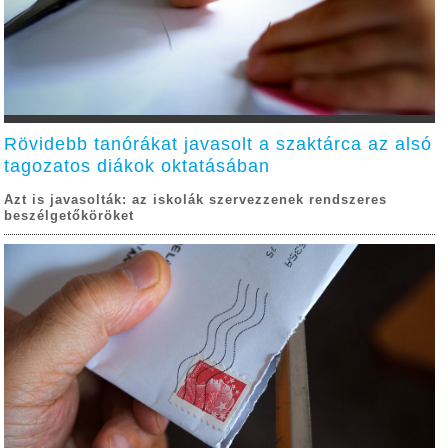
Rövidebb tanórákat javasolt a szaktárca az alsó
tagozatos diákok oktatásában
Azt is javasolták: az iskolák szervezzenek rendszeres
beszélgetőköröket