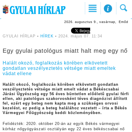
2026. augusztus 9., vasárnap, Emőd
GYULAI HÍRLAP •
HÍREK
• 2024. május 07. 11:34
Egy gyulai patológus miatt halt meg egy nő
Halált okozó, foglalkozás körében elkövetett
gondatlan veszélyeztetés vétsége miatt emeltek
vádat ellene
Halált okozó, foglalkozás körében elkövetett gondatlan
veszélyeztetés vétsége miatt emelt vádat a Békéscsabai
Járási Ügyészség egy 56 éves büntetlen előéletű gyulai férfi
ellen, aki patológus szakorvosként téves diagnózist állított
fel, ezért egy beteg nem kapta meg a szükséges orvosi
kezelést, ez pedig a beteg halálához vezetett – írta a Békés
Vármegyei Főügyészség keddi közleményében.
Felidézték: 2020. október 20-án az egyik Békés vármegyei
kórház nőgyógyászati osztályán egy 22 éves békéscsabai nő