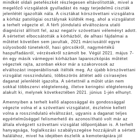
mindkét oldali petefészkét részlegesen eltávolították, mivel a
megelőző vizsgálatok gyulladást és nagy terjedelmű ciszták
jelenlétét igazolták nála. A cisztákat kórszövettani vizsgálatra
a kórház patológiai osztálynak küldték meg, ahol a vizsgálatot
a terhelt végezte el. A férfi jóindulatú elváltozásra utaló
diagnózist állított fel, azaz negatív szövettani véleményt adott.
A sértettet elbocsátották a kórházból, de alhasi fájdalmai a
műtétet követően sem javultak, 2021 márciusától egyre
súlyosbodó tünetekről, hasi görcsökről, nagymértékű
haspuffadásról, vérzésekről számolt be. Végül 2021. május 7-
én egy másik vármegyei kórházban laparoszkópiás műtétet
végeztek rajta, azonban ekkor már a szakorvosok az
elváltozást inoperábilisnak ítélték meg. Az újabb kórszövettani
vizsgálat rosszindulatú, többszörös áttétet adó csírasejtes
daganat jelenlétét igazolta. A sértettnél a műtét után nem
sokkal többszervi elégtelenség, illetve keringési elégtelenség
alakult ki, melynek következtében 2021. június 1-jén elhunyt.
Amennyiben a terhelt kellő alapossággal és gondossággal
végezte volna el a szövettani vizsgálatot, észlelnie kellett
volna a rosszindulatú elváltozást, ugyanis a daganat teljes
egyértelműséggel felismerhető és azonosítható volt már az
általa elvégzett szövettani vizsgálat időpontjában is. A terhelt
hanyagsága, foglalkozási szabályszegése hozzájárult a sértett
halálához, mivel ha idejében észlelik a kemoterápiára jól