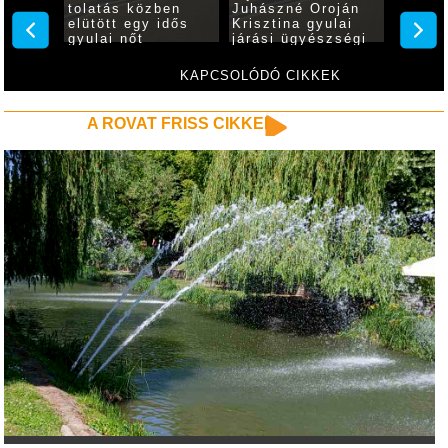
i
tolatás közben
Juhászné Oroján
videóf
elütött egy idős
Krisztina gyulai
nőről
gyulai nőt
járási ügyészségi
ügyész
KAPCSOLÓDÓ CIKKEK
A ROVAT FRISS CIKKEI