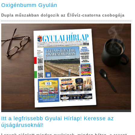
Oxigénbumm Gyulán
Dupla műszakban dolgozik az Élővíz-csatorna csobogója
Itt a legfrissebb Gyulai Hírlap! Keresse az
újságárusoknál!