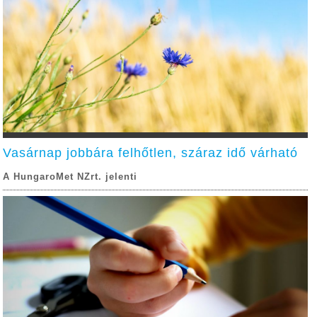
Vasárnap jobbára felhőtlen, száraz idő várható
A HungaroMet NZrt. jelenti