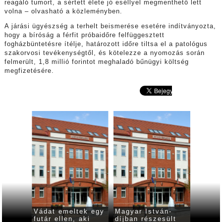
reagáló tumort, a sértett élete jó eséllyel megmenthető lett
volna – olvasható a közleményben.
A járási ügyészség a terhelt beismerése esetére indítványozta,
hogy a bíróság a férfit próbaidőre felfüggesztett
fogházbüntetésre ítélje, határozott időre tiltsa el a patológus
szakorvosi tevékenységtől, és kötelezze a nyomozás során
felmerült, 1,8 millió forintot meghaladó bűnügyi költség
megfizetésére.
őtől is
Vádat emeltek egy
Magyar István-
Öltöző
ki egy
futár ellen, aki
díjban részesült
készít