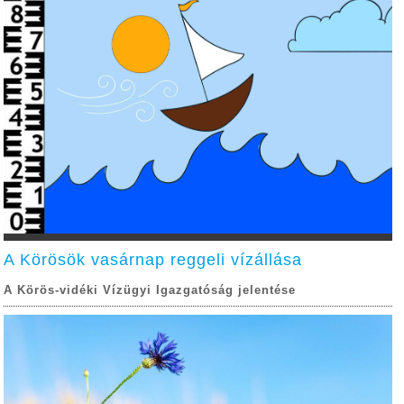
A Körösök vasárnap reggeli vízállása
A Körös-vidéki Vízügyi Igazgatóság jelentése