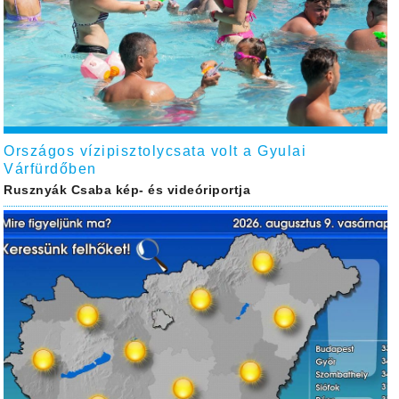
Országos vízipisztolycsata volt a Gyulai
Várfürdőben
Rusznyák Csaba kép- és videóriportja