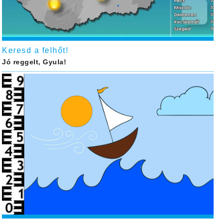
Keresd a felhőt!
Jó reggelt, Gyula!