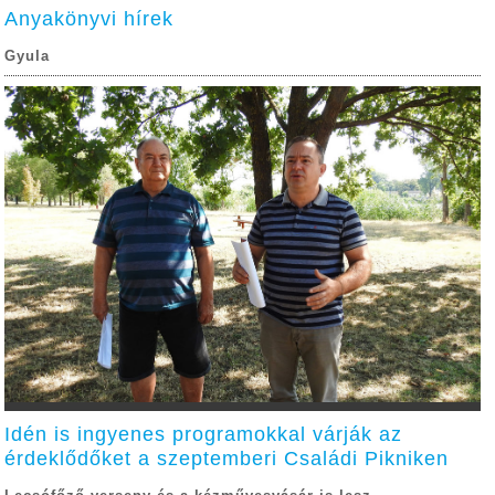
Anyakönyvi hírek
Gyula
Idén is ingyenes programokkal várják az
érdeklődőket a szeptemberi Családi Pikniken