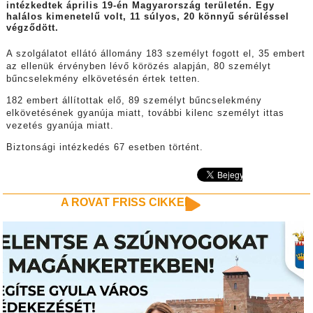
intézkedtek április 19-én Magyarország területén. Egy
halálos kimenetelű volt, 11 súlyos, 20 könnyű sérüléssel
végződött.
A szolgálatot ellátó állomány 183 személyt fogott el, 35 embert
az ellenük érvényben lévő körözés alapján, 80 személyt
bűncselekmény elkövetésén értek tetten.
182 embert állítottak elő, 89 személyt bűncselekmény
elkövetésének gyanúja miatt, további kilenc személyt ittas
vezetés gyanúja miatt.
Biztonsági intézkedés 67 esetben történt.
A ROVAT FRISS CIKKEI