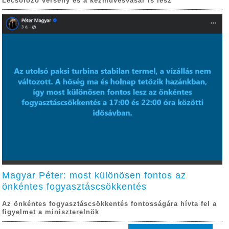
Lecsófőző verseny és a kézművesvásár is lesz
Magyar Péter: most különösen fontos az
önkéntes fogyasztáscsökkentés
Az önkéntes fogyasztáscsökkentés fontosságára hívta fel a
figyelmet a miniszterelnök