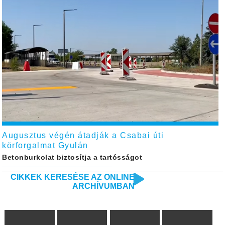
Augusztus végén átadják a Csabai úti
körforgalmat Gyulán
Betonburkolat biztosítja a tartósságot
CIKKEK KERESÉSE AZ ONLINE
ARCHÍVUMBAN