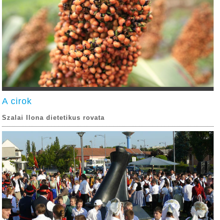
A cirok
Szalai Ilona dietetikus rovata