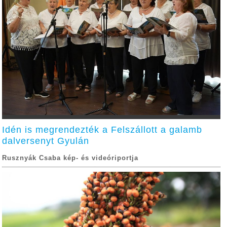
Idén is megrendezték a Felszállott a galamb
dalversenyt Gyulán
Rusznyák Csaba kép- és videóriportja