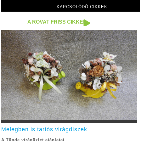
betartására
KAPCSOLÓDÓ CIKKEK
A ROVAT FRISS CIKKEI
Melegben is tartós virágdíszek
A Tünde virágüzlet ajánlatai