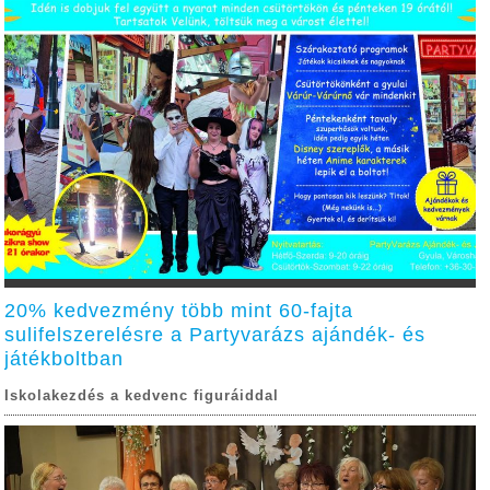
20% kedvezmény több mint 60-fajta
sulifelszerelésre a Partyvarázs ajándék- és
játékboltban
Iskolakezdés a kedvenc figuráiddal