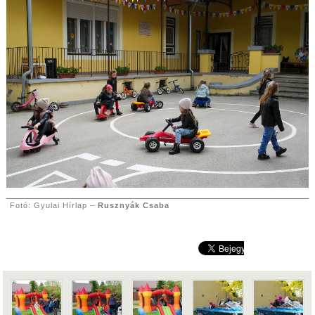
Fotó: Gyulai Hírlap –
Rusznyák Csaba