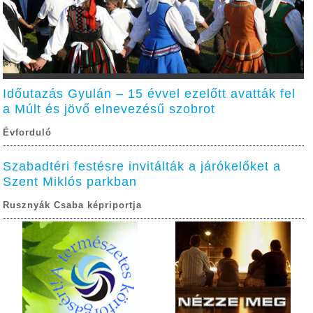
Időutazás Gyulán – 15 évvel ezelőtt avatták fel
a Múlt és jövő elnevezésű szobrot
Évforduló
Szabadtéri festésre invitálták a járókelőket a
Szent Miklós parkban
Rusznyák Csaba képriportja