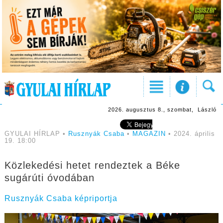
2026. augusztus 8., szombat, László
GYULAI HÍRLAP •
Rusznyák Csaba
•
MAGAZIN
• 2024. április
19. 18:00
Közlekedési hetet rendeztek a Béke
sugárúti óvodában
Rusznyák Csaba képriportja