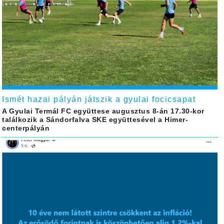
Ismét hazai pályán játszik a gyulai focicsapat
A Gyulai Termál FC együttese augusztus 8-án 17.30-kor
találkozik a Sándorfalva SKE együttesével a Himer-
centerpályán