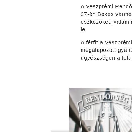
A Veszprémi Rendőrk
27-én Békés vármegy
eszközöket, valamin
le.
A férfit a Veszprém
megalapozott gyanú
ügyészségen a letar