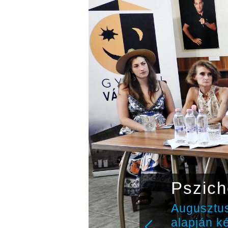
ányzó
Pszich
Augusztus
alapján k