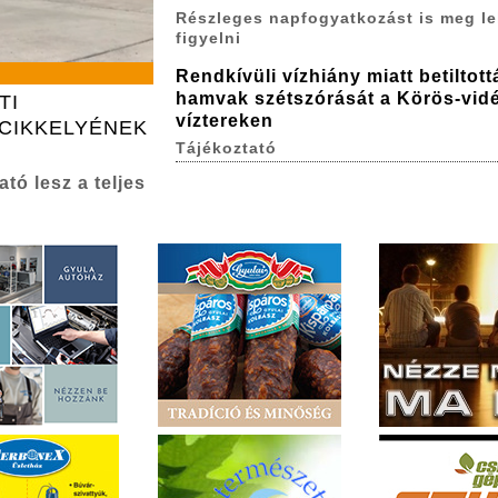
Részleges napfogyatkozást is meg le
figyelni
Rendkívüli vízhiány miatt betiltott
hamvak szétszórását a Körös-vidé
TI
víztereken
CIKKELYÉNEK
Tájékoztató
tó lesz a teljes