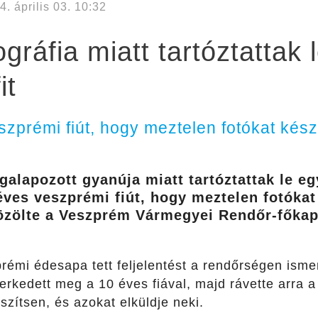
4. április 03. 10:32
ráfia miatt tartóztattak 
it
zprémi fiút, hogy meztelen fotókat kész
alapozott gyanúja miatt tartóztattak le e
0 éves veszprémi fiút, hogy meztelen fotóka
közölte a Veszprém Vármegyei Rendőr-főka
prémi édesapa tett feljelentést a rendőrségen ismer
erkedett meg a 10 éves fiával, majd rávette arra a
szítsen, és azokat elküldje neki.