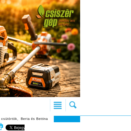
 csütörtök, Berta és Bettina