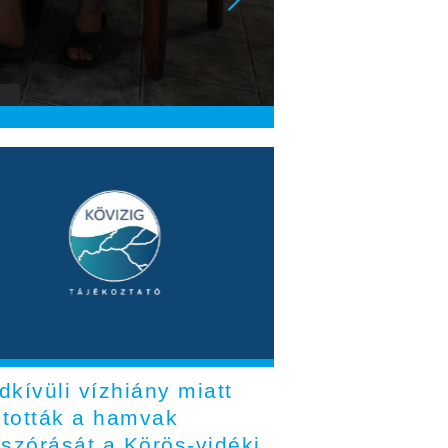
kívüli vízhiány miatt
ltották a hamvak
tszórását a Körös-vidéki