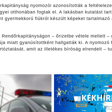
apitányság nyomozói azonosították a feltételezett
ei otthonában fogtak el. A lakásban kutatást tarto
t gyermekkorú fiúkról készült képeket tartalmazó 
i Rendőrkapitányságon – őrizetbe vétele mellett –
ja miatt gyanúsítottként hallgatták ki. A nyomoz
tóztatását, amit az illetékes bíróság elrendelt – t