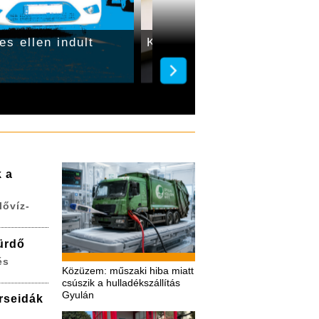
es ellen indult
Két autó karambolozott G
k a
lővíz-
ürdő
és
Közüzem: műszaki hiba miatt
csúszik a hulladékszállítás
Gyulán
erseidák