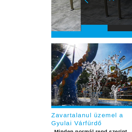
Zavartalanul üzemel a
Gyulai Várfürdő
„Minden normál rend szerint