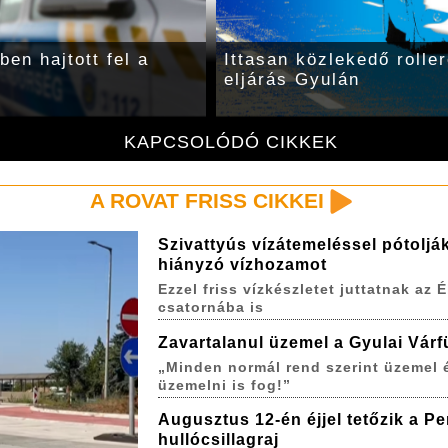
en hajtott fel a
Ittasan közlekedő roller
eljárás Gyulán
KAPCSOLÓDÓ CIKKEK
A ROVAT FRISS CIKKEI
Szivattyús vízátemeléssel pótoljá
hiányzó vízhozamot
Ezzel friss vízkészletet juttatnak az É
csatornába is
Zavartalanul üzemel a Gyulai Várf
„Minden normál rend szerint üzemel 
üzemelni is fog!”
Augusztus 12-én éjjel tetőzik a P
hullócsillagraj