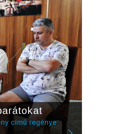
barátokat
ony című regénye