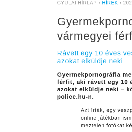
GYULAI HÍRLAP •
HÍREK
• 202
Gyermekpornog
vármegyei férf
Rávett egy 10 éves ves
azokat elküldje neki
Gyermekpornográfia meg
férfit, aki rávett egy 1
azokat elküldje neki – 
police.hu-n.
Azt írták, egy vesz
online játékban ism
meztelen fotókat ké