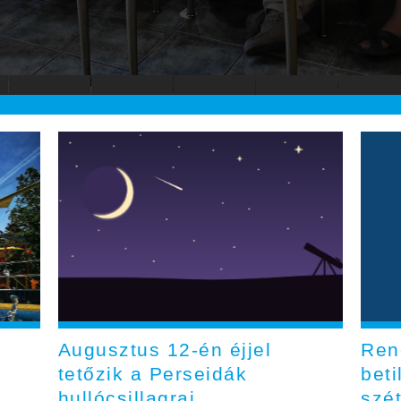
Augusztus 12-én éjjel
Rend
tetőzik a Perseidák
beti
hullócsillagraj
szé