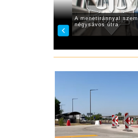
és elektromos
A menetiránnyal szemb
ben intézkedtek a
négysávos útra