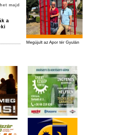
het majd
ák a
ki
Megújult az Apor tér Gyulán