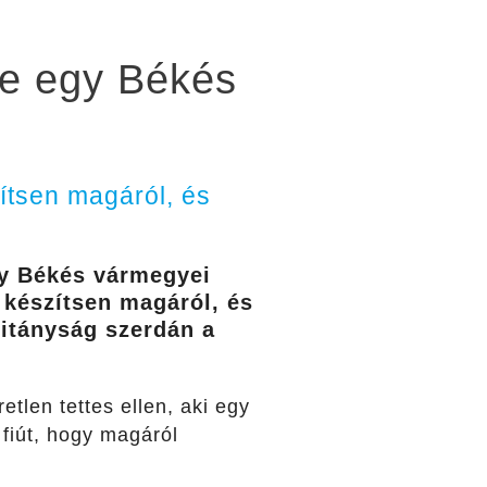
le egy Békés
ítsen magáról, és
gy Békés vármegyei
t készítsen magáról, és
pitányság szerdán a
etlen tettes ellen, aki egy
 fiút, hogy magáról