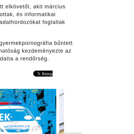
 elkövetőt, akit március
ttak, és informatikai
adathordozókat foglaltak
 gyermekpornográfia bűntett
ó hatóság kezdeményezte az
udatta a rendőrség.