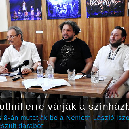
othrillerre várják a színház
 8-án mutatják be a Németh László Isz
észült darabot