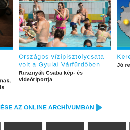
Országos vízipisztolycsata
Kere
volt a Gyulai Várfürdőben
Jó r
Rusznyák Csaba kép- és
videóriportja
nak,
is
ÉSE AZ ONLINE ARCHÍVUMBAN