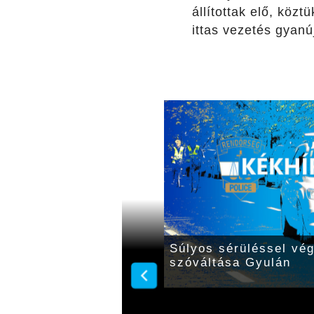
állítottak elő, köz
ittas vezetés gyanú
 utakon: 12 súlyos és
Súlyos sérüléssel végz
szóváltása Gyulán