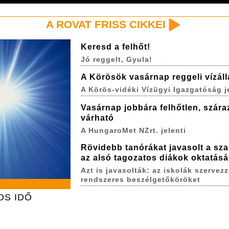
A ROVAT FRISS CIKKEI
Keresd a felhőt!
Jó reggelt, Gyula!
A Körösök vasárnap reggeli vízál
A Körös-vidéki Vízügyi Igazgatóság j
Vasárnap jobbára felhőtlen, szára
várható
A HungaroMet NZrt. jelenti
Rövidebb tanórákat javasolt a sza
az alsó tagozatos diákok oktatás
Azt is javasolták: az iskolák szervez
rendszeres beszélgetőköröket
OS IDŐ