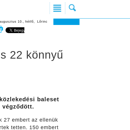
augusztus 10., hétfő, Lőrinc
és 22 könnyű
 közlekedési baleset
 végződött.
ük 27 embert az ellenük
tek tetten. 150 embert