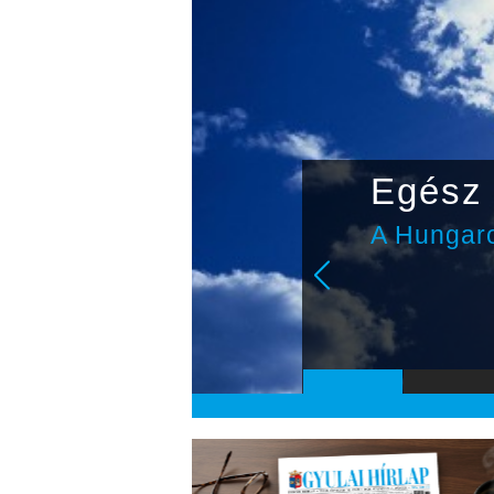
dezték
Egész 
senyt
A Hungaro