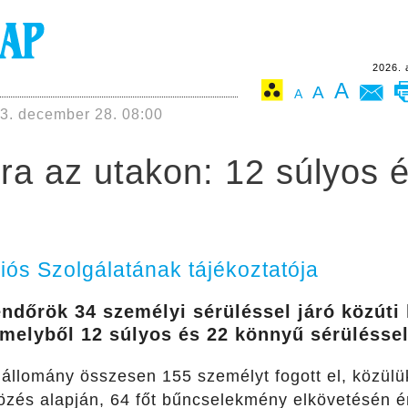
2026. 
A
A
A
3. december 28. 08:00
óra az utakon: 12 súlyos 
s Szolgálatának tájékoztatója
endőrök 34 személyi sérüléssel járó közúti
 melyből 12 súlyos és 22 könnyű sérüléssel
ó állomány összesen 155 személyt fogott el, közül
özés alapján, 64 főt bűncselekmény elkövetésén ér