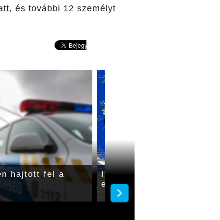
att, és további 12 személyt
 hajtott fel a
Ittasan közlekedő rolleres
eljárás Gyulán