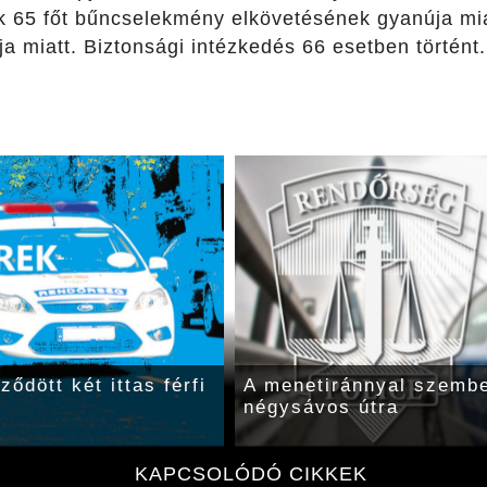
tük 65 főt bűncselekmény elkövetésének gyanúja mi
ja miatt. Biztonsági intézkedés 66 esetben történt.
ődött két ittas férfi
A menetiránnyal szemben
négysávos útra
KAPCSOLÓDÓ CIKKEK