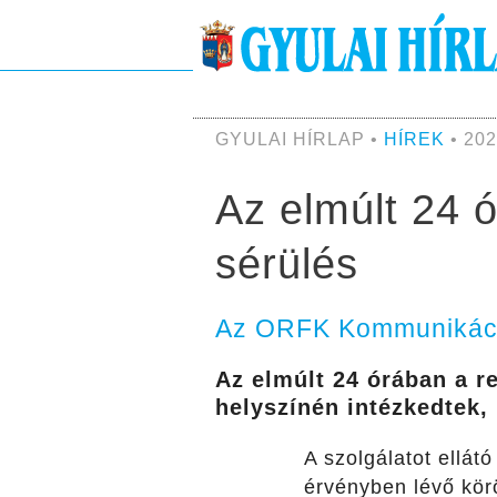
GYULAI HÍRLAP •
HÍREK
• 202
Az elmúlt 24 
sérülés
Az ORFK Kommunikáció
Az elmúlt 24 órában
a r
helyszínén intézkedtek,
A szolgálatot ellát
érvényben lévő kör