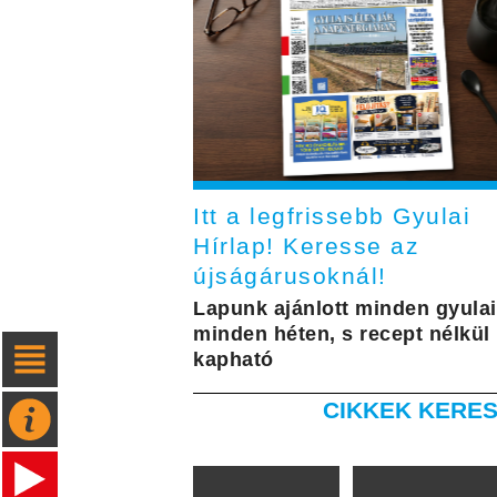
Itt a legfrissebb Gyulai
Hírlap! Keresse az
újságárusoknál!
Lapunk ajánlott minden gyulai
minden héten, s recept nélkül 
kapható
CIKKEK KERES