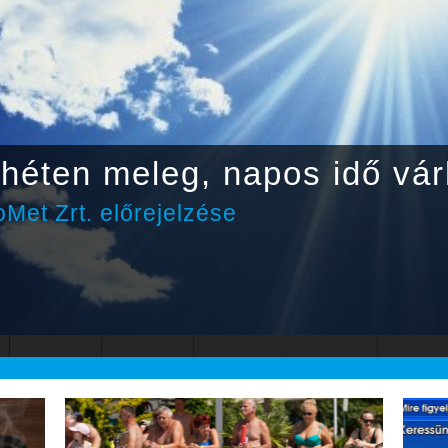
héten meleg, napos idő vár
Met Zrt. előrejelzése