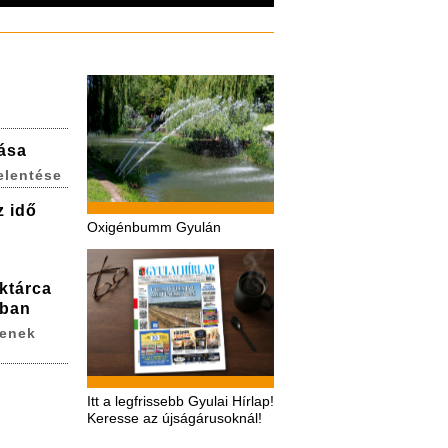
lása
elentése
z idő
Oxigénbumm Gyulán
ktárca
ában
zenek
Itt a legfrissebb Gyulai Hírlap!
Keresse az újságárusoknál!