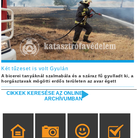
Két tűzeset is volt Gyulán
A bicerei tanyáknál szalmabála és a száraz fű gyulladt ki, a
horgásztavak mögötti erdős területen az avar égett
CIKKEK KERESÉSE AZ ONLINE
ARCHÍVUMBAN