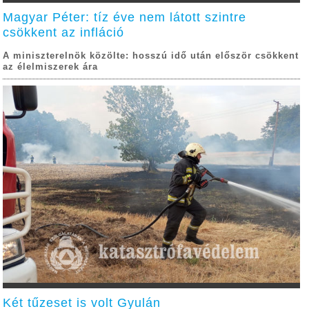
Magyar Péter: tíz éve nem látott szintre
csökkent az infláció
A miniszterelnök közölte: hosszú idő után először csökkent
az élelmiszerek ára
Két tűzeset is volt Gyulán