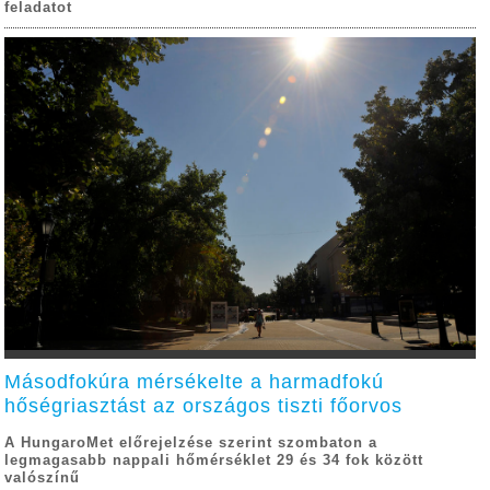
feladatot
Másodfokúra mérsékelte a harmadfokú
hőségriasztást az országos tiszti főorvos
A HungaroMet előrejelzése szerint szombaton a
legmagasabb nappali hőmérséklet 29 és 34 fok között
valószínű