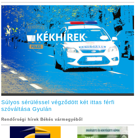
Súlyos sérüléssel végződött két ittas férfi
szóváltása Gyulán
Rendőrségi hírek Békés vármegyéből