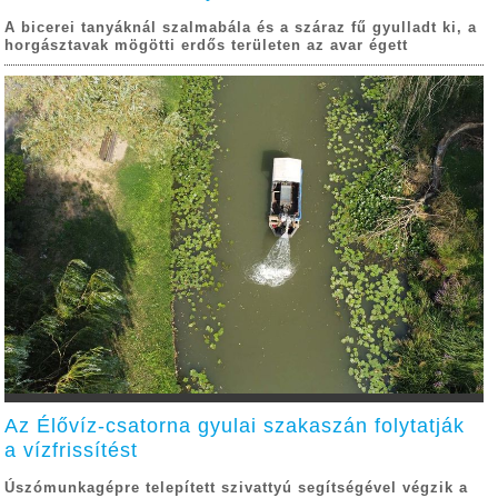
A bicerei tanyáknál szalmabála és a száraz fű gyulladt ki, a
horgásztavak mögötti erdős területen az avar égett
Az Élővíz-csatorna gyulai szakaszán folytatják
a vízfrissítést
Úszómunkagépre telepített szivattyú segítségével végzik a