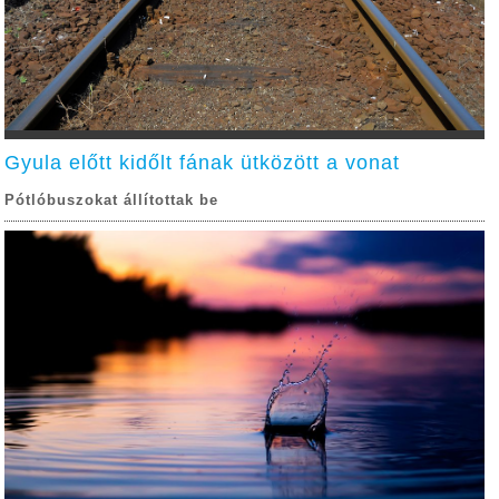
Gyula előtt kidőlt fának ütközött a vonat
Pótlóbuszokat állítottak be