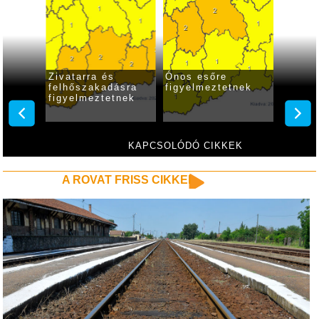
 lesz a
Zivatarra és
Ónos esőre
Rövid 
árása
felhőszakadásra
figyelmeztetnek
kisüth
figyelmeztetnek
KAPCSOLÓDÓ CIKKEK
A ROVAT FRISS CIKKEI