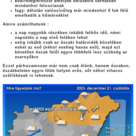
köd/rétegfelhőzet amelyek délutánra várhatóan
mindenhol feloszlanak
fagy: délután valószínűleg már mindenhol 0 fok fölé
emelkedik a hőmérséklet
Amire számíthatunk :
a nap nagyobb részében inkább felhős idő, némi
napsütés a nap első felében lehet
estig inkább csak az északi határvidék közelében
eshet az eső (néhol esetleg havas eső), majd ezt
követően észak felől egyre többfelé lesz szükség az
esernyőkre
Ezzel párhuzamosan már nem csak élénk, hanem északon,
északkeleten egyre több helyen erős, sőt néhol viharos
széllökések is lehetnek.