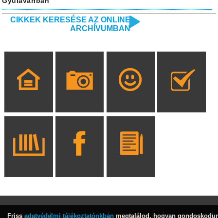
Gyulaváriban
CIKKEK KERESÉSE AZ ONLINE
ARCHÍVUMBAN
Friss
adatvédelmi tájékoztatónkban
megtalálod, hogyan gondoskodu