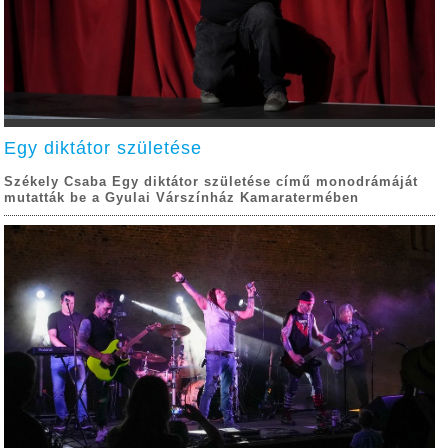
Egy diktátor születése
Székely Csaba Egy diktátor születése című monodrámáját
mutatták be a Gyulai Várszínház Kamaratermében