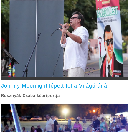
Johnny Moonlight lépett fel a Világóránál
Rusznyák Csaba képriportja