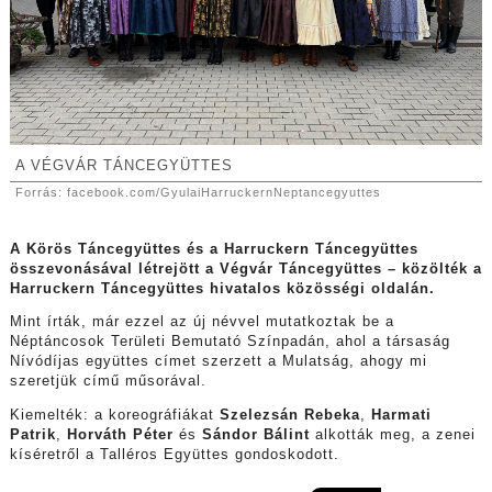
A VÉGVÁR TÁNCEGYÜTTES
Forrás: facebook.com/GyulaiHarruckernNeptancegyuttes
A Körös Táncegyüttes és a Harruckern Táncegyüttes
összevonásával létrejött a Végvár Táncegyüttes – közölték a
Harruckern Táncegyüttes hivatalos közösségi oldalán.
Mint írták, már ezzel az új névvel mutatkoztak be a
Néptáncosok Területi Bemutató Színpadán, ahol a társaság
Nívódíjas együttes címet szerzett a Mulatság, ahogy mi
szeretjük című műsorával.
Kiemelték: a koreográfiákat
Szelezsán Rebeka
,
Harmati
Patrik
,
Horváth Péter
és
Sándor Bálint
alkották meg, a zenei
kíséretről a Talléros Együttes gondoskodott.