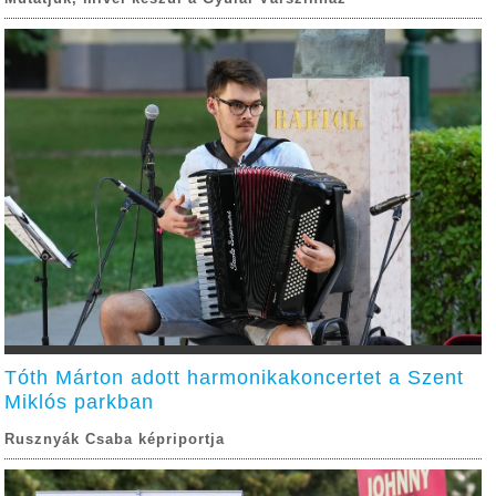
Tóth Márton adott harmonikakoncertet a Szent
Miklós parkban
Rusznyák Csaba képriportja