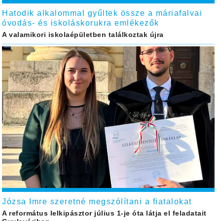
Hatodik alkalommal gyűltek össze a máriafalvai
óvodás- és iskoláskorukra emlékezők
A valamikori iskolaépületben találkoztak újra
Józsa Imre szeretné megszólítani a fiatalokat
A református lelkipásztor július 1-je óta látja el feladatait