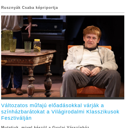
Rusznyák Csaba képriportja
Változatos műfajú előadásokkal várják a
színházbarátokat a Világirodalmi Klasszikusok
Fesztiválján
Mutatjuk, mivel készül a Gyulai Várszínház