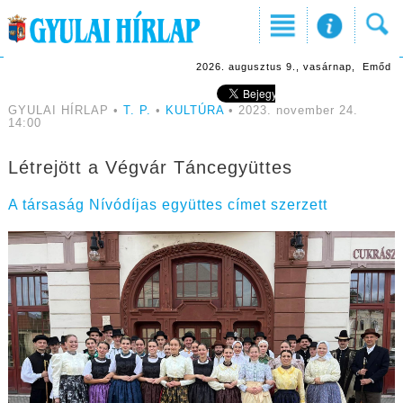
2026. augusztus 9., vasárnap, Emőd
GYULAI HÍRLAP •
T. P.
•
KULTÚRA
• 2023. november 24.
14:00
Létrejött a Végvár Táncegyüttes
A társaság Nívódíjas együttes címet szerzett