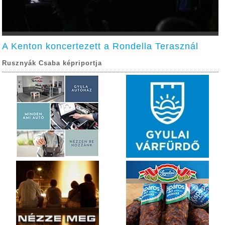
A Kenton koncertezett a Rondella Terasznál
Rusznyák Csaba képriportja