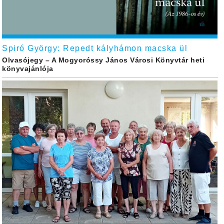
Spiró György: Repedt kályhámon macska ül
Olvasójegy – A Mogyoróssy János Városi Könyvtár heti
könyvajánlója