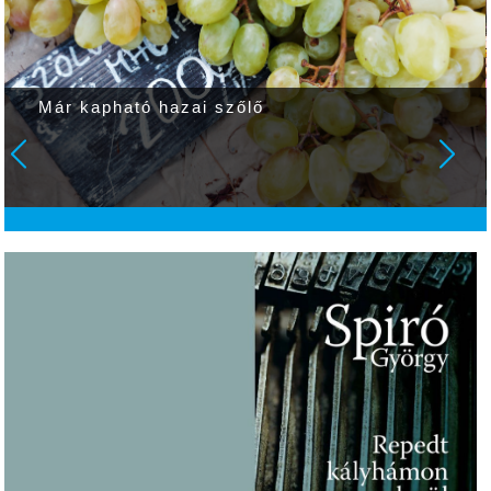
Már kapható hazai szőlő
O
V