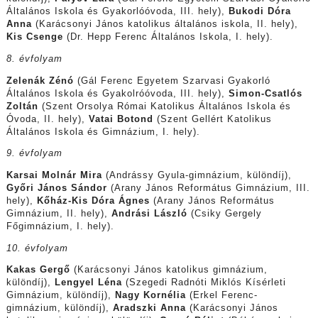
Általános Iskola és Gyakorlóóvoda, III. hely),
Bukodi Dóra
Anna
(Karácsonyi János katolikus általános iskola, II. hely),
Kis Csenge
(Dr. Hepp Ferenc Általános Iskola, I. hely).
8. évfolyam
Zelenák Zénó
(Gál Ferenc Egyetem Szarvasi Gyakorló
Általános Iskola és Gyakolróóvoda, III. hely),
Simon-Csatlós
Zoltán
(Szent Orsolya Római Katolikus Általános Iskola és
Óvoda, II. hely),
Vatai Botond
(Szent Gellért Katolikus
Általános Iskola és Gimnázium, I. hely).
9. évfolyam
Karsai Molnár Mira
(Andrássy Gyula-gimnázium, különdíj),
Győri János Sándor
(Arany János Református Gimnázium, III.
hely),
Kőház-Kis Dóra Ágnes
(Arany János Református
Gimnázium, II. hely),
Andrási László
(Csiky Gergely
Főgimnázium, I. hely).
10. évfolyam
Kakas Gergő
(Karácsonyi János katolikus gimnázium,
különdíj),
Lengyel Léna
(Szegedi Radnóti Miklós Kísérleti
Gimnázium, különdíj),
Nagy Kornélia
(Erkel Ferenc-
gimnázium, különdíj),
Aradszki Anna
(Karácsonyi János