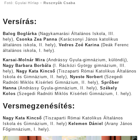
Fotó: Gyulai Hírlap –
Rusznyák Csaba
Versírás:
Balog Boglárka
(Nagykamarási Általános Iskola, III.
hely),
Csonka Zea Panna
(Karácsonyi János katolikus
általános iskola, II. hely),
Vedres Zoé Karina
(Deák Ferenc
általános iskola, I. hely).
Karsai-Molnár Mira
(Andrássy Gyula-gimnázium, különdíj),
Nagy Barbara Borbála
(I. Ráckózi György gimnázium, III.
hely),
Nagy Kata Kincső
(Tiszaparti Római Katolikus Általános
Iskola és Gimnázium, II. hely),
Nyeste Norbert
(Szegedi
Radnóti Miklós Kísérleti Gimnázium, II. hely),
Sprőber
Hanna
(Andrássy Gyula-gimnázium, II. hely),
Székely
Kolos
(Szegedi Radnóti Miklós Kísérleti Gimnázium, I. hely).
Versmegzenésítés:
Nagy Kata Kincső
(Tiszaparti Római Katolikus Általános
Iskola és Gimnázium, II. hely)
Kelemen Dániel
(Arany János
Főgimnázium, I. hely).