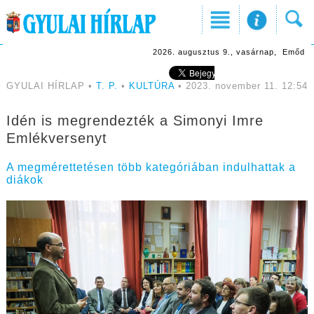
2026. augusztus 9., vasárnap, Emőd
GYULAI HÍRLAP •
T. P.
•
KULTÚRA
• 2023. november 11. 12:54
Idén is megrendezték a Simonyi Imre
Emlékversenyt
A megmérettetésen több kategóriában indulhattak a
diákok