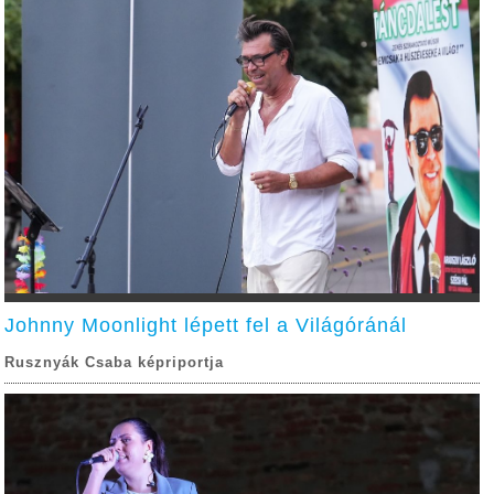
Johnny Moonlight lépett fel a Világóránál
Rusznyák Csaba képriportja