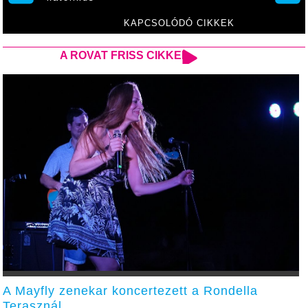
iskolában
KAPCSOLÓDÓ CIKKEK
A ROVAT FRISS CIKKEI
A Mayfly zenekar koncertezett a Rondella
Terasznál