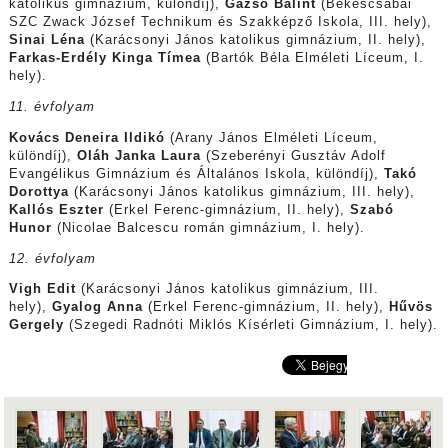
katolikus gimnázium, különdíj),
Gazsó Bálint
(Békéscsabai
SZC Zwack József Technikum és Szakképző Iskola, III. hely),
Sinai Léna
(Karácsonyi János katolikus gimnázium, II. hely),
Farkas-Erdély Kinga Tímea
(Bartók Béla Elméleti Líceum, I.
hely).
11. évfolyam
Kovács Deneira Ildikó
(Arany János Elméleti Líceum,
különdíj),
Oláh Janka Laura
(Szeberényi Gusztáv Adolf
Evangélikus Gimnázium és Általános Iskola, különdíj),
Takó
Dorottya
(Karácsonyi János katolikus gimnázium, III. hely),
Kallós Eszter
(Erkel Ferenc-gimnázium, II. hely),
Szabó
Hunor
(Nicolae Balcescu román gimnázium, I. hely).
12. évfolyam
Vigh Edit
(Karácsonyi János katolikus gimnázium, III.
hely),
Gyalog Anna
(Erkel Ferenc-gimnázium, II. hely),
Hűvös
Gergely
(Szegedi Radnóti Miklós Kísérleti Gimnázium, I. hely).