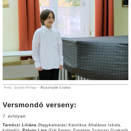
Fotó: Gyulai Hírlap –
Rusznyák Csaba
Versmondó verseny:
7. évfolyam
Tarnóczi Liliána
(Nagykamarási Katolikus Általános Iskola,
különdíj),
Palyov Lara
(Gál Ferenc Egyetem Szarvasi Gyakorló