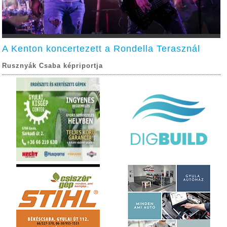
A Kenton koncertezett a Rondella Terasznál
Rusznyák Csaba képriportja