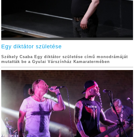
Egy diktátor születése
Székely Csaba Egy diktátor születése című monodrámáját
mutatták be a Gyulai Várszínház Kamaratermében