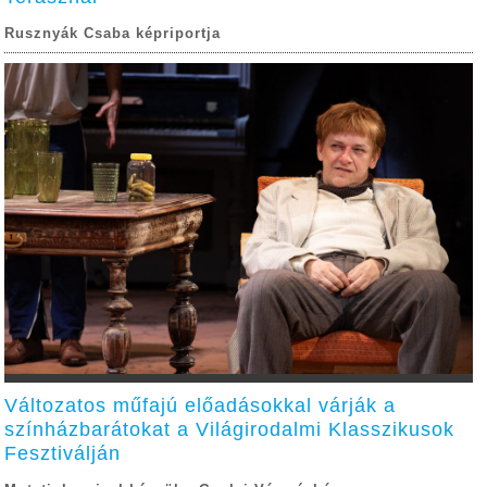
Rusznyák Csaba képriportja
Változatos műfajú előadásokkal várják a
színházbarátokat a Világirodalmi Klasszikusok
Fesztiválján