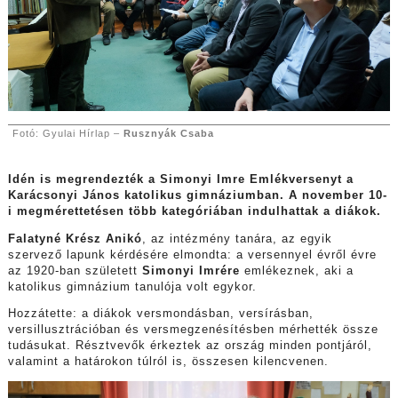
Fotó: Gyulai Hírlap –
Rusznyák Csaba
Idén is megrendezték a Simonyi Imre Emlékversenyt a
Karácsonyi János katolikus gimnáziumban. A november 10-
i megmérettetésen több kategóriában indulhattak a diákok.
Falatyné Krész Anikó
, az intézmény tanára, az egyik
szervező lapunk kérdésére elmondta: a versennyel évről évre
az 1920-ban született
Simonyi Imrére
emlékeznek, aki a
katolikus gimnázium tanulója volt egykor.
Hozzátette: a diákok versmondásban, versírásban,
versillusztrációban és versmegzenésítésben mérhették össze
tudásukat. Résztvevők érkeztek az ország minden pontjáról,
valamint a határokon túlról is, összesen kilencvenen.