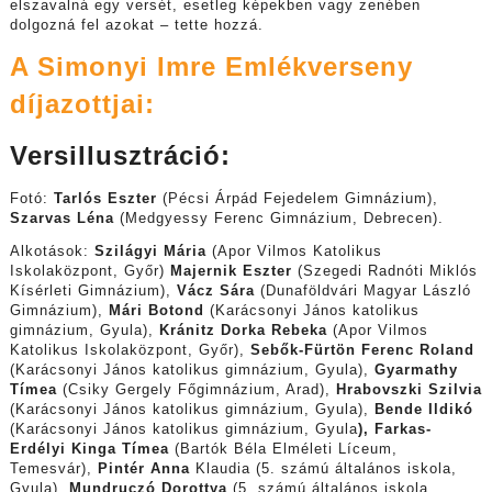
elszavalná egy versét, esetleg képekben vagy zenében
dolgozná fel azokat – tette hozzá.
A Simonyi Imre Emlékverseny
díjazottjai:
Versillusztráció:
Fotó:
Tarlós Eszter
(Pécsi Árpád Fejedelem Gimnázium),
Szarvas Léna
(Medgyessy Ferenc Gimnázium, Debrecen).
Alkotások:
Szilágyi Mária
(Apor Vilmos Katolikus
Iskolaközpont, Győr)
Majernik Eszter
(Szegedi Radnóti Miklós
Kísérleti Gimnázium),
Vácz Sára
(Dunaföldvári Magyar László
Gimnázium),
Mári Botond
(Karácsonyi János katolikus
gimnázium, Gyula),
Kránitz Dorka Rebeka
(Apor Vilmos
Katolikus Iskolaközpont, Győr),
Sebők-Fürtön Ferenc Roland
(Karácsonyi János katolikus gimnázium, Gyula),
Gyarmathy
Tímea
(Csiky Gergely Főgimnázium, Arad),
Hrabovszki Szilvia
(Karácsonyi János katolikus gimnázium, Gyula),
Bende Ildikó
(Karácsonyi János katolikus gimnázium, Gyula
), Farkas-
Erdélyi Kinga Tímea
(Bartók Béla Elméleti Líceum,
Temesvár),
Pintér Anna
Klaudia (5. számú általános iskola,
Gyula),
Mundruczó Dorottya
(5. számú általános iskola,