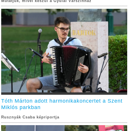
Mutatjuk, mivel készül a Gyulai Várszínház
Tóth Márton adott harmonikakoncertet a Szent
Miklós parkban
Rusznyák Csaba képriportja