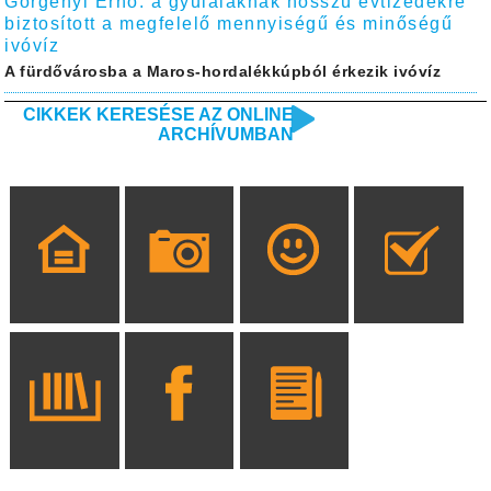
Görgényi Ernő: a gyulaiaknak hosszú évtizedekre
biztosított a megfelelő mennyiségű és minőségű
ivóvíz
A fürdővárosba a Maros-hordalékkúpból érkezik ivóvíz
CIKKEK KERESÉSE AZ ONLINE
ARCHÍVUMBAN