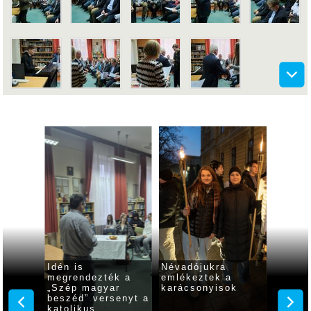
gálát
Idén is
Névadójukra
Idén i
megrendezték a
emlékeztek a
az áll
ok
„Szép magyar
karácsonyisok
karács
beszéd” versenyt a
katolikus