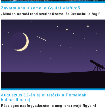
Zavartalanul üzemel a Gyulai Várfürdő
„Minden normál rend szerint üzemel és üzemelni is fog!”
Augusztus 12-én éjjel tetőzik a Perseidák
hullócsillagraj
Részleges napfogyatkozást is meg lehet majd figyelni