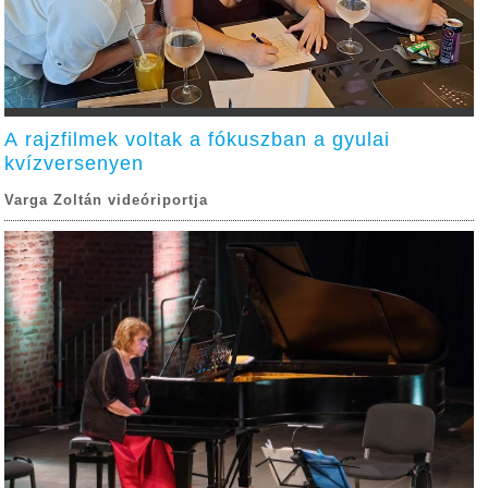
A rajzfilmek voltak a fókuszban a gyulai
kvízversenyen
Varga Zoltán videóriportja