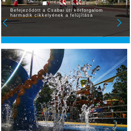
Közüzem: műszaki hiba miatt csúszik a
hulladékszállítás Gyulán