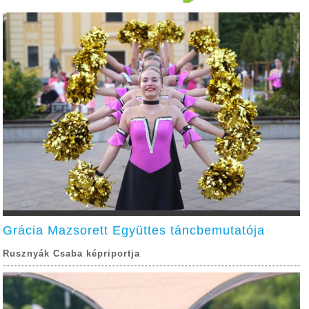
Grácia Mazsorett Együttes táncbemutatója
Rusznyák Csaba képriportja