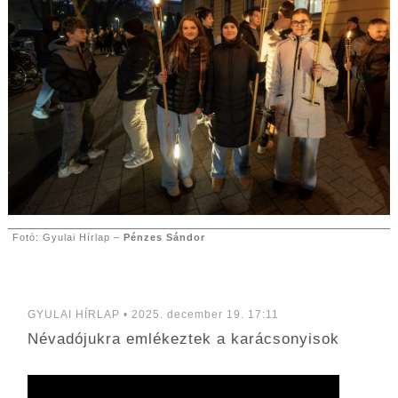
Fotó: Gyulai Hírlap –
Pénzes Sándor
GYULAI HÍRLAP • 2025. december 19. 17:11
Névadójukra emlékeztek a karácsonyisok