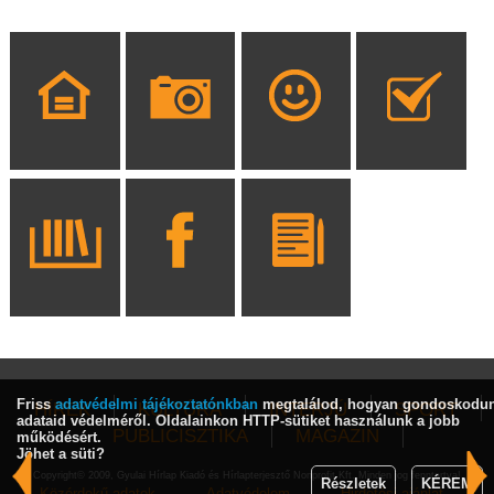
Friss
adatvédelmi tájékoztatónkban
megtalálod, hogyan gondoskodu
HÍREK
KULTÚRA
INTERJÚ
SPORT
adataid védelméről. Oldalainkon HTTP-sütiket használunk a jobb
PUBLICISZTIKA
MAGAZIN
működésért.
Jöhet a süti?
Copyright© 2009, Gyulai Hírlap Kiadó és Hírlapterjesztő Nonprofit Kft. Minden jog fenntartva!
Részletek
KÉREM
Közérdekű adatok
Adatvédelem
Hirdetési ajánlat