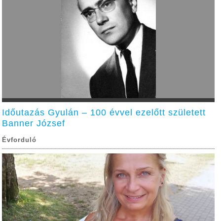
Időutazás Gyulán – 100 évvel ezelőtt született
Banner József
Évforduló