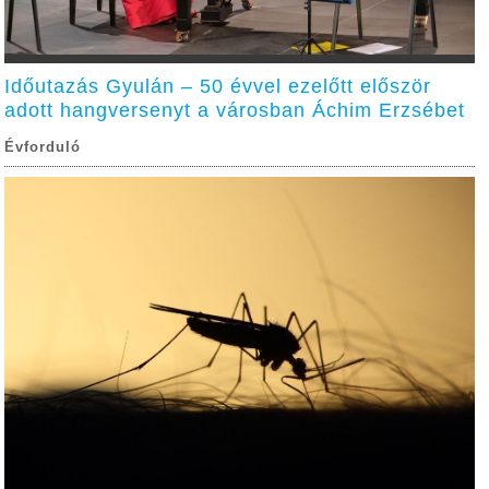
Időutazás Gyulán – 50 évvel ezelőtt először
adott hangversenyt a városban Áchim Erzsébet
Évforduló