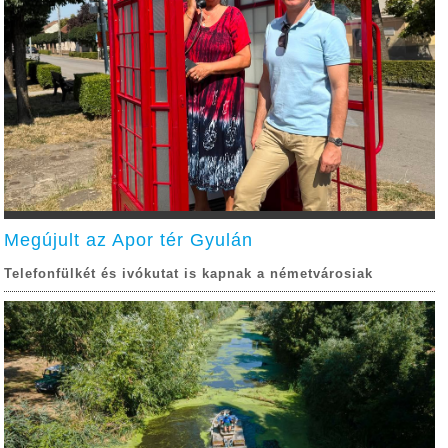
Megújult az Apor tér Gyulán
Telefonfülkét és ivókutat is kapnak a németvárosiak