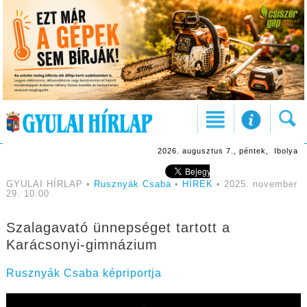
2026. augusztus 7., péntek, Ibolya
GYULAI HÍRLAP •
Rusznyák Csaba
•
HÍREK
• 2025. november
29. 10:00
Szalagavató ünnepséget tartott a
Karácsonyi-gimnázium
Rusznyák Csaba képriportja