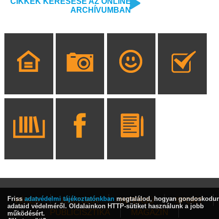
CIKKEK KERESÉSE AZ ONLINE
ARCHÍVUMBAN
Friss
adatvédelmi tájékoztatónkban
megtalálod, hogyan gondoskodu
HÍREK
KULTÚRA
INTERJÚ
SPORT
adataid védelméről. Oldalainkon HTTP-sütiket használunk a jobb
PUBLICISZTIKA
MAGAZIN
működésért.