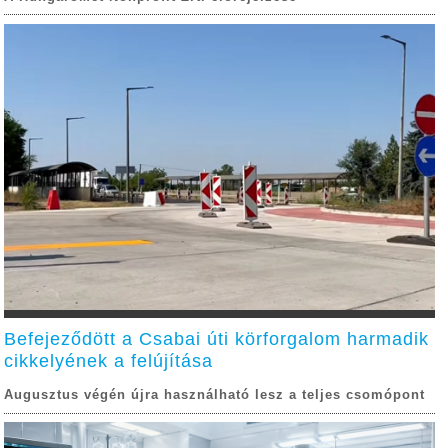
Befejeződött a Csabai úti körforgalom harmadik
cikkelyének a felújítása
Augusztus végén újra használható lesz a teljes csomópont