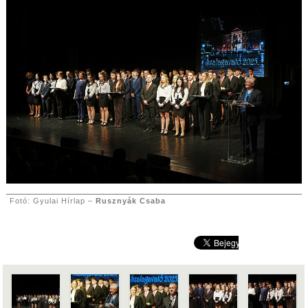
Fotó: Gyulai Hírlap –
Rusznyák Csaba