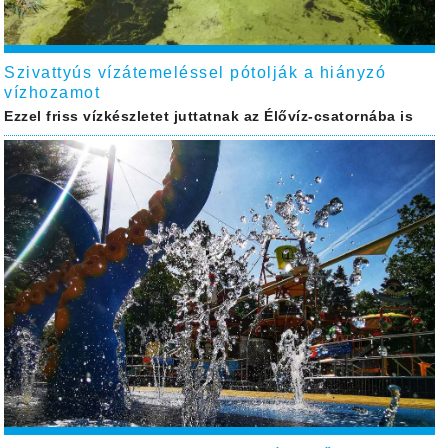
Szivattyús vízátemeléssel pótolják a hiányzó
vízhozamot
Ezzel friss vízkészletet juttatnak az Élővíz-csatornába is