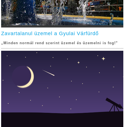
Zavartalanul üzemel a Gyulai Várfürdő
„Minden normál rend szerint üzemel és üzemelni is fog!”