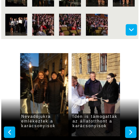
Névadójukra
Idén is támogatták
Feltűz
k a
emlékeztek a
az állatotthont a
szalag
r
karácsonyisok
karácsonyisok
harruc
senyt a
ruhájá