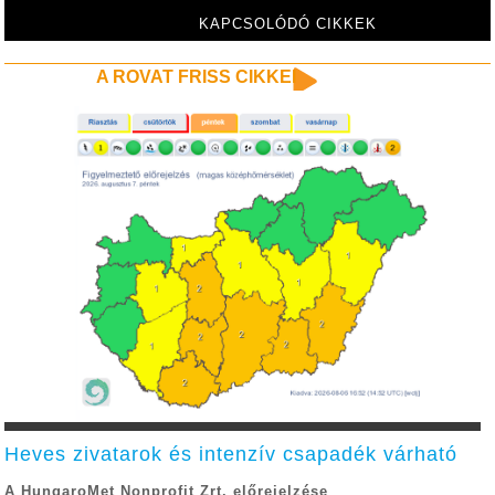
KAPCSOLÓDÓ CIKKEK
A ROVAT FRISS CIKKEI
Heves zivatarok és intenzív csapadék várható
A HungaroMet Nonprofit Zrt. előrejelzése