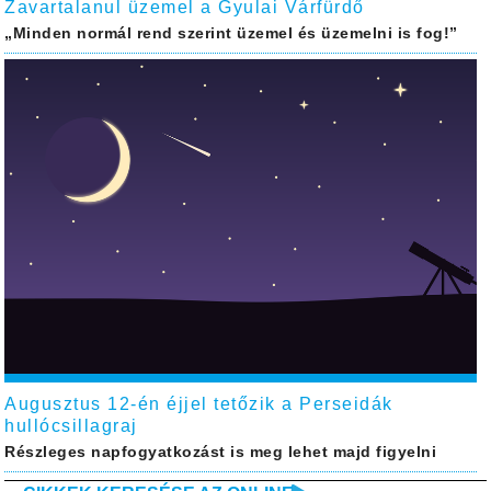
Zavartalanul üzemel a Gyulai Várfürdő
„Minden normál rend szerint üzemel és üzemelni is fog!”
Augusztus 12-én éjjel tetőzik a Perseidák
hullócsillagraj
Részleges napfogyatkozást is meg lehet majd figyelni