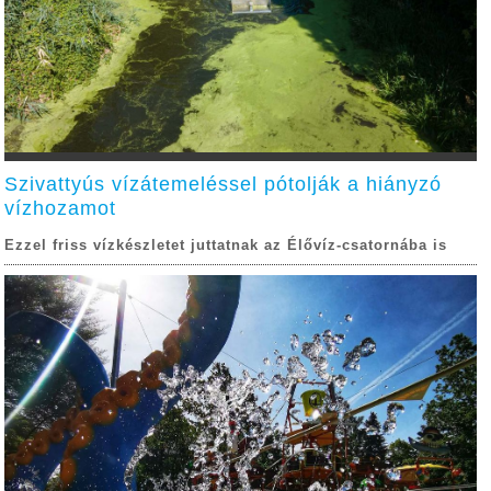
Szivattyús vízátemeléssel pótolják a hiányzó
vízhozamot
Ezzel friss vízkészletet juttatnak az Élővíz-csatornába is