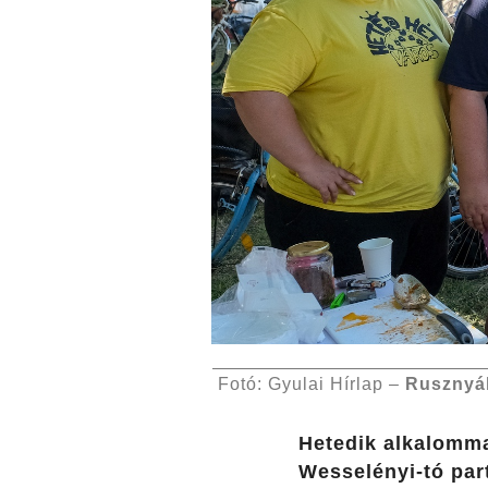
Fotó: Gyulai Hírlap –
Rusznyá
Hetedik alkalomma
Wesselényi-tó par