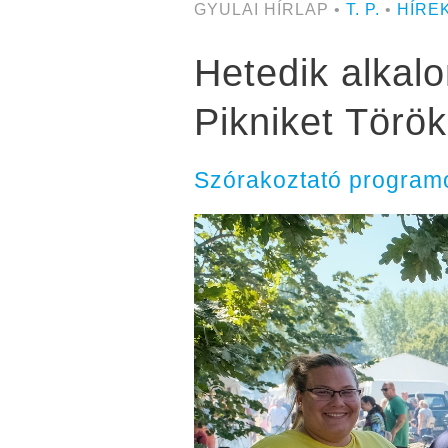
GYULAI HÍRLAP •
T. P.
•
HÍRE
Hetedik alkal
Pikniket Törö
Szórakoztató programo