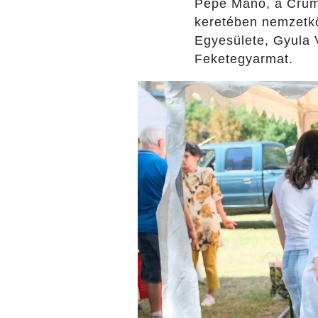
Pepe Manó, a Crump
keretében nemzetkö
Egyesülete, Gyula 
Feketegyarmat.