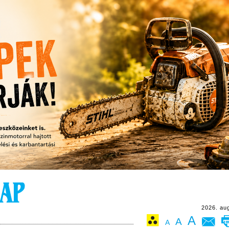
2026. au
A
A
A