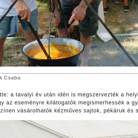
k Csaba
ette: a tavalyi év után idén is megszervezték a hel
gy az eseményre kilátogatók megismerhessék a gy
színen vásárolhatók kézműves sajtok, pékáruk és s