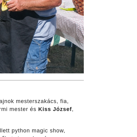
bajnok mesterszakács, fia,
ermi mester és
Kiss József
,
lett python magic show,