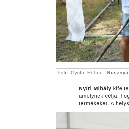
Fotó: Gyulai Hírlap –
Rusznyá
Nyíri Mihály
kifejt
amelynek célja, ho
termékeket. A hely