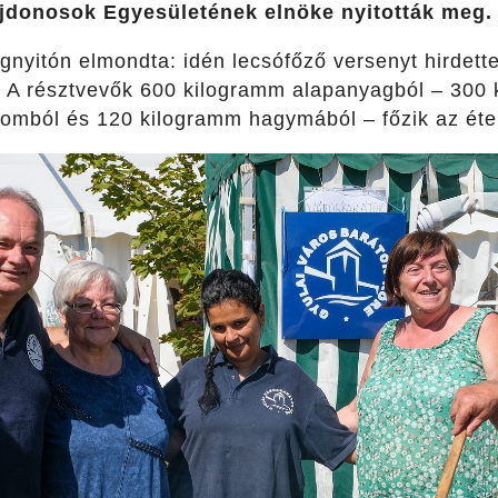
ajdonosok Egyesületének elnöke nyitották meg.
gnyitón elmondta: idén lecsófőző versenyt hirdett
. A résztvevők 600 kilogramm alapanyagból – 300 
omból és 120 kilogramm hagymából – főzik az éte