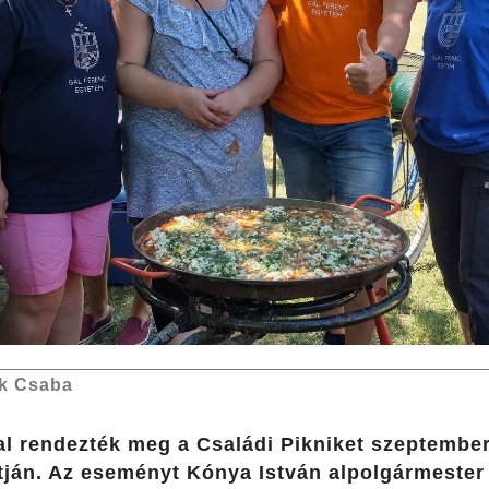
k Csaba
l rendezték meg a Családi Pikniket szeptembe
tján. Az eseményt Kónya István alpolgármester é