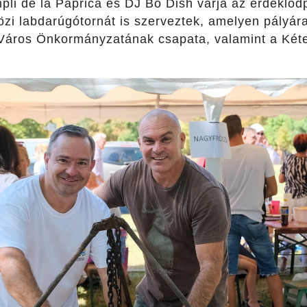
li de la Paprica és DJ Bo Dish várja az érdeklőd
zi labdarúgótornát is szerveztek, amelyen pályár
Város Önkormányzatának csapata, valamint a Kéte