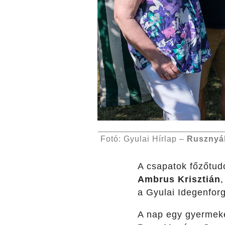
Fotó: Gyulai Hírlap –
Rusznyá
A csapatok főzőtu
Ambrus Krisztián
,
a Gyulai Idegenforg
A nap egy gyermeke