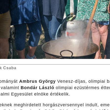
k Csaba
dományát
Ambrus György
Venesz-díjas, olimpiai 
 valamint
Bondár László
olimpiai ezüstérmes étt
almi Egyesület elnöke értékelik.
knek meghirdetett horgászversennyel indult, emel