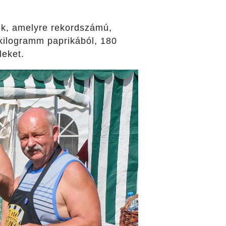
ek, amelyre rekordszámú,
kilogramm paprikából, 180
leket.