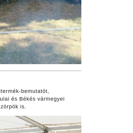
yitermék-bemutatót,
ulai és Békés vármegyei
zörpök is.