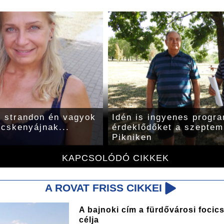
i strandon én vagyok
Idén is ingyenes progr
őcskenyájnak...
érdeklődőket a szeptem
Pikniken
KAPCSOLÓDÓ CIKKEK
A ROVAT FRISS CIKKEI
A bajnoki cím a fürdővárosi focic
célja