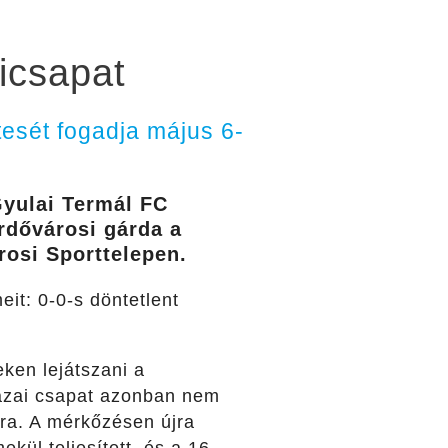
cicsapat
esét fogadja május 6-
Gyulai Termál FC
rdővárosi gárda a
árosi Sporttelepen.
it: 0-0-s döntetlent
ken lejátszani a
 hazai csapat azonban nem
ára. A mérkőzésen újra