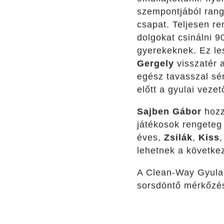
szempontjából rang
csapat. Teljesen r
dolgokat csinálni 9
gyerekeknek. Ez le
Gergely
visszatér 
egész tavasszal sé
előtt a gyulai veze
Sajben Gábor
hozzá
játékosok rengeteg
éves,
Zsilák
,
Kiss
lehetnek a követke
A Clean-Way Gyulai
sorsdöntő mérkőzés