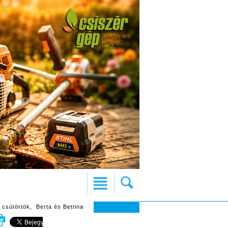
 csütörtök, Berta és Bettina