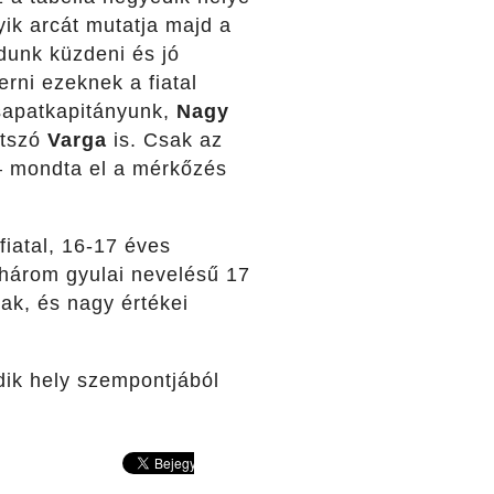
ik arcát mutatja majd a
dunk küzdeni és jó
erni ezeknek a fiatal
Csapatkapitányunk,
Nagy
átszó
Varga
is. Csak az
– mondta el a mérkőzés
fiatal, 16-17 éves
 három gyulai nevelésű 17
k, és nagy értékei
ik hely szempontjából