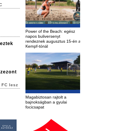
C
Power of the Beach: egész
napos buliversenyt
rendeznek augusztus 15-én a
deztek
Kempf-tónál
szezont
 FC lesz
Magabiztosan rajtolt a
bajnokságban a gyulai
focicsapat