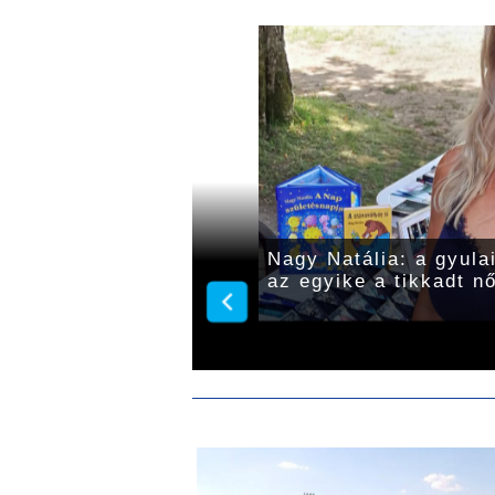
kkal várnak ma a
Nagy Natália: a gyula
okon
az egyike a tikkadt n