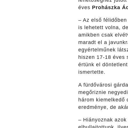
lehetőséghez jutott
éves
Prohászka Á
– Az első félidőben
is lehetett volna, 
amikben csak elvét
maradt el a javunkr
egyértelműnek látsz
hiszen 17-18 éves s
értünk el döntetlent
ismertette.
A fürdővárosi gárd
megőriznie negyedik
három kiemelkedő cs
eredménye, de akár 
– Hiányoznak azok 
elhullajtottunk. Il