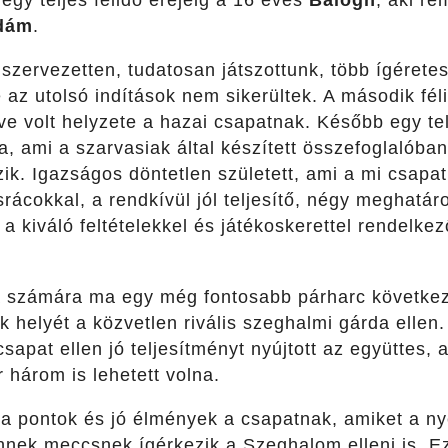
 egy teljes félidő erejéig a 16 éves
Balogh
, aki re
dám
.
 szervezetten, tudatosan játszottunk, több ígérete
de az utolsó indítások nem sikerültek. A második fé
ve volt helyzete a hazai csapatnak. Később egy te
a, ami a szarvasiak által készített összefoglalóban
ik. Igazságos döntetlen született, ami a mi csapat
rácokkal, a rendkívül jól teljesítő, négy meghatár
 a kiváló feltételekkel és játékoskerettel rendelke
a számára ma egy még fontosabb párharc következi
 helyét a közvetlen rivális szeghalmi gárda ellen
apat ellen jó teljesítményt nyújtott az együttes, a
három is lehetett volna.
a pontok és jó élmények a csapatnak, amiket a n
yennek meccsnek ígérkezik a Szeghalom elleni is. E