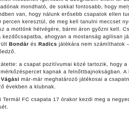
adónak mondható, de sokkal fontosabb, hogy mely
endben van, hogy nálunk erősebb csapatok ellen tu
0 percen keresztül, de meg kell tanulni meccset ny
sz a mottónk hétvégére, bármi áron győzni kell. 
a kezdőcsapatba, ahogyan a mostanság agilisan j
rült
Bondár
és
Radics
játékára nem számíthatok 
tőedző.
tette: a csapat pozitívumai közé tartozik, hogy a 
 mérkőzéspercet kapnak a felnőttbajnokságban. A
,
Vágási
már-már meghatározó játékosai a csapatna
ző években a klubnak.
 Termál FC csapata 17 órakor kezdi meg a negyed
ét.