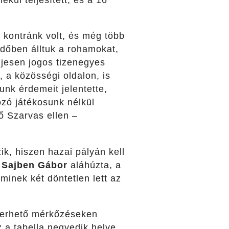
mekül teljesített, és a 16
s kontránk volt, és még több
lidőben álltuk a rohamokat,
ljesen jogos tizenegyes
, a közösségi oldalon, is
unk érdemeit jelentette,
ozó játékosunk nélkül
ző Szarvas ellen –
k, hiszen hazai pályán kell
.
Sajben Gábor
aláhúzta, a
minek két döntetlen lett az
yerhető mérkőzéseken
z a tabella negyedik helye