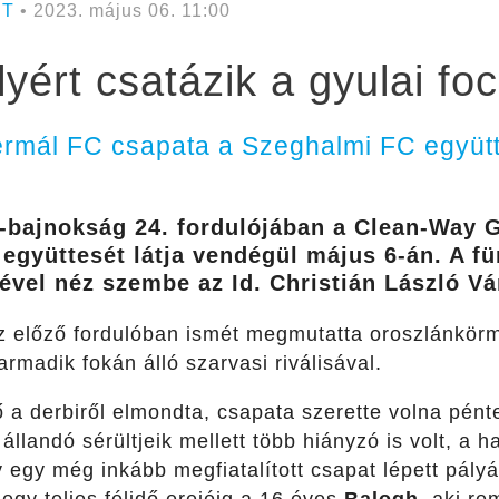
RT
• 2023. május 06. 11:00
yért csatázik a gyulai fo
rmál FC csapata a Szeghalmi FC együtt
-bajnokság 24. fordulójában a Clean-Way 
együttesét látja vendégül május 6-án. A fü
tjével néz szembe az Id. Christián László V
z előző fordulóban ismét megmutatta oroszlánkörme
armadik fokán álló szarvasi riválisával.
 a derbiről elmondta, csapata szerette volna pénte
állandó sérültjeik mellett több hiányzó is volt, a
 egy még inkább megfiatalított csapat lépett pály