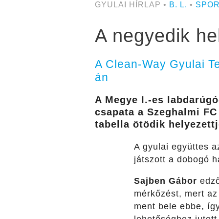
GYULAI HÍRLAP •
B. L.
•
SPO
A negyedik hel
A Clean-Way Gyulai Te
án
A Megye I.-es labdarúgó
csapata a Szeghalmi FC 
tabella ötödik helyezet
A gyulai együttes a
játszott a dobogó h
Sajben Gábor
edző
mérkőzést, mert az 
ment bele ebbe, így