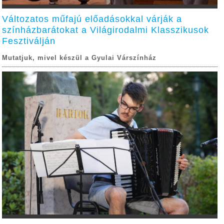
Változatos műfajú előadásokkal várják a
színházbarátokat a Világirodalmi Klasszikusok
Fesztiválján
Mutatjuk, mivel készül a Gyulai Várszínház