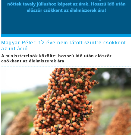
Magyar Péter: tíz éve nem látott szintre csökkent
az infláció
A miniszterelnök közölte: hosszú idő után először
csökkent az élelmiszerek ára