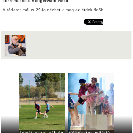
közreműködik
Steigerwald Réka
.
A tárlatot május 29-ig nézhetik meg az érdeklődők.