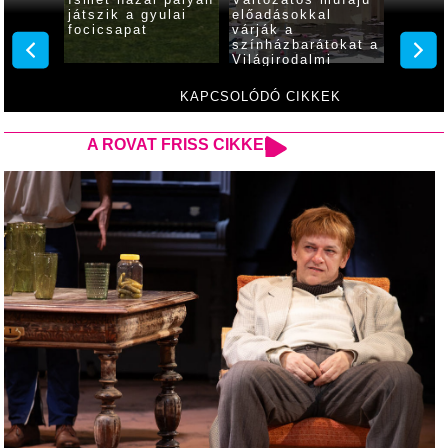
ogy mi
Ismét hazai pályán
Változatos műfajú
Mutatj
a
játszik a gyulai
előadásokkal
Várfür
ri
focicsapat
várják a
ferget
színházbarátokat a
progra
Világirodalmi
Klasszikusok
Fesztiválján
KAPCSOLÓDÓ CIKKEK
A ROVAT FRISS CIKKEI