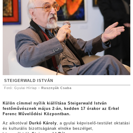
STEIGERWALD ISTVÁN
Fotó: Gyulai Hírlap –
Rusznyák Csaba
Külön címmel nyílik kiállítása Steigerwald István
festőművésznek május 2-án, kedden 17 órakor az Erkel
Ferenc Művelődési Központban.
Az alkotóval
Durkó Károly
, a gyulai képviselő-testület oktatási
és kulturális bizottságának elnöke beszélget,