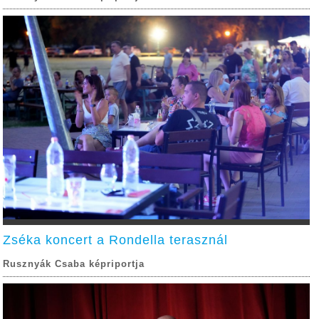
Zséka koncert a Rondella terasznál
Rusznyák Csaba képriportja