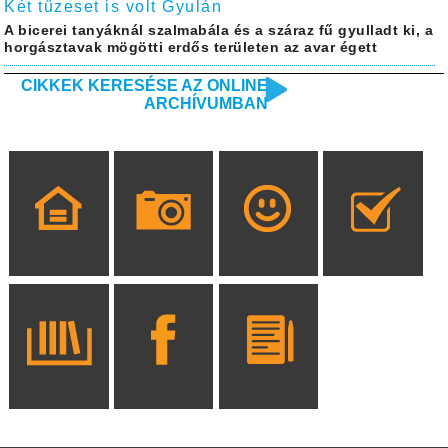
Két tűzeset is volt Gyulán
A bicerei tanyáknál szalmabála és a száraz fű gyulladt ki, a
horgásztavak mögötti erdős területen az avar égett
CIKKEK KERESÉSE AZ ONLINE
ARCHÍVUMBAN