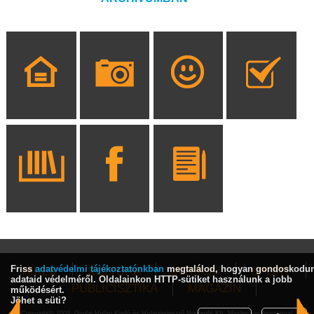
Friss
adatvédelmi tájékoztatónkban
megtalálod, hogyan gondoskodu
HÍREK
KULTÚRA
INTERJÚ
SPORT
adataid védelméről. Oldalainkon HTTP-sütiket használunk a jobb
PUBLICISZTIKA
MAGAZIN
működésért.
Jöhet a süti?
Copyright© 2009, Gyulai Hírlap Kiadó és Hírlapterjesztő Nonprofit Kft. Minden jog fenntartva!