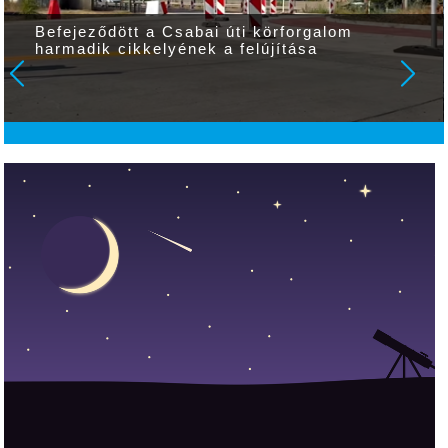
 Csabai úti körforgalom
Közüzem: műszak
lyének a felújítása
hulladékszállít