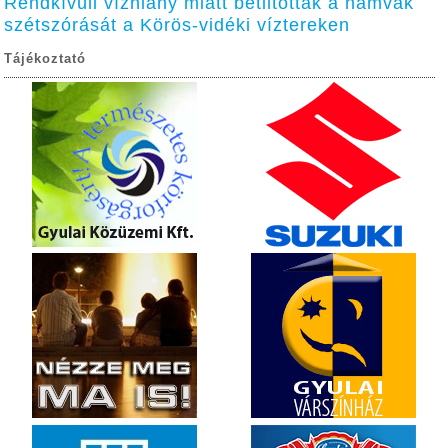
Rendkívüli vízhiány miatt betiltották a hamvak
szétszórását a Körös-vidéki víztereken
Tájékoztató