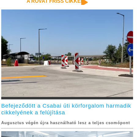
A ROVAT FRISS CIKKEI
Befejeződött a Csabai úti körforgalom harmadik
cikkelyének a felújítása
Augusztus végén újra használható lesz a teljes csomópont