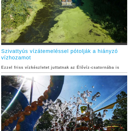
Szivattyús vízátemeléssel pótolják a hiányzó
vízhozamot
Ezzel friss vízkészletet juttatnak az Élővíz-csatornába is