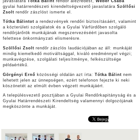
javaslatára
Tótka Bálint
rendőr alezredest,
Wéber Csaba
gyulai határrendészeti kirendeltségvezető javaslatára
Szöllősi
Zsolt
rendőr zászlóst ismerte el.
Tótka Bálintot
a rendezvények rendőri biztosításáért, valamint
a közterületi szolgálatok és a Gyulai Várfürdőben szolgáló
rendőrjárőrök munkájának megszervezéséért javasolta
felettese önkormányzati elismerésre.
Szöllősi Zsolt
rendőr zászlós laudációjában az áll: munkáját
mindig kiemelkedő motiváltsággal, kiváló eredménnyel végzi;
munkavégzése, szolgálati teljesítménye, felkészültsége
példaértékű.
Görgényi Ernő
közösségi oldalán azt írta:
Tótka Bálint
nem
lehetett jelen az ünnepségen, ezért telefonon fejezte ki neki
köszönetét az elmúlt évben végzett munkájáért.
A településvezető posztjában a Gyulai Rendőrkapitányság és a
Gyulai Határrendészeti Kirendeltség valamennyi dolgozójának
megköszönte a munkáját.