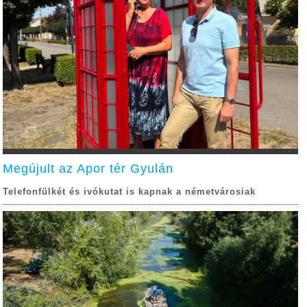
Megújult az Apor tér Gyulán
Telefonfülkét és ivókutat is kapnak a németvárosiak