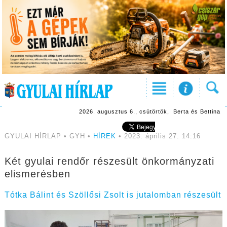
2026. augusztus 6., csütörtök, Berta és Bettina
GYULAI HÍRLAP • GYH •
HÍREK
• 2023. április 27. 14:16
Két gyulai rendőr részesült önkormányzati
elismerésben
Tótka Bálint és Szöllősi Zsolt is jutalomban részesült