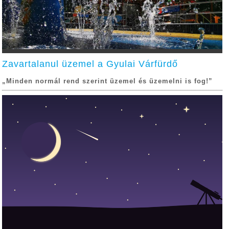
Zavartalanul üzemel a Gyulai Várfürdő
„Minden normál rend szerint üzemel és üzemelni is fog!”