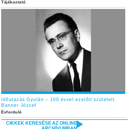
Tájékoztató
Időutazás Gyulán – 100 évvel ezelőtt született
Banner József
Évforduló
CIKKEK KERESÉSE AZ ONLINE
ARCHÍVUMBAN