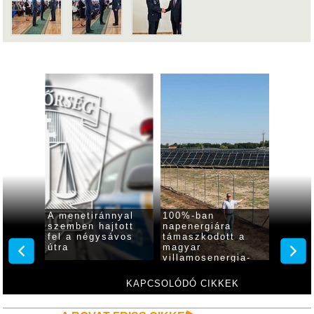
100%-ban
Ingyenes
Átmenetileg
napenergiára
hűsöléssel és
kikapcsoltá
támaszkodott a
moziklasszikusokkal
gyulai vár é
magyar
várja a látogatókat
Almásy-kast
villamosenergia-
a gyulai Almásy-
épületeinek
rendszer, Gyula is
kastély
díszkivilágí
élen jár
KAPCSOLÓDÓ CIKKEK