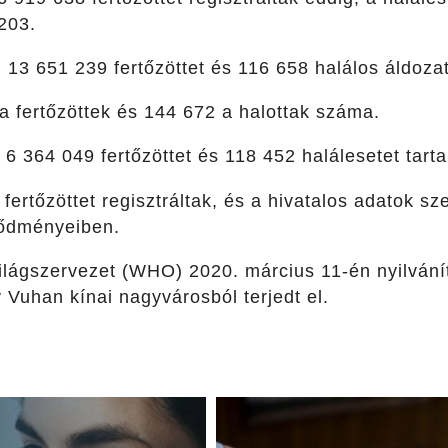
203.
n
13 651 239 fertőzöttet és 116 658 halálos áldozato
 fertőzöttek és 144 672 a halottak száma.
6 364 049 fertőzöttet és 118 452 halálesetet tarta
fertőzöttet regisztráltak, és a hivatalos adatok s
vődményeiben.
lágszervezet (WHO) 2020. március 11-én nyilvánít
 Vuhan kínai nagyvárosból terjedt el.