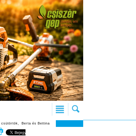
 csütörtök, Berta és Bettina