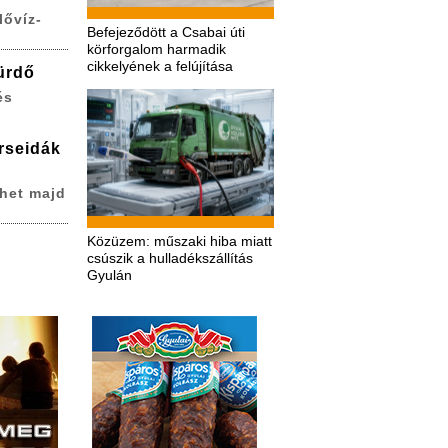
lővíz-
Befejeződött a Csabai úti
körforgalom harmadik
cikkelyének a felújítása
ürdő
és
erseidák
het majd
Közüzem: műszaki hiba miatt
csúszik a hulladékszállítás
Gyulán