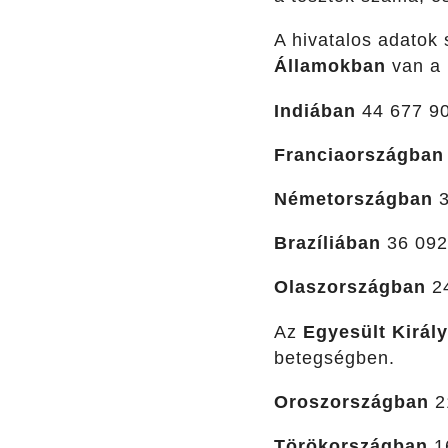
A hivatalos adatok
Államokban
van a 
Indiában
44 677 902
Franciaországban
Németországban
3
Brazíliában
36 092 
Olaszországban
24
Az
Egyesült Királ
betegségben.
Oroszországban
21
Törökországban
16