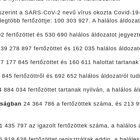
 szerint a SARS-CoV-2 nevű vírus okozta Covid-19
legtöbb fertőzöttje: 100 303 927. A halálos áldoz
 fertőzöttet és 530 690 halálos áldozatot jegyezte
39 278 897 fertőzöttet és 162 035 halálos áldozato
7 177 845 fertőzöttet és 160 611 halottat tartanak 
845 fertőzöttről és 692 652 halálos áldozatról tud
 884 034 fertőzöttet tartanak nyilván, a halálos 
yságban
24 364 786 a fertőzöttek száma, és 213 
 435 797 az igazolt fertőzöttek száma, a halálos
 919 638 fertőzöttet regisztráltak eddig, a halále