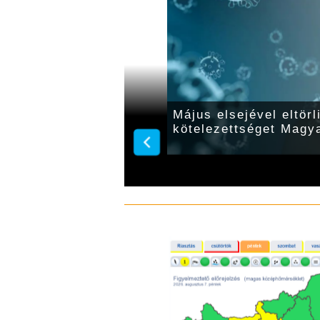
 652 millió, a halálos
Május elsejével eltör
llió
kötelezettséget Magy