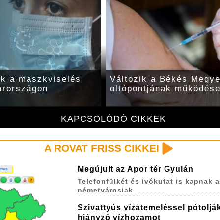
lik a maszkviselési
Változik a Békés Megye
arországon
oltópontjának működés
KAPCSOLÓDÓ CIKKEK
A ROVAT FRISS CIKKEI
Megújult az Apor tér Gyulán
Telefonfülkét és ivókutat is kapnak a
németvárosiak
Szivattyús vízátemeléssel pótoljá
hiányzó vízhozamot