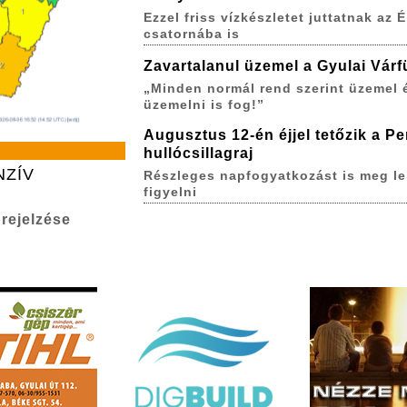
Ezzel friss vízkészletet juttatnak az É
csatornába is
Zavartalanul üzemel a Gyulai Várf
„Minden normál rend szerint üzemel 
üzemelni is fog!”
Augusztus 12-én éjjel tetőzik a P
hullócsillagraj
NZÍV
Részleges napfogyatkozást is meg le
figyelni
rejelzése