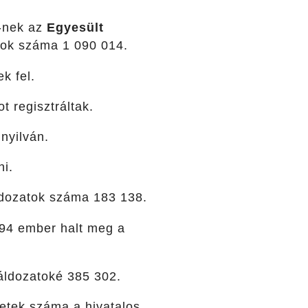
-nek az
Egyesült
atok száma 1 090 014.
k fel.
t regisztráltak.
nyilván.
ni.
áldozatok száma 183 138.
994 ember halt meg a
 áldozatoké 385 302.
setek száma a hivatalos