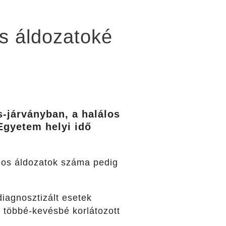
os áldozatoké
s-járványban, a halálos
Egyetem helyi idő
álos áldozatok száma pedig
diagnosztizált esetek
 többé-kevésbé korlátozott