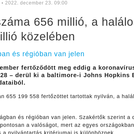
• 2022. december 23. 09:00
száma 656 millió, a halál
llió közelében
ban és régióban van jelen
 ember fertőződött meg eddig a koronavíru
28 – derül ki a baltimore-i Johns Hopkins 
dataiból.
 655 199 558 fertőzöttet tartottak nyilván, a hal
ágban és régióban van jelen. Szakértők szerint a 
pontosan a valóságot, mert az egyes országokban
 a nyilvántartás kritériumai is különböznek.