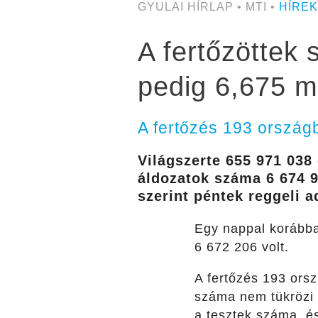
GYULAI HÍRLAP • MTI •
HÍREK
A fertőzöttek 
pedig 6,675 mi
A fertőzés 193 ország
Világszerte 655 971 038
áldozatok száma 6 674 9
szerint péntek reggeli a
Egy nappal korábban
6 672 206 volt.
A fertőzés 193 orsz
száma nem tükrözi 
a tesztek száma, és