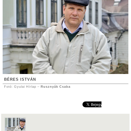
BÉRES ISTVÁN
Fotó: Gyulai Hírlap –
Rusznyák Csaba