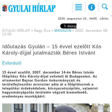
2026. augusztus 10., hétfő, Lőrinc
GYULAI HÍRLAP • Nagy Éva •
MAGAZIN
• 2022. december 08.
12:00
Időutazás Gyulán – 15 évvel ezelőtt Kós
Károly-díjjal jutalmazták Béres Istvánt
Évforduló
15 évvel ezelőtt, 2007. december 14-én Béres István
főépítész Kós Károly-díjat vehetett át Budapesten. Az
elismerést Bajnai Gordon önkormányzati és
területfejlesztési miniszter adta át a főépítésznek a
települési érdekvédelem, környezetszépítés, valamint
hagyományápolás területén végzett kiemelkedő,
eredményes munkájáért.