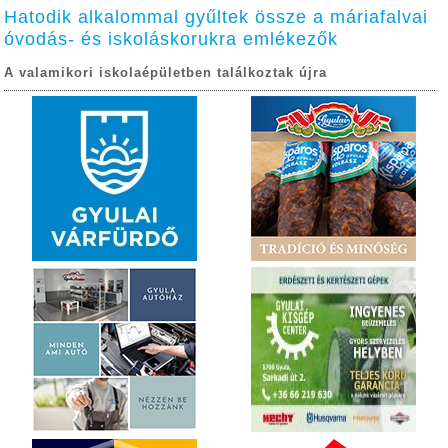
Hatodik alkalommal gyűltek össze a máriafalvai
óvodás- és iskoláskorukra emlékezők
A valamikori iskolaépületben találkoztak újra