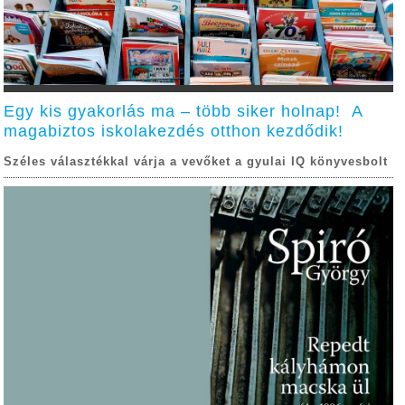
Egy kis gyakorlás ma – több siker holnap! A
magabiztos iskolakezdés otthon kezdődik!
Széles választékkal várja a vevőket a gyulai IQ könyvesbolt