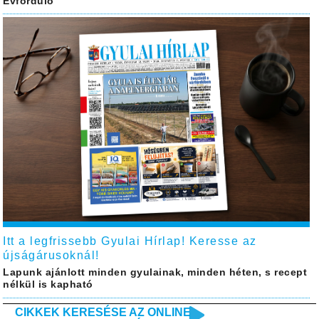
Évforduló
Itt a legfrissebb Gyulai Hírlap! Keresse az
újságárusoknál!
Lapunk ajánlott minden gyulainak, minden héten, s recept
nélkül is kapható
CIKKEK KERESÉSE AZ ONLINE