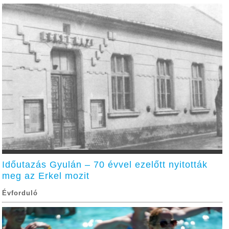
Időutazás Gyulán – 70 évvel ezelőtt nyitották
meg az Erkel mozit
Évforduló