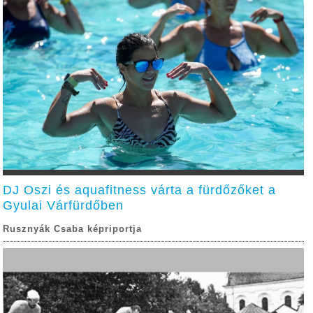
DJ Oszi és aquafitness várta a fürdőzőket a
Gyulai Várfürdőben
Rusznyák Csaba képriportja