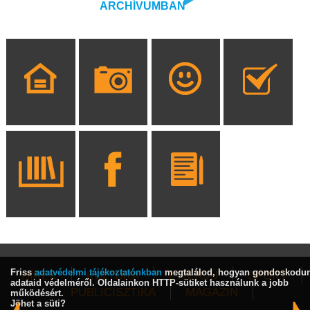
ARCHÍVUMBAN
Friss
adatvédelmi tájékoztatónkban
megtalálod, hogyan gondoskodu
HÍREK
KULTÚRA
INTERJÚ
SPORT
adataid védelméről. Oldalainkon HTTP-sütiket használunk a jobb
PUBLICISZTIKA
MAGAZIN
működésért.
Jöhet a süti?