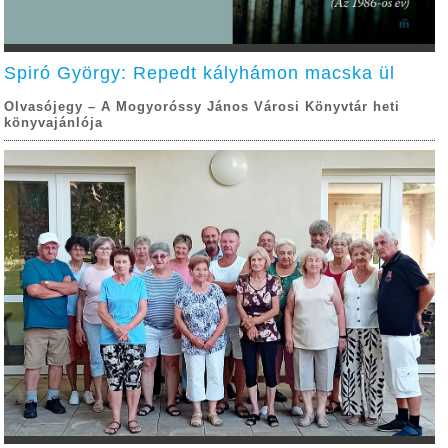
Spiró György: Repedt kályhámon macska ül
Olvasójegy – A Mogyoróssy János Városi Könyvtár heti
könyvajánlója