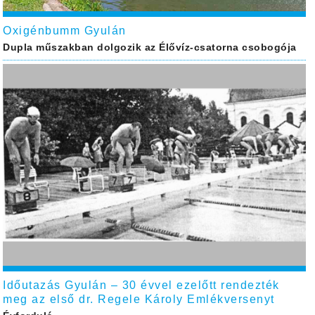
Oxigénbumm Gyulán
Dupla műszakban dolgozik az Élővíz-csatorna csobogója
Időutazás Gyulán – 30 évvel ezelőtt rendezték
meg az első dr. Regele Károly Emlékversenyt