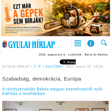
2026. augusztus 6., csütörtök, Berta és Bettina
GYULAI HÍRLAP •
T. P.
•
KULTÚRA
• 2022. június 03. 14:54
Szabadság, demokrácia, Európa
A rendszerváltás Békés megyei eseményeiről nyílt
kiállítás a levéltárban