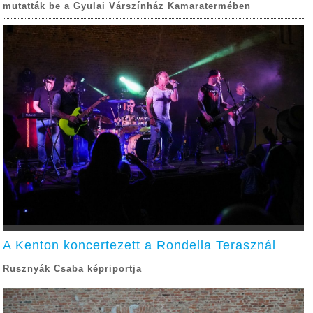
mutatták be a Gyulai Várszínház Kamaratermében
A Kenton koncertezett a Rondella Terasznál
Rusznyák Csaba képriportja