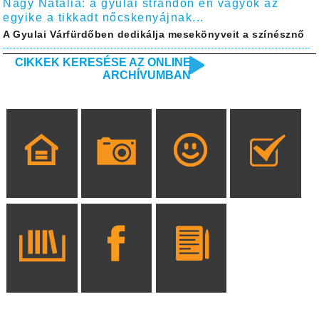
Nagy Natália: a gyulai strandon én vagyok az
egyike a tikkadt nőcskenyájnak...
A Gyulai Várfürdőben dedikálja mesekönyveit a színésznő
CIKKEK KERESÉSE AZ ONLINE
ARCHÍVUMBAN