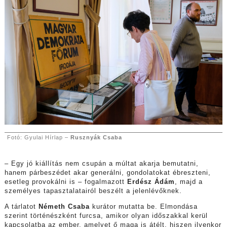
Fotó: Gyulai Hírlap –
Rusznyák Csaba
– Egy jó kiállítás nem csupán a múltat akarja bemutatni,
hanem párbeszédet akar generálni, gondolatokat ébreszteni,
esetleg provokálni is – fogalmazott
Erdész Ádám
, majd a
személyes tapasztalatairól beszélt a jelenlévőknek.
A tárlatot
Németh Csaba
kurátor mutatta be. Elmondása
szerint történészként furcsa, amikor olyan időszakkal kerül
kapcsolatba az ember, amelyet ő maga is átélt, hiszen ilyenkor