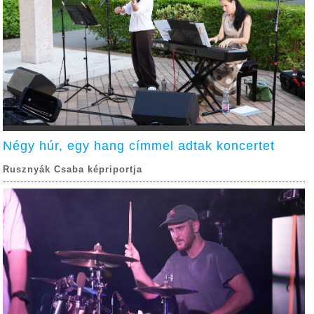
Négy húr, egy hang címmel adtak koncertet
Rusznyák Csaba képriportja