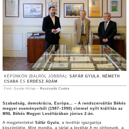
KÉPÜNKÖN (BALRÓL JOBBRA):
SÁFÁR GYULA
,
NÉMETH
CSABA
ÉS
ERDÉSZ ÁDÁM
Fotó: Gyulai Hírlap –
Rusznyák Csaba
Szabadság, demokrácia, Európa… – A rendszerváltás Békés
megyei eseményeiből (1987–1990) címmel nyílt kiállítás az
MNL Békés Megyei Levéltárában június 2-án.
A megjelenteket
Sáfár Gyula
, a levéltár igazgatója
köszöntötte. Mint mondta, a tárlat a levéltár A mi otthonunk, a