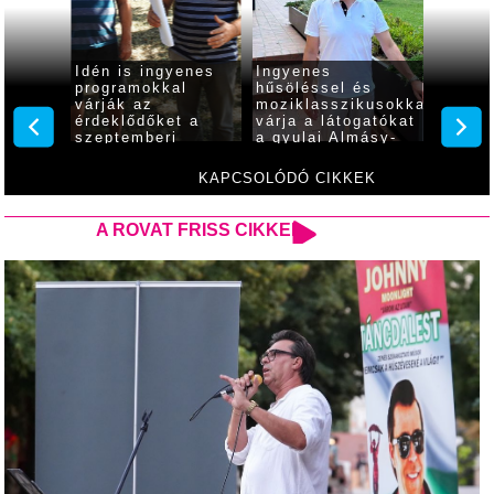
: a
Idén is ingyenes
Ingyenes
Lukács
don én
programokkal
hűsöléssel és
Orszá
gyike
várják az
moziklasszikusokkal
zsebk
érdeklődőket a
várja a látogatókat
ak...
szeptemberi
a gyulai Almásy-
Családi Pikniken
kastély
KAPCSOLÓDÓ CIKKEK
A ROVAT FRISS CIKKEI