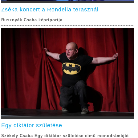
Zséka koncert a Rondella terasznál
Rusznyák Csaba képriportja
Egy diktátor születése
Székely Csaba Egy diktátor születése című monodrámáját