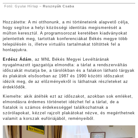
Fotó: Gyulai Hírlap –
Rusznyák Csaba
Hozzátette: A mi otthonunk, a mi történeteink alapvető célja,
hogy segítse a helyi közösségi identitás megismerését a
múlton keresztül. A programsorozat keretében kiadványokat
jelentettek meg, tartottak konferenciákat Békés megye több
településén is, illetve virtuális tartalmakat töltöttek fel a
honlapjukra.
Erdész Ádám
, az MNL Békés Megyei Levéltárának
nyugalmazott igazgatója elmondta: a tárlat a rendszerváltás
időszakát mutatja be, a tárolókban és a falakon látható tárgyak
és plakátok elsősorban az 1987 és 1990 közötti időszakot
idézik meg, de az előzményekről is láthatnak részleteket az
érdeklődők.
Kiemelte: akik átélték ezt az időszakot, azokban sok emléket,
elmondásra érdemes történetet idézhet fel a tárlat, de a
fiatalok is számos érdekességgel találkozhatnak a
szórólapokat, kézzel rajzolt plakátokat nézve, és megérthetnek
valamit a korszak eufóriájából, reményeiből.