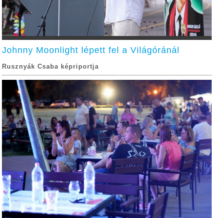
Johnny Moonlight lépett fel a Világóránál
Rusznyák Csaba képriportja