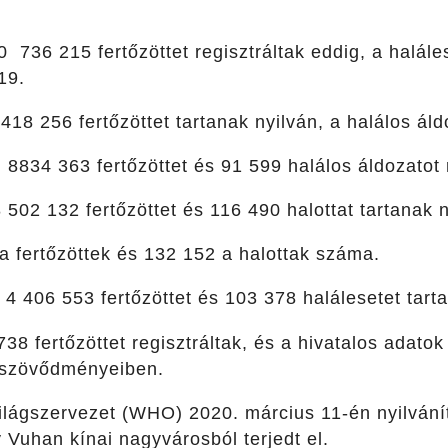
 736 215 fertőzöttet regisztráltak eddig, a halál
19.
418 256 fertőzöttet tartanak nyilván, a halálos á
n
8834 363 fertőzöttet és 91 599 halálos áldozatot r
 502 132 fertőzöttet és 116 490 halottat tartanak n
 fertőzöttek és 132 152 a halottak száma.
4 406 553 fertőzöttet és 103 378 halálesetet tarta
38 fertőzöttet regisztráltak, és a hivatalos adato
 szövődményeiben.
lágszervezet (WHO) 2020. március 11-én nyilvánít
 Vuhan kínai nagyvárosból terjedt el.