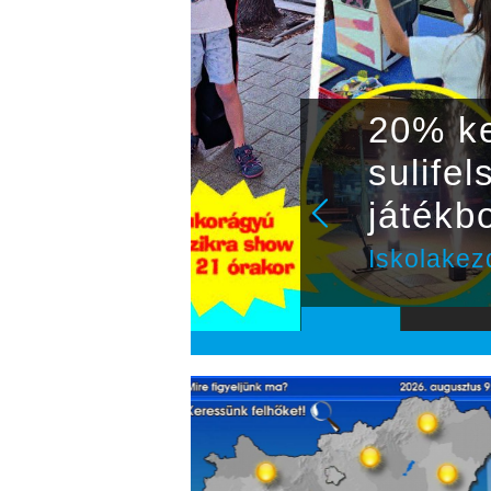
20% ke
sulife
játékb
Iskolakez