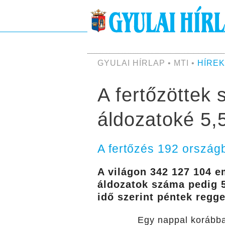
GYULAI HÍRLAP • MTI •
HÍREK
A fertőzöttek 
áldozatoké 5,5
A fertőzés 192 ország
A világon 342 127 104 e
áldozatok száma pedig 5
idő szerint péntek regge
Egy nappal korábban