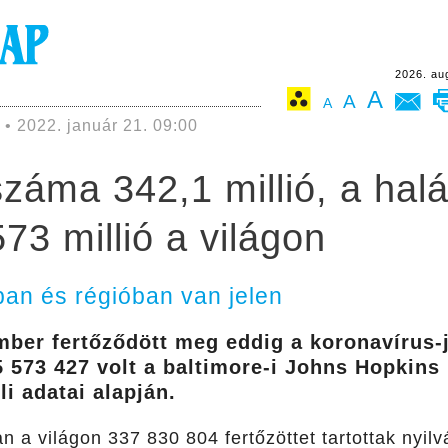
2026. au
A
A
A
• 2022. január 21. 09:00
száma 342,1 millió, a halá
73 millió a világon
ban és régióban van jelen
mber fertőződött meg eddig a koronavírus-
 573 427 volt a baltimore-i Johns Hopkin
li adatai alapján.
 a világon 337 830 804 fertőzöttet tartottak nyilv