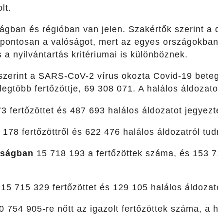
lt.
ágban és régióban van jelen. Szakértők szerint a 
pontosan a valóságot, mert az egyes országokban
 a nyilvántartás kritériumai is különböznek.
 szerint a SARS-CoV-2 vírus okozta Covid-19 bet
legtöbb fertőzöttje, 69 308 071. A halálos áldoza
 fertőzöttet és 487 693 halálos áldozatot jegyezte
178 fertőzöttről és 622 476 halálos áldozatról tud
yságban
15 718 193 a fertőzöttek száma, és 153 7
15 715 329 fertőzöttet és 129 105 halálos áldozato
 754 905-re nőtt az igazolt fertőzöttek száma, a 