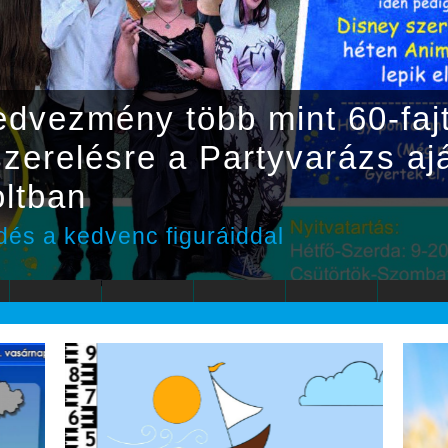
dvezmény több mint 60-faj
lszerelésre a Partyvarázs a
oltban
dés a kedvenc figuráiddal