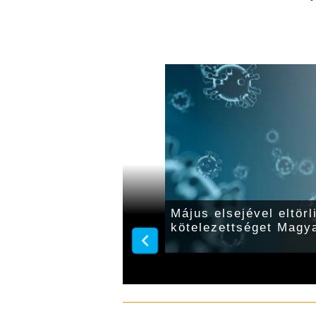
 közelít a 654
Május elsejével eltör
s áldozatoké pedig a
kötelezettséget Magy