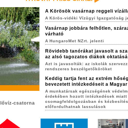
A Körösök vasárnap reggeli vízál
A Körös-vidéki Vízügyi Igazgatóság j
Vasárnap jobbára felhőtlen, szára
várható
A HungaroMet NZrt. jelenti
Rövidebb tanórákat javasolt a sza
az alsó tagozatos diákok oktatás
Azt is javasolták: az iskolák szervez
rendszeres beszélgetőköröket
Keddig tartja fent az extrém hőség
bevezetett intézkedéseit a Magyar
A munkatársak egészségének védelm
érdekében hozott intézkedések miatt
csomagfeldolgozásban és kézbesíté
lővíz-csatorna
előfordulhatnak lassulások