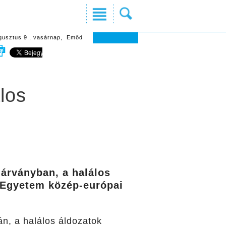
gusztus 9., vasárnap, Emőd
los
járványban, a halálos
s Egyetem közép-európai
án, a halálos áldozatok