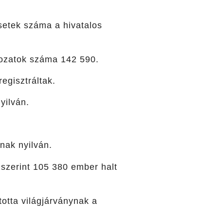
esetek száma a hivatalos
ldozatok száma 142 590.
egisztráltak.
yilván.
nak nyilván.
k szerint 105 380 ember halt
otta világjárványnak a