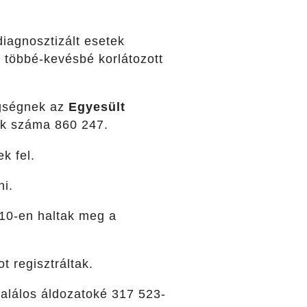
diagnosztizált esetek
 többé-kevésbé korlátozott
egségnek az
Egyesült
tok száma 860 247.
k fel.
ni.
10-en haltak meg a
t regisztráltak.
halálos áldozatoké 317 523-