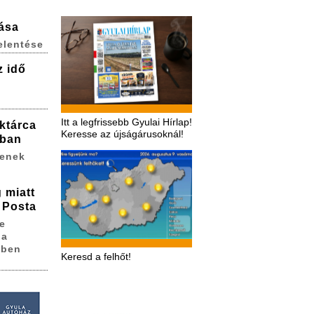
lása
elentése
z idő
Itt a legfrissebb Gyulai Hírlap!
ktárca
Keresse az újságárusoknál!
ában
zenek
 miatt
 Posta
e
 a
sben
Keresd a felhőt!