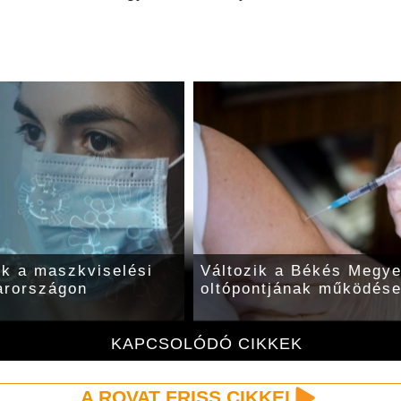
lik a maszkviselési
Változik a Békés Megye
arországon
oltópontjának működés
KAPCSOLÓDÓ CIKKEK
A ROVAT FRISS CIKKEI