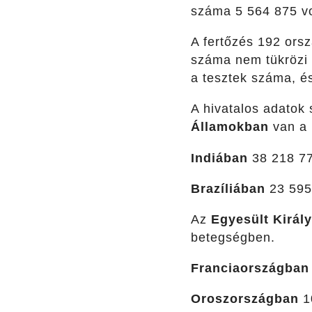
száma 5 564 875 vo
A fertőzés 192 orsz
száma nem tükrözi 
a tesztek száma, és
A hivatalos adatok
Államokban
van a 
Indiában
38 218 773
Brazíliában
23 595 
Az
Egyesült Királ
betegségben.
Franciaországban
Oroszországban
10