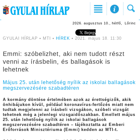
2026. augusztus 10., hétfő, Lőrinc
GYULAI HÍRLAP • MTI •
HÍREK
• 2021. május 18. 11:30
Emmi: szóbelizhet, aki nem tudott részt
venni az írásbelin, és ballagások is
lehetnek
Május 25. után lehetőség nyílik az iskolai ballagások
megszervezésére szabadtéren
A kormány döntése értelmében azok az érettségizők, akik
önhibájukon kívül, például koronavírus-fertőzés miatt nem
tudtak megjelenni az írásbeli vizsgákon, szóbeli vizsgát
tehetnek még a jelenlegi vizsgaidőszakban. Emellett május
25. után lehetőség nyílik az iskolai ballagások
megszervezésére szabadtéren – tájékoztatta az Emberi
Erőforrások Minisztériuma (Emmi) kedden az MTI-t.