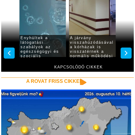
tól
Enyhültek a
A járvány
A kor
az
látogatási
visszahúzódásával
járván
talános
szabályok az
a kórházak is
készül
elményei
egészségügyi és
visszatérnek a
meghos
szociális
normális működési
intézményekben
rendhez
KAPCSOLÓDÓ CIKKEK
A ROVAT FRISS CIKKEI