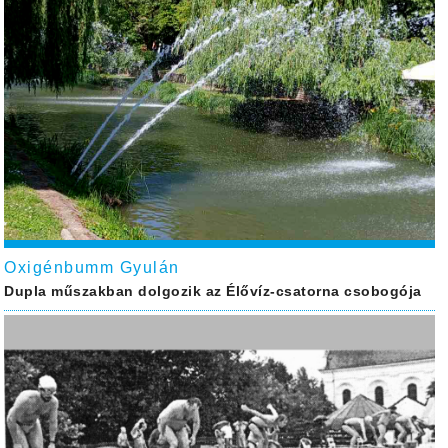
Oxigénbumm Gyulán
Dupla műszakban dolgozik az Élővíz-csatorna csobogója