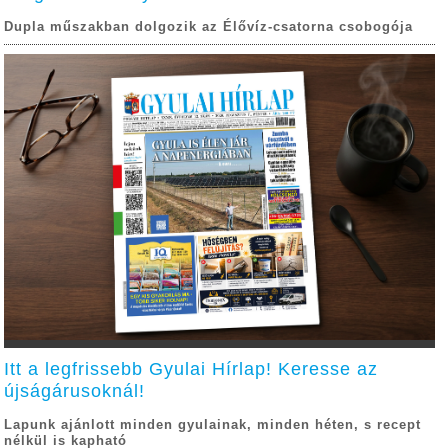
Dupla műszakban dolgozik az Élővíz-csatorna csobogója
Itt a legfrissebb Gyulai Hírlap! Keresse az
újságárusoknál!
Lapunk ajánlott minden gyulainak, minden héten, s recept
nélkül is kapható