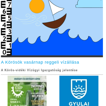
A Körösök vasárnap reggeli vízállása
A Körös-vidéki Vízügyi Igazgatóság jelentése