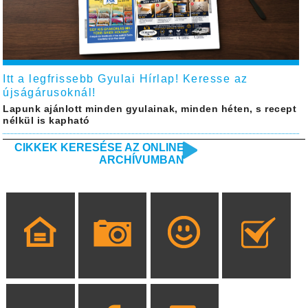
Itt a legfrissebb Gyulai Hírlap! Keresse az
újságárusoknál!
Lapunk ajánlott minden gyulainak, minden héten, s recept
nélkül is kapható
CIKKEK KERESÉSE AZ ONLINE
ARCHÍVUMBAN