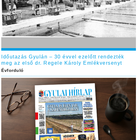
Időutazás Gyulán – 30 évvel ezelőtt rendezték
meg az első dr. Regele Károly Emlékversenyt
Évforduló