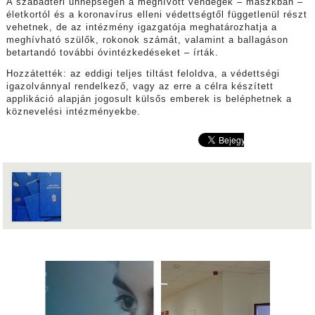
A szabadtéri ünnepségen a meghívott vendégek – maszkban –
életkortól és a koronavírus elleni védettségtől függetlenül részt
vehetnek, de az intézmény igazgatója meghatározhatja a
meghívható szülők, rokonok számát, valamint a ballagáson
betartandó további óvintézkedéseket – írták.
Hozzátették: az eddigi teljes tiltást feloldva, a védettségi
igazolvánnyal rendelkező, vagy az erre a célra készített
applikáció alapján jogosult külsős emberek is beléphetnek a
köznevelési intézményekbe.