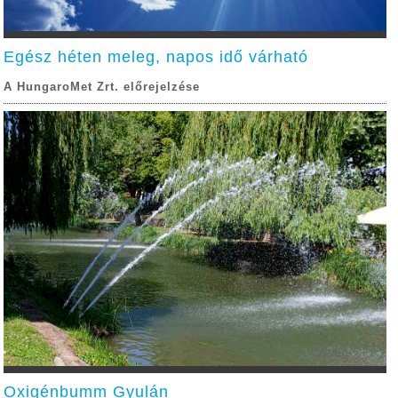
Egész héten meleg, napos idő várható
A HungaroMet Zrt. előrejelzése
Oxigénbumm Gyulán