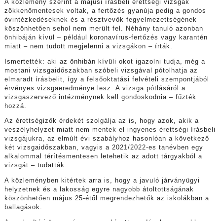
A közlemény szerint a májusi írásbeli érettségi vizsgák
zökkenőmentesek voltak, a fertőzés gyanúja pedig a gondos
óvintézkedéseknek és a résztvevők fegyelmezettségének
köszönhetően sehol nem merült fel. Néhány tanuló azonban
önhibáján kívül – például koronavírus-fertőzés vagy karantén
miatt – nem tudott megjelenni a vizsgákon – írták.
Ismertették: aki az önhibán kívüli okot igazolni tudja, még a
mostani vizsgaidőszakban szóbeli vizsgával pótolhatja az
elmaradt írásbelit, így a felsőoktatási felvételi szempontjából
érvényes vizsgaeredménye lesz. A vizsga pótlásáról a
vizsgaszervező intézménynek kell gondoskodnia – fűzték
hozzá.
Az érettségizők érdekét szolgálja az is, hogy azok, akik a
veszélyhelyzet miatt nem mentek el ingyenes érettségi írásbeli
vizsgájukra, az elmúlt évi szabályhoz hasonlóan a következő
két vizsgaidőszakban, vagyis a 2021/2022-es tanévben egy
alkalommal térítésmentesen letehetik az adott tárgyakból a
vizsgát – tudatták.
A közleményben kitértek arra is, hogy a javuló járványügyi
helyzetnek és a lakosság egyre nagyobb átoltottságának
köszönhetően május 25-étől megrendezhetők az iskolákban a
ballagások.