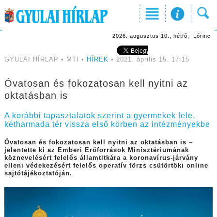
2026. augusztus 10., hétfő, Lőrinc
GYULAI HÍRLAP • MTI •
HÍREK
• 2021. április 15. 17:15
Óvatosan és fokozatosan kell nyitni az
oktatásban is
A korábbi tapasztalatok szerint a gyermekek fele,
kétharmada tér vissza első körben az intézményekbe
Óvatosan és fokozatosan kell nyitni az oktatásban is –
jelentette ki az Emberi Erőforrások Minisztériumának
köznevelésért felelős államtitkára a koronavírus-járvány
elleni védekezésért felelős operatív törzs csütörtöki online
sajtótájékoztatóján.