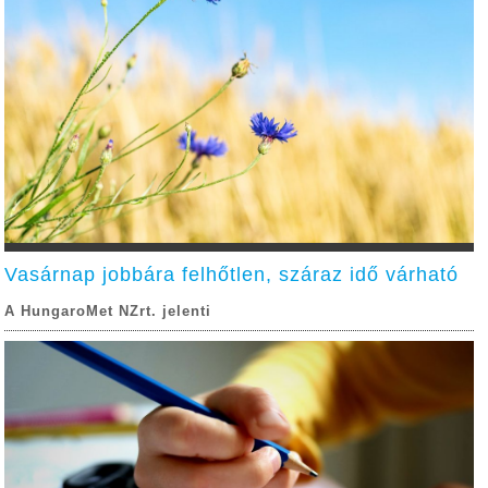
Vasárnap jobbára felhőtlen, száraz idő várható
A HungaroMet NZrt. jelenti