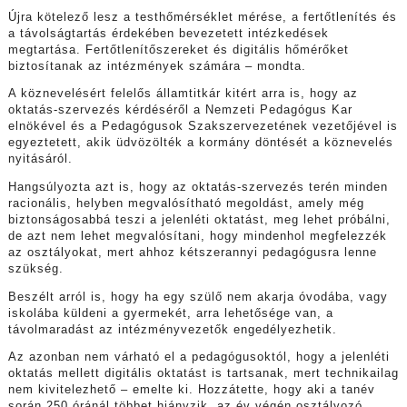
Újra kötelező lesz a testhőmérséklet mérése, a fertőtlenítés és
a távolságtartás érdekében bevezetett intézkedések
megtartása. Fertőtlenítőszereket és digitális hőmérőket
biztosítanak az intézmények számára – mondta.
A köznevelésért felelős államtitkár kitért arra is, hogy az
oktatás-szervezés kérdéséről a Nemzeti Pedagógus Kar
elnökével és a Pedagógusok Szakszervezetének vezetőjével is
egyeztetett, akik üdvözölték a kormány döntését a köznevelés
nyitásáról.
Hangsúlyozta azt is, hogy az oktatás-szervezés terén minden
racionális, helyben megvalósítható megoldást, amely még
biztonságosabbá teszi a jelenléti oktatást, meg lehet próbálni,
de azt nem lehet megvalósítani, hogy mindenhol megfelezzék
az osztályokat, mert ahhoz kétszerannyi pedagógusra lenne
szükség.
Beszélt arról is, hogy ha egy szülő nem akarja óvodába, vagy
iskolába küldeni a gyermekét, arra lehetősége van, a
távolmaradást az intézményvezetők engedélyezhetik.
Az azonban nem várható el a pedagógusoktól, hogy a jelenléti
oktatás mellett digitális oktatást is tartsanak, mert technikailag
nem kivitelezhető – emelte ki. Hozzátette, hogy aki a tanév
során 250 óránál többet hiányzik, az év végén osztályozó