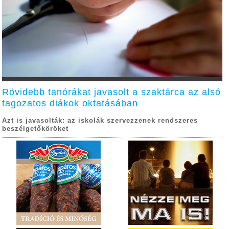
Rövidebb tanórákat javasolt a szaktárca az alsó
tagozatos diákok oktatásában
Azt is javasolták: az iskolák szervezzenek rendszeres
beszélgetőköröket