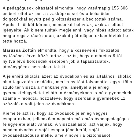
A pedagógusok oltásáról elmondta, hogy vasárnapig 155 306
embert oltottak be, a szakképzéssel és a bölcsődei
dolgozókkal együtt pedig kétszázezer a beoltottak száma.
Április 1-től két körben, mindenkit behívtak, akik az oltást
igényelte. Akik nem tudtak megjelenni, vagy hibás adatot adtak
meg a regisztráció során, azokat pót időpontokban hívták be –
tette hozzá.
Maruzsa Zoltán
elmondta, hogy a köznevelés fokozatos
nyitásának érvei közé tartozik az is, hogy a március 8-tól
nyitva lévő bölcsődék esetében jók a tapasztalatok,
járványgócok nem alakultak ki.
A jelenléti oktatás azért az óvodákban és az általános iskolák
alsó tagozatán kezdődik, mert a nyitási folyamattal egyre több
szülő tér vissza a munkahelyre, amellyel a jelenleg
gyermekfelügyeletet ellátó intézményekben is nő a gyermekek
száma – mondta, hozzátéve, hogy szerdán a gyermekek 11
százaléka volt jelen az óvodákban.
Kiemelte azt is, hogy az óvodások jelenleg vegyes
csoportokban, jellemzően naponta más-más óvodapedagógus
felügyelete alatt vannak. A visszaállástól azt várják, hogy
minden óvodás a saját csoportjába kerül, saját
óvodapedagógusa mellé, amely növeli a biztonságot.