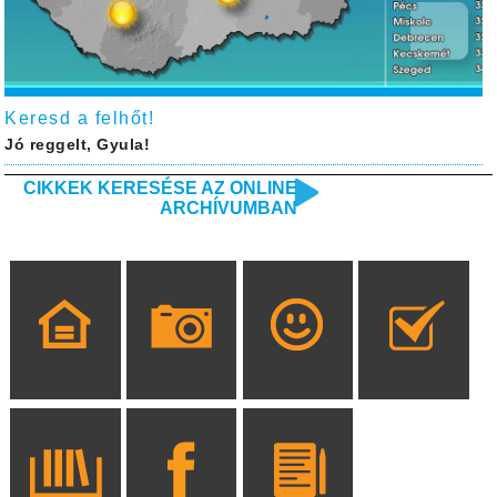
Keresd a felhőt!
Jó reggelt, Gyula!
CIKKEK KERESÉSE AZ ONLINE
ARCHÍVUMBAN