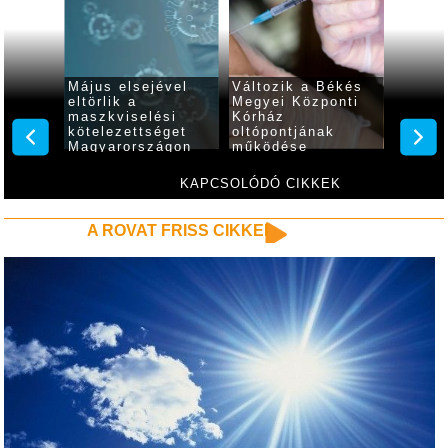
k
Május elsejével
Változik a Békés
6,421 
ít a
eltörlik a
Megyei Központi
beolto
z, a
maszkviselési
Kórház
az új 
zatoké
kötelezettséget
oltópontjának
száma,
Magyarországon
működése
héten 
beteg
KAPCSOLÓDÓ CIKKEK
A ROVAT FRISS CIKKEI