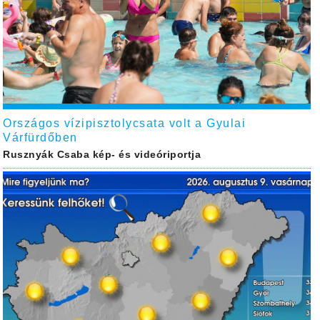
Országos vízipisztolycsata volt a Gyulai
Várfürdőben
Rusznyák Csaba kép- és videóriportja