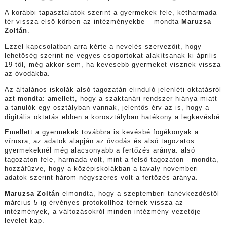
A korábbi tapasztalatok szerint a gyermekek fele, kétharmada
tér vissza első körben az intézményekbe – mondta
Maruzsa
Zoltán
.
Ezzel kapcsolatban arra kérte a nevelés szervezőit, hogy
lehetőség szerint ne vegyes csoportokat alakítsanak ki április
19-től, még akkor sem, ha kevesebb gyermeket visznek vissza
az óvodákba.
Az általános iskolák alsó tagozatán elinduló jelenléti oktatásról
azt mondta: amellett, hogy a szaktanári rendszer hiánya miatt
a tanulók egy osztályban vannak, jelentős érv az is, hogy a
digitális oktatás ebben a korosztályban hatékony a legkevésbé.
Emellett a gyermekek továbbra is kevésbé fogékonyak a
vírusra, az adatok alapján az óvodás és alsó tagozatos
gyermekeknél még alacsonyabb a fertőzés aránya: alsó
tagozaton fele, harmada volt, mint a felső tagozaton - mondta,
hozzáfűzve, hogy a középiskolákban a tavaly novemberi
adatok szerint három-négyszeres volt a fertőzés aránya.
Maruzsa Zoltán
elmondta, hogy a szeptemberi tanévkezdéstől
március 5-ig érvényes protokollhoz térnek vissza az
intézmények, a változásokról minden intézmény vezetője
levelet kap.