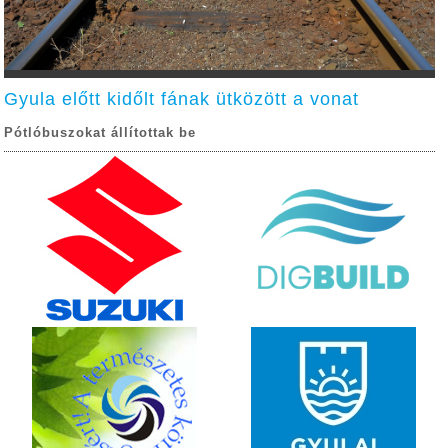
Gyula előtt kidőlt fának ütközött a vonat
Pótlóbuszokat állítottak be