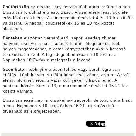
Csütörtökön
az ország nagy részén több órára kisüthet a nap.
Elszórtan fordulhat elő eső, zápor. A szél élénk lesz, sokfelé
erős lökések kísérik. A minimumhőmérséklet 4 és 10 fok között
valószínű. A nappali csúcsértékek 15 és 20 fok között
alakulnak.
Pénteken
elszórtan várható eső, zápor, esetleg zivatar,
nagyobb eséllyel a nap második felétől. Megélénkül, több
helyen megerősödhet, zivatar környezetében akár viharossá
fokozódhat a szél. A leghidegebb órákban 5-10 fok lesz.
Napközben 18-24 fokig melegszik a levegő.
Szombaton
többnyire erősen felhős vagy borult égre van
kilátás. Több helyen is előfordulhat eső, zápor, zivatar. A szél
élénk, időnként erős, zivatar környékén viharos lehet. A
minimumhőmérséklet 7-13, a maximumhőmérséklet 15-21 fok
között várható.
Elszórtan
vasárnap
is kialakulnak záporok, de több órára kisüt
a nap. Hajnalban 5-10, napközben 16-21 fok valószínű –
olvasható az előrejelzésben.