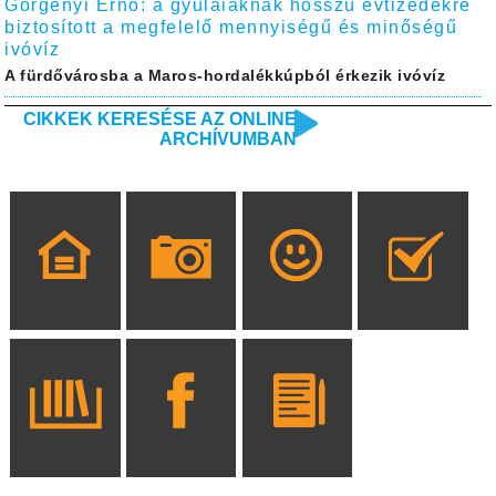
Görgényi Ernő: a gyulaiaknak hosszú évtizedekre
biztosított a megfelelő mennyiségű és minőségű
ivóvíz
A fürdővárosba a Maros-hordalékkúpból érkezik ivóvíz
CIKKEK KERESÉSE AZ ONLINE
ARCHÍVUMBAN