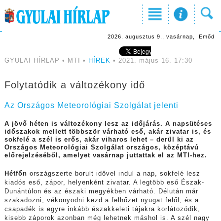
2026. augusztus 9., vasárnap, Emőd
GYULAI HÍRLAP • MTI •
HÍREK
• 2021. május 16. 17:30
Folytatódik a változékony idő
Az Országos Meteorológiai Szolgálat jelenti
A jövő héten is változékony lesz az időjárás. A napsütéses
időszakok mellett többször várható eső, akár zivatar is, és
sokfelé a szél is erős, akár viharos lehet – derül ki az
Országos Meteorológiai Szolgálat országos, középtávú
előrejelzéséből, amelyet vasárnap juttattak el az MTI-hez.
Hétfőn
országszerte borult idővel indul a nap, sokfelé lesz
kiadós eső, zápor, helyenként zivatar. A legtöbb eső Észak-
Dunántúlon és az északi megyékben várható. Délután már
szakadozni, vékonyodni kezd a felhőzet nyugat felől, és a
csapadék is egyre inkább északkeleti tájakra korlátozódik,
kisebb záporok azonban még lehetnek máshol is. A szél nagy