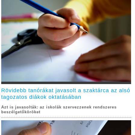
Rövidebb tanórákat javasolt a szaktárca az alsó
tagozatos diákok oktatásában
Azt is javasolták: az iskolák szervezzenek rendszeres
beszélgetőköröket