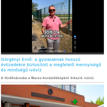
Görgényi Ernő: a gyulaiaknak hosszú
évtizedekre biztosított a megfelelő mennyiségű
és minőségű ivóvíz
A fürdővárosba a Maros-hordalékkúpból érkezik ivóvíz