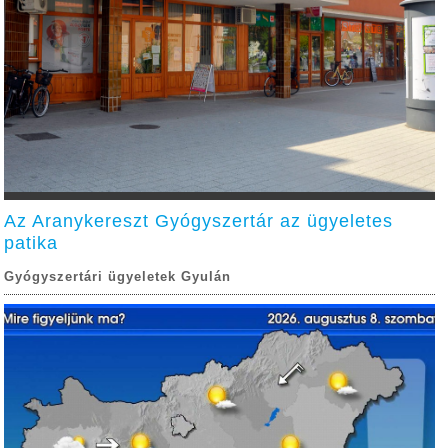
Az Aranykereszt Gyógyszertár az ügyeletes
patika
Gyógyszertári ügyeletek Gyulán