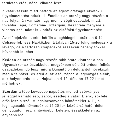
területen erős, néhol viharos lesz.
Zivatarveszély miatt hétfőre az egész országra elsőfokú
figyelmeztetést adtak ki. Emellett az ország nagy részére a
nap folyamán várható nagy mennyiségű csapadék miatt,
továbbá Fejér, Komárom-Esztergom, Veszprém megyére a
viharos szél miatt is kiadták az elsőfokú figyelmeztetést.
Az előrejelzés szerint hétfőn a leghidegebb órákban 6-14
Celsius-fok lesz Napközben általában 15-20 fokig melegszik a
levegő, de a tartósan csapadékos részeken néhány fokkal
hűvösebb is lehet.
Kedden
az ország nagy részén több órára kisüthet a nap.
Ugyanakkor az északkeleti megyékben délelőtt erősen felhős,
csapadékos idő lesz, míg a Dunántúlon délutántól növekszik
meg a felhőzet, és ered el az eső, zápor. A légmozgás élénk,
sok helyen erős lesz. Hajnalban 4-12, délután 17-22 fokot
mérhetnek.
Szerdán
a több-kevesebb napsütés mellett szórványos
jelleggel várható eső, zápor, esetleg zivatar. Élénk, sokfelé
erős lesz a szél. A legalacsonyabb hőmérséklet 4-11, a
legmagasabb hőmérséklet 14-20 fok között várható, délen,
délnyugaton lesz a hűvösebb, keleten, északkeleten az
enyhébb idő.