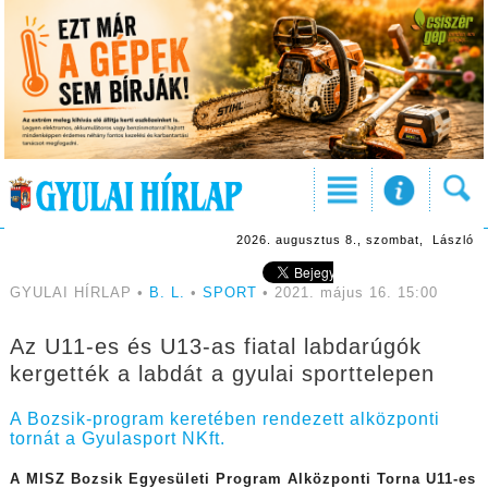
2026. augusztus 8., szombat, László
GYULAI HÍRLAP •
B. L.
•
SPORT
• 2021. május 16. 15:00
Az U11-es és U13-as fiatal labdarúgók
kergették a labdát a gyulai sporttelepen
A Bozsik-program keretében rendezett alközponti
tornát a Gyulasport NKft.
A
MlSZ Bozsik Egyesületi Program Alközponti Torna
U11-es