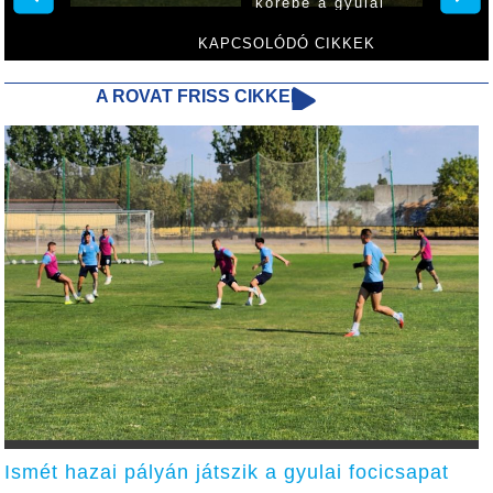
körébe a gyulai
focicsapat
KAPCSOLÓDÓ CIKKEK
A ROVAT FRISS CIKKEI
Ismét hazai pályán játszik a gyulai focicsapat