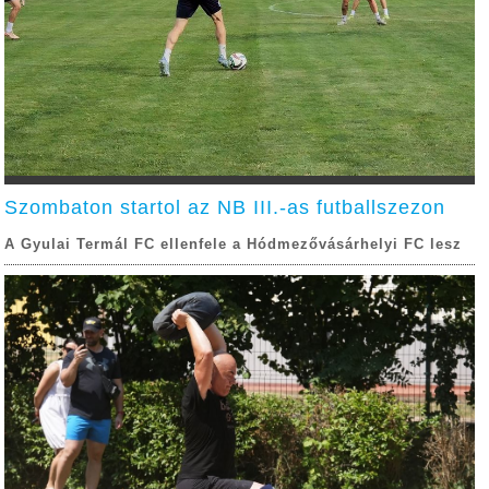
Szombaton startol az NB III.-as futballszezon
A Gyulai Termál FC ellenfele a Hódmezővásárhelyi FC lesz