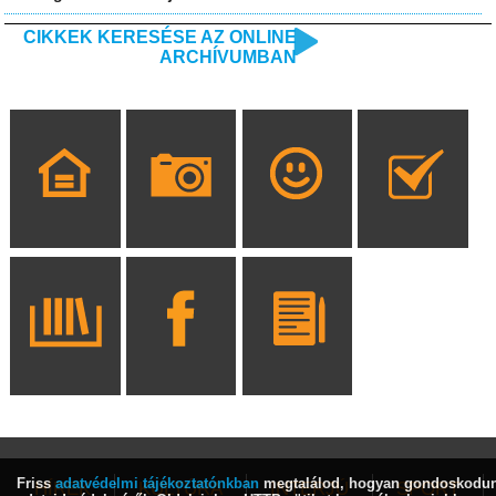
CIKKEK KERESÉSE AZ ONLINE
ARCHÍVUMBAN
Friss
adatvédelmi tájékoztatónkban
megtalálod, hogyan gondoskodu
HÍREK
KULTÚRA
INTERJÚ
SPORT