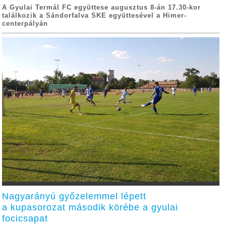
A Gyulai Termál FC együttese augusztus 8-án 17.30-kor
találkozik a Sándorfalva SKE együttesével a Himer-
centerpályán
Nagyarányú győzelemmel lépett
a kupasorozat második körébe a gyulai
focicsapat