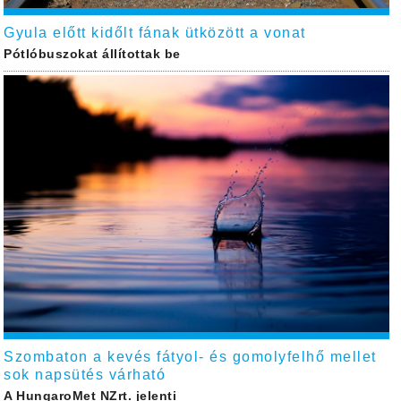
Gyula előtt kidőlt fának ütközött a vonat
Pótlóbuszokat állítottak be
Szombaton a kevés fátyol- és gomolyfelhő mellet
sok napsütés várható
A HungaroMet NZrt. jelenti