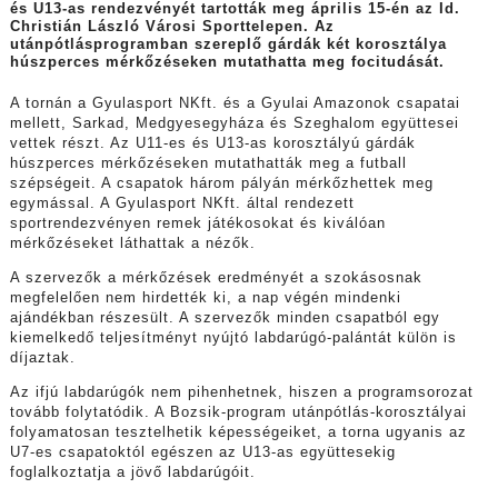
és U13-as rendezvényét tartották meg április 15-én az Id.
Christián László Városi Sporttelepen. Az
utánpótlásprogramban szereplő gárdák két korosztálya
húszperces mérkőzéseken mutathatta meg focitudását.
A tornán a Gyulasport NKft. és a Gyulai Amazonok csapatai
mellett, Sarkad, Medgyesegyháza és Szeghalom együttesei
vettek részt. Az U11-es és U13-as korosztályú gárdák
húszperces mérkőzéseken mutathatták meg a futball
szépségeit. A csapatok három pályán mérkőzhettek meg
egymással. A Gyulasport NKft. által rendezett
sportrendezvényen remek játékosokat és kiválóan
mérkőzéseket láthattak a nézők.
A szervezők a mérkőzések eredményét a szokásosnak
megfelelően nem hirdették ki, a nap végén mindenki
ajándékban részesült. A szervezők minden csapatból egy
kiemelkedő teljesítményt nyújtó labdarúgó-palántát külön is
díjaztak.
Az ifjú labdarúgók nem pihenhetnek, hiszen a programsorozat
tovább folytatódik. A Bozsik-program utánpótlás-korosztályai
folyamatosan tesztelhetik képességeiket, a torna ugyanis az
U7-es csapatoktól egészen az U13-as együttesekig
foglalkoztatja a jövő labdarúgóit.