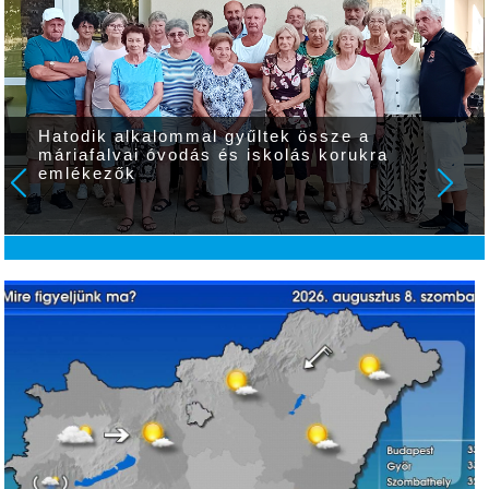
Hatodik alkalommal gyűltek össze a
máriafalvai óvodás és iskolás korukra
emlékezők