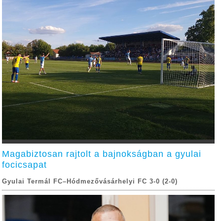
Magabiztosan rajtolt a bajnokságban a gyulai
focicsapat
Gyulai Termál FC–Hódmezővásárhelyi FC 3-0 (2-0)