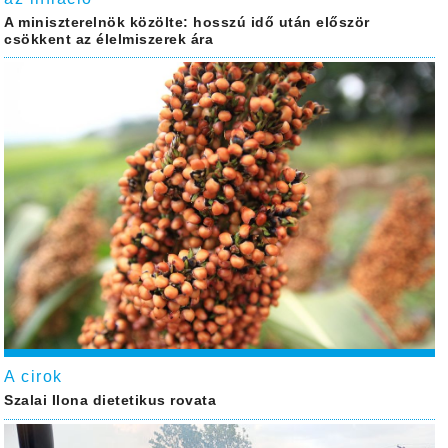
A miniszterelnök közölte: hosszú idő után először
csökkent az élelmiszerek ára
A cirok
Szalai Ilona dietetikus rovata