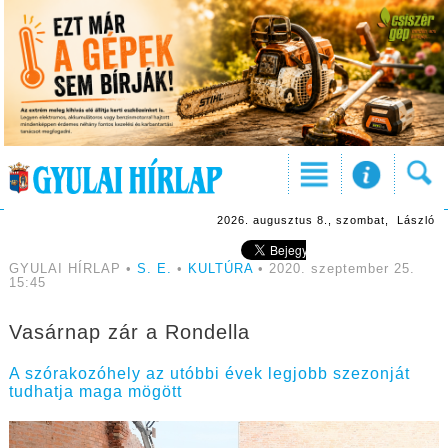
2026. augusztus 8., szombat, László
GYULAI HÍRLAP •
S. E.
•
KULTÚRA
• 2020. szeptember 25.
15:45
Vasárnap zár a Rondella
A szórakozóhely az utóbbi évek legjobb szezonját
tudhatja maga mögött