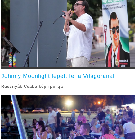
Johnny Moonlight lépett fel a Világóránál
Rusznyák Csaba képriportja