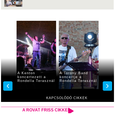
az
A Kenton
A Torony Band
A Last
koncertezett a
koncertje a
koncer
Rondella Terasznál
Rondella Terasznál
Rondel
,
s több
tervez
KAPCSOLÓDÓ CIKKEK
A ROVAT FRISS CIKKEI