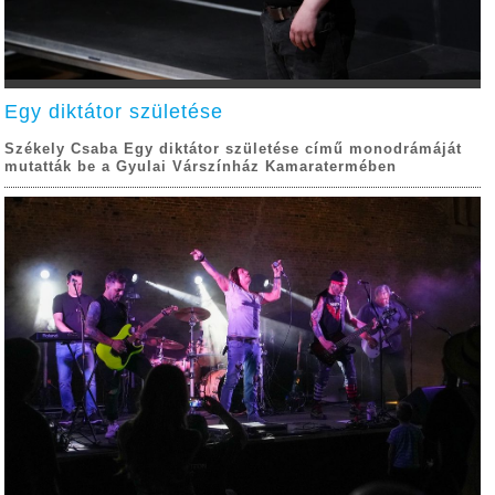
Egy diktátor születése
Székely Csaba Egy diktátor születése című monodrámáját
mutatták be a Gyulai Várszínház Kamaratermében