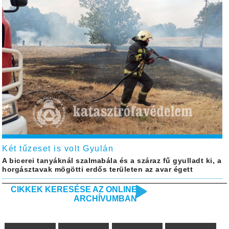
Két tűzeset is volt Gyulán
A bicerei tanyáknál szalmabála és a száraz fű gyulladt ki, a
horgásztavak mögötti erdős területen az avar égett
CIKKEK KERESÉSE AZ ONLINE
ARCHÍVUMBAN