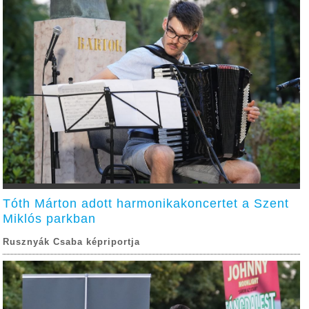
Tóth Márton adott harmonikakoncertet a Szent
Miklós parkban
Rusznyák Csaba képriportja