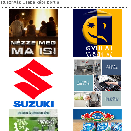
Rusznyák Csaba képriportja