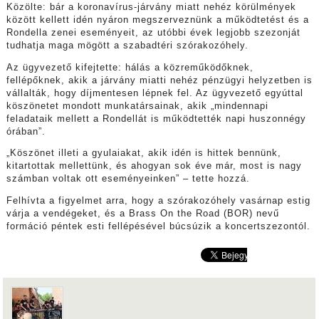
Közölte: bár a koronavírus-járvány miatt nehéz körülmények
között kellett idén nyáron megszerveznünk a működtetést és a
Rondella zenei eseményeit, az utóbbi évek legjobb szezonját
tudhatja maga mögött a szabadtéri szórakozóhely.
Az ügyvezető kifejtette: hálás a közreműködőknek,
fellépőknek, akik a járvány miatti nehéz pénzügyi helyzetben is
vállalták, hogy díjmentesen lépnek fel. Az ügyvezető egyúttal
köszönetet mondott munkatársainak, akik „mindennapi
feladataik mellett a Rondellát is működtették napi huszonnégy
órában”.
„Köszönet illeti a gyulaiakat, akik idén is hittek bennünk,
kitartottak mellettünk, és ahogyan sok éve már, most is nagy
számban voltak ott eseményeinken” – tette hozzá.
Felhívta a figyelmet arra, hogy a szórakozóhely vasárnap estig
várja a vendégeket, és a Brass On the Road (BOR) nevű
formáció péntek esti fellépésével búcsúzik a koncertszezontól.