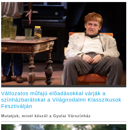
Változatos műfajú előadásokkal várják a
színházbarátokat a Világirodalmi Klasszikusok
Fesztiválján
Mutatjuk, mivel készül a Gyulai Várszínház