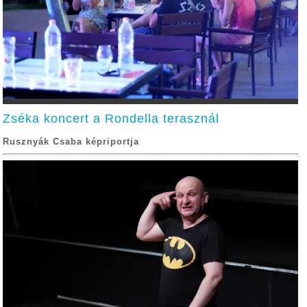
Zséka koncert a Rondella terasznál
Rusznyák Csaba képriportja