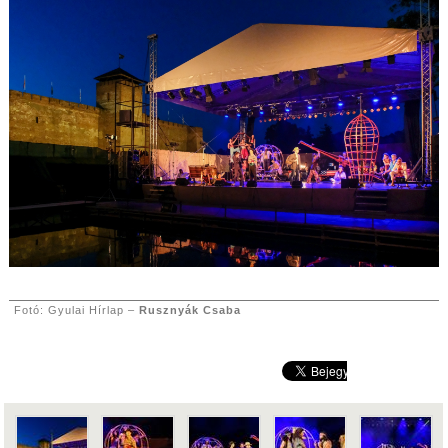
Fotó: Gyulai Hírlap –
Rusznyák Csaba