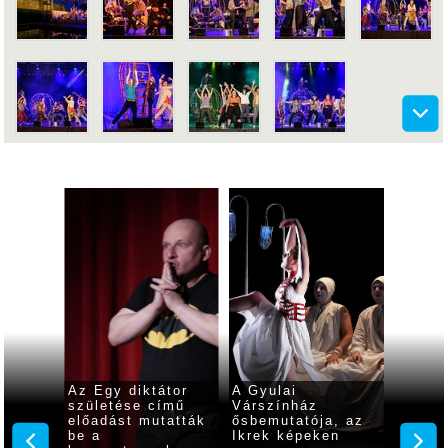
Az Egy diktátor
A Gyulai
Feszti
születése című
Várszínház
előadá
előadást mutatták
ősbemutatója, az
Erdély
be a
Ikrek képeken