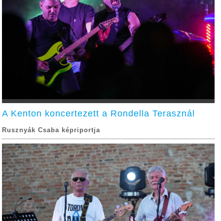
A Kenton koncertezett a Rondella Terasznál
Rusznyák Csaba képriportja