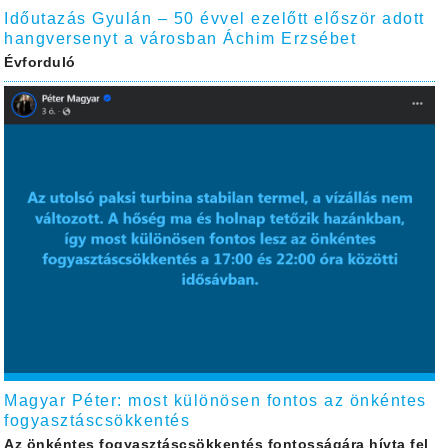
Időutazás Gyulán – 50 évvel ezelőtt először adott
hangversenyt a városban Áchim Erzsébet
Évforduló
Magyar Péter: most különösen fontos az önkéntes
fogyasztáscsökkentés
Az önkéntes fogyasztáscsökkentés fontosságára hívta fel