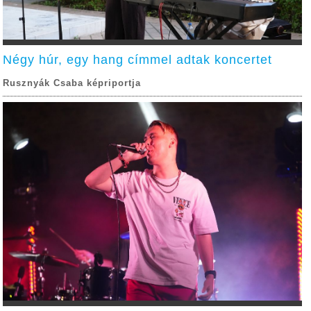
Négy húr, egy hang címmel adtak koncertet
Rusznyák Csaba képriportja