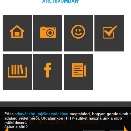
ARCHÍVUMBAN
Friss
adatvédelmi tájékoztatónkban
megtalálod, hogyan gondoskodu
HÍREK
KULTÚRA
INTERJÚ
SPORT
adataid védelméről. Oldalainkon HTTP-sütiket használunk a jobb
PUBLICISZTIKA
MAGAZIN
működésért.
Jöhet a süti?