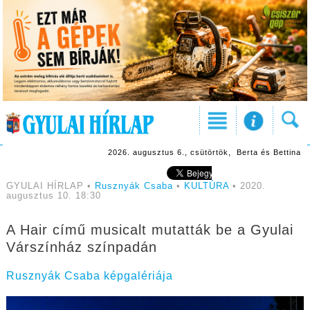
2026. augusztus 6., csütörtök, Berta és Bettina
GYULAI HÍRLAP •
Rusznyák Csaba
•
KULTÚRA
• 2020.
augusztus 10. 18:30
A Hair című musicalt mutatták be a Gyulai
Várszínház színpadán
Rusznyák Csaba képgalériája