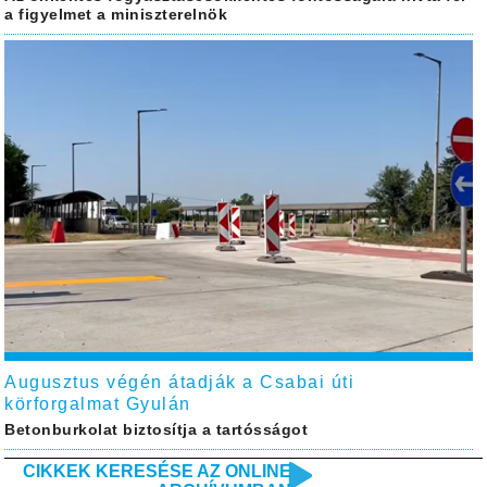
a figyelmet a miniszterelnök
Augusztus végén átadják a Csabai úti
körforgalmat Gyulán
Betonburkolat biztosítja a tartósságot
CIKKEK KERESÉSE AZ ONLINE