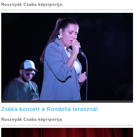
Rusznyák Csaba képriportja
Zséka koncert a Rondella terasznál
Rusznyák Csaba képriportja