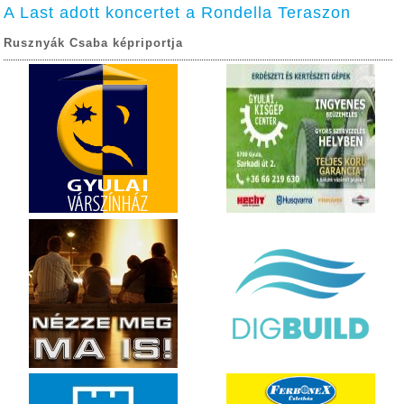
A Last adott koncertet a Rondella Teraszon
Rusznyák Csaba képriportja