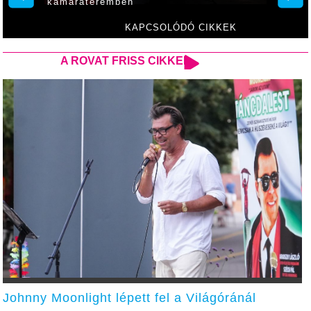
kamarateremben
KAPCSOLÓDÓ CIKKEK
A ROVAT FRISS CIKKEI
Johnny Moonlight lépett fel a Világóránál