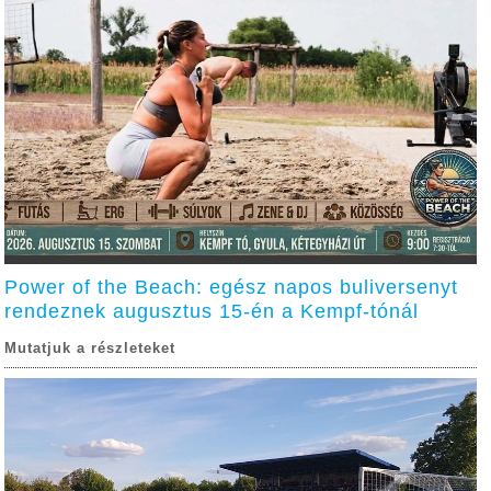
Power of the Beach: egész napos buliversenyt
rendeznek augusztus 15-én a Kempf-tónál
Mutatjuk a részleteket