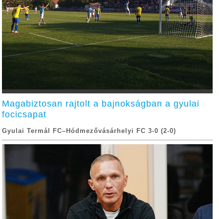
Magabiztosan rajtolt a bajnokságban a gyulai
focicsapat
Gyulai Termál FC–Hódmezővásárhelyi FC 3-0 (2-0)