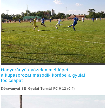
Nagyarányú győzelemmel lépett
a kupasorozat második körébe a gyulai
focicsapat
Dévaványai SE–Gyulai Termál FC 0-12 (0-4)