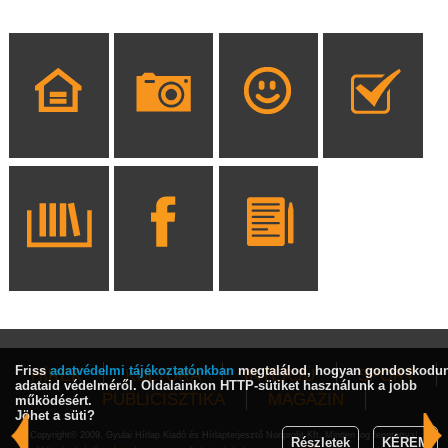
Friss
adatvédelmi tájékoztatónkban
megtalálod, hogyan gondoskodu
HÍREK
KULTÚRA
INTERJÚ
SPORT
adataid védelméről. Oldalainkon HTTP-sütiket használunk a jobb
PUBLICISZTIKA
MAGAZIN
működésért.
Jöhet a süti?
Copyright© 2009, Gyulai Hírlap Kiadó és Hírlapterjesztő Nonprofit Kft. Minden jog fenntartva!
Részletek
KÉREM