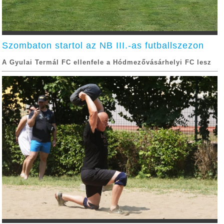
Szombaton startol az NB III.-as futballszezon
A Gyulai Termál FC ellenfele a Hódmezővásárhelyi FC lesz