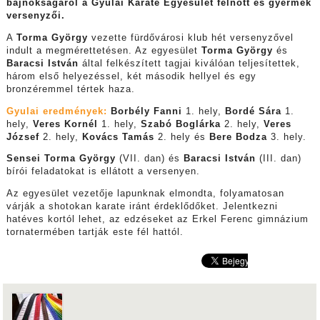
bajnokságáról a Gyulai Karate Egyesület felnőtt és gyermek
versenyzői.
A
Torma György
vezette fürdővárosi klub hét versenyzővel
indult a megmérettetésen. Az egyesület
Torma György
és
Baracsi István
által felkészített tagjai kiválóan teljesítettek,
három első helyezéssel, két második hellyel és egy
bronzéremmel tértek haza.
Gyulai eredmények:
Borbély Fanni
1. hely,
Bordé Sára
1.
hely,
Veres Kornél
1. hely,
Szabó Boglárka
2. hely,
Veres
József
2. hely,
Kovács Tamás
2. hely és
Bere Bodza
3. hely.
Sensei Torma György
(VII. dan) és
Baracsi István
(III. dan)
bírói feladatokat is ellátott a versenyen.
Az egyesület vezetője lapunknak elmondta, folyamatosan
várják a shotokan karate iránt érdeklődőket. Jelentkezni
hatéves kortól lehet, az edzéseket az Erkel Ferenc gimnázium
tornatermében tartják este fél hattól.