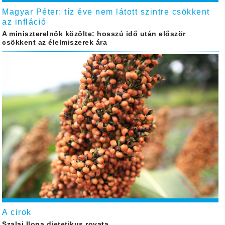
Magyar Péter: tíz éve nem látott szintre csökkent
az infláció
A miniszterelnök közölte: hosszú idő után először
csökkent az élelmiszerek ára
A cirok
Szalai Ilona dietetikus rovata