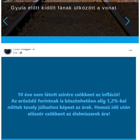
Gyula előtt kidőlt fának ütközött a vonat