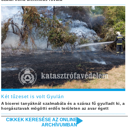
Két tűzeset is volt Gyulán
A bicerei tanyáknál szalmabála és a száraz fű gyulladt ki, a
horgásztavak mögötti erdős területen az avar égett
CIKKEK KERESÉSE AZ ONLINE
ARCHÍVUMBAN