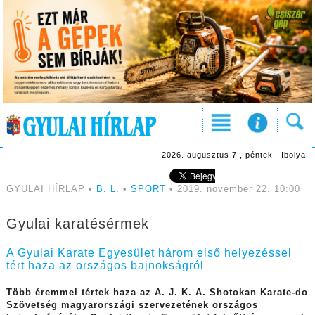
2026. augusztus 7., péntek, Ibolya
GYULAI HÍRLAP •
B. L.
•
SPORT
• 2019. november 22. 10:00
Gyulai karatésérmek
A Gyulai Karate Egyesület három első helyezéssel
tért haza az országos bajnokságról
Több éremmel tértek haza az A. J. K. A. Shotokan Karate-do
Szövetség magyarországi szervezetének országos