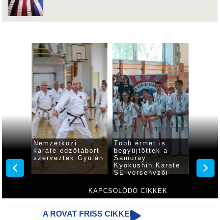
Nemzetközi
Több érmet is
Több érmet i
karate-edzőtábort
begyűjtöttek a
begyűjtöttek
szerveztek Gyulán
Samuray
gyulai karat
Kyokushin Karate
SE versenyzői
KAPCSOLÓDÓ CIKKEK
A ROVAT FRISS CIKKEI