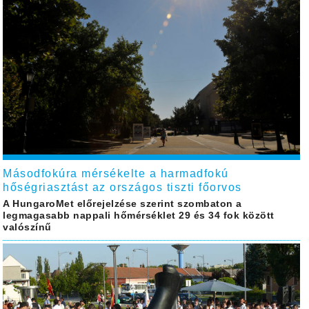
Másodfokúra mérsékelte a harmadfokú
hőségriasztást az országos tiszti főorvos
A HungaroMet előrejelzése szerint szombaton a
legmagasabb nappali hőmérséklet 29 és 34 fok között
valószínű