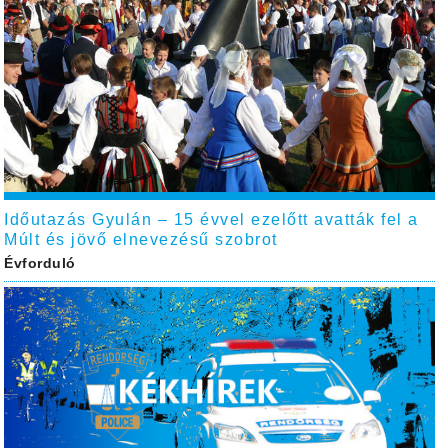
Időutazás Gyulán – 15 évvel ezelőtt avatták fel a
Múlt és jövő elnevezésű szobrot
Évforduló