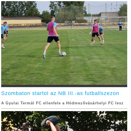
Szombaton startol az NB III.-as futballszezon
A Gyulai Termál FC ellenfele a Hódmezővásárhelyi FC lesz