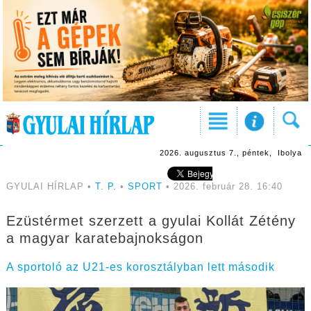
2026. augusztus 7., péntek, Ibolya
GYULAI HÍRLAP •
T. P.
•
SPORT
• 2026. február 28. 16:40
Ezüstérmet szerzett a gyulai Kollát Zétény
a magyar karatebajnokságon
A sportoló az U21-es korosztályban lett második