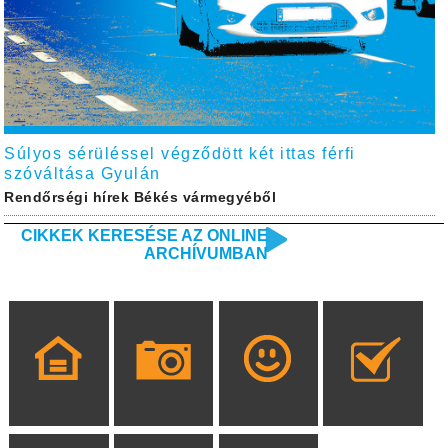
Súlyos sérüléssel végződött két ittas férfi
szóváltása Gyulán
Rendőrségi hírek Békés vármegyéből
CIKKEK KERESÉSE AZ ONLINE
ARCHÍVUMBAN