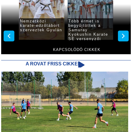
Nemzetközi
Több érmet is
Több é
karate-edzőtábort
begyűjtöttek a
begyűj
k a
szerveztek Gyulán
Samuray
gyulai
ékák
Kyokushin Karate
SE versenyzői
KAPCSOLÓDÓ CIKKEK
A ROVAT FRISS CIKKEI