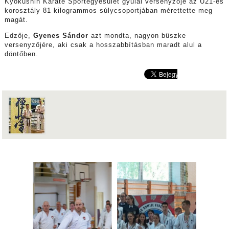
Kyokushin Karate Sportegyesület gyulai versenyzője az U21-es
korosztály 81 kilogrammos súlycsoportjában mérettette meg
magát.
Edzője,
Gyenes Sándor
azt mondta, nagyon büszke
versenyzőjére, aki csak a hosszabbításban maradt alul a
döntőben.