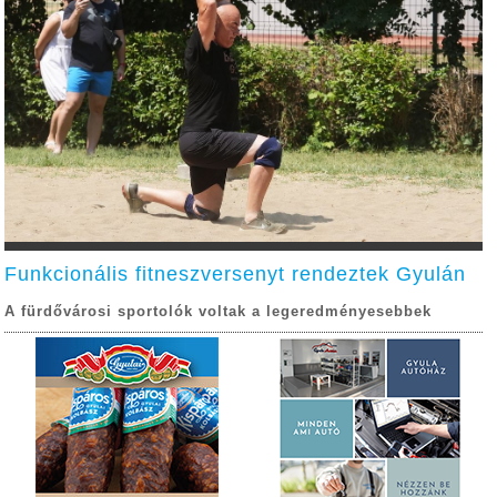
Funkcionális fitneszversenyt rendeztek Gyulán
A fürdővárosi sportolók voltak a legeredményesebbek