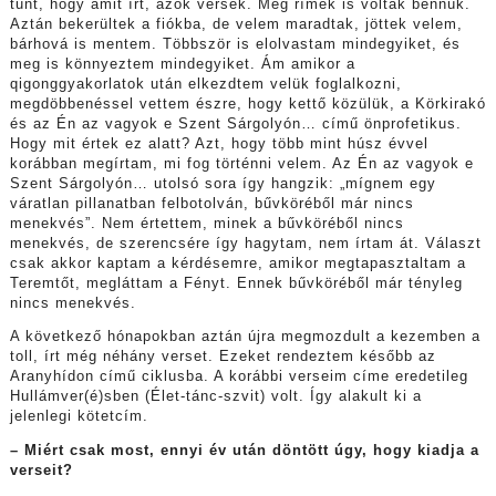
tűnt, hogy amit írt, azok versek. Még rímek is voltak bennük.
Aztán bekerültek a fiókba, de velem maradtak, jöttek velem,
bárhová is mentem. Többször is elolvastam mindegyiket, és
meg is könnyeztem mindegyiket. Ám amikor a
qigonggyakorlatok után elkezdtem velük foglalkozni,
megdöbbenéssel vettem észre, hogy kettő közülük, a Körkirakó
és az Én az vagyok e Szent Sárgolyón… című önprofetikus.
Hogy mit értek ez alatt? Azt, hogy több mint húsz évvel
korábban megírtam, mi fog történni velem. Az Én az vagyok e
Szent Sárgolyón… utolsó sora így hangzik: „mígnem egy
váratlan pillanatban felbotolván, bűvköréből már nincs
menekvés”. Nem értettem, minek a bűvköréből nincs
menekvés, de szerencsére így hagytam, nem írtam át. Választ
csak akkor kaptam a kérdésemre, amikor megtapasztaltam a
Teremtőt, megláttam a Fényt. Ennek bűvköréből már tényleg
nincs menekvés.
A következő hónapokban aztán újra megmozdult a kezemben a
toll, írt még néhány verset. Ezeket rendeztem később az
Aranyhídon című ciklusba. A korábbi verseim címe eredetileg
Hullámver(é)sben (Élet-tánc-szvit) volt. Így alakult ki a
jelenlegi kötetcím.
– Miért csak most, ennyi év után döntött úgy, hogy kiadja a
verseit?