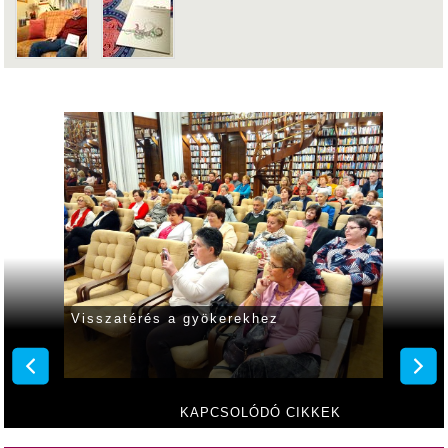
Visszatérés a gyökerekhez
Vissz
KAPCSOLÓDÓ CIKKEK