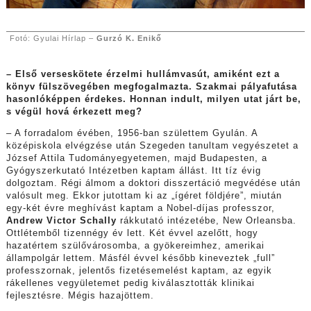
Fotó: Gyulai Hírlap –
Gurzó K. Enikő
– Első verseskötete érzelmi hullámvasút, amiként ezt a
könyv fülszövegében megfogalmazta. Szakmai pályafutása
hasonlóképpen érdekes. Honnan indult, milyen utat járt be,
s végül hová érkezett meg?
– A forradalom évében, 1956-ban születtem Gyulán. A
középiskola elvégzése után Szegeden tanultam vegyészetet a
József Attila Tudományegyetemen, majd Budapesten, a
Gyógyszerkutató Intézetben kaptam állást. Itt tíz évig
dolgoztam. Régi álmom a doktori disszertáció megvédése után
valósult meg. Ekkor jutottam ki az „ígéret földjére”, miután
egy-két évre meghívást kaptam a Nobel-díjas professzor,
Andrew Victor Schally
rákkutató intézetébe, New Orleansba.
Ottlétemből tizennégy év lett. Két évvel azelőtt, hogy
hazatértem szülővárosomba, a gyökereimhez, amerikai
állampolgár lettem. Másfél évvel később kineveztek „full”
professzornak, jelentős fizetésemelést kaptam, az egyik
rákellenes vegyületemet pedig kiválasztották klinikai
fejlesztésre. Mégis hazajöttem.