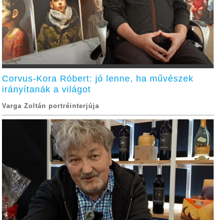
Corvus-Kora Róbert: jó lenne, ha művészek
irányítanák a világot
Varga Zoltán portréinterjúja