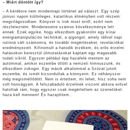
– Miért döntött így?
– A kérdésre nem mindennapi történet ad választ. Egy szép
júniusi napon különleges, katartikus élményben volt részem:
megvilágosodtam. Könyvet is írok most erről, ezért nem
részletezném. Mindenesetre számos következménye lett
ennek. Ezek egyike, hogy elkezdtem gyakorolni egy kínai
energiamanipulációs technikát, a qigongot, amely idővel napi
rutinná vált számomra, és további megértéseket, revelációkat
eredményezett. Kifinomult a hatodik érzékem, és erős érzelmi
hatásokon keresztül útmutatásokat kaptam egy magasabb
tudati síkról. Egyszer például épp hazafelé mentem az
autómmal, amikor eszembe ötlött a nemzeti himnuszunk, és
elkezdtem zokogni. Egy másik alkalommal a Szózat jutott
eszembe, és ismét kicsordultak a könnyeim. Ez néhányszor
még megismétlődött. Nem is értettem, mi lehet, hisz soha nem
volt honvágyam. A felszabaduló érzelmek viszont akkora erővel
hatottak rám, hogy egyszer csak megértettem az üzenetüket:
haza kell mennem! És hazajöttem…