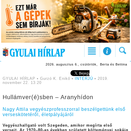
2026. augusztus 6., csütörtök, Berta és Bettina
GYULAI HÍRLAP • Gurzó K. Enikő •
INTERJÚ
• 2019.
november 22. 13:20
Hullámver(é)sben – Aranyhídon
Nagy Attila vegyészprofesszorral beszélgettünk első
verseskötetéről, életpályájáról
Vegyészhallgató volt Szegeden, amikor megírta első
verseit. Az 1970–80-as években született költeményei sokáig