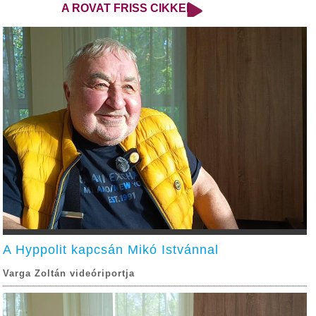
A ROVAT FRISS CIKKEI
A Hyppolit kapcsán Mikó Istvánnal
Varga Zoltán videóriportja