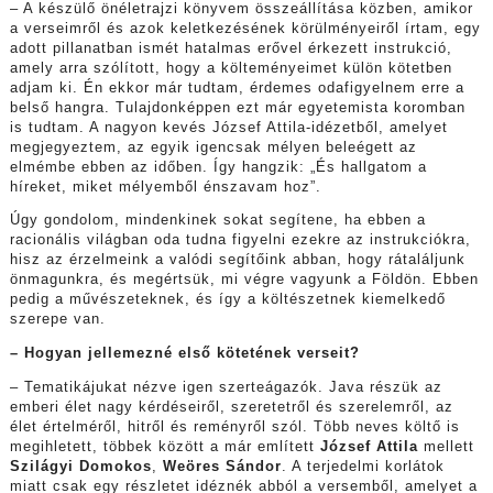
– A készülő önéletrajzi könyvem összeállítása közben, amikor
a verseimről és azok keletkezésének körülményeiről írtam, egy
adott pillanatban ismét hatalmas erővel érkezett instrukció,
amely arra szólított, hogy a költeményeimet külön kötetben
adjam ki. Én ekkor már tudtam, érdemes odafigyelnem erre a
belső hangra. Tulajdonképpen ezt már egyetemista koromban
is tudtam. A nagyon kevés József Attila-idézetből, amelyet
megjegyeztem, az egyik igencsak mélyen beleégett az
elmémbe ebben az időben. Így hangzik: „És hallgatom a
híreket, miket mélyemből énszavam hoz”.
Úgy gondolom, mindenkinek sokat segítene, ha ebben a
racionális világban oda tudna figyelni ezekre az instrukciókra,
hisz az érzelmeink a valódi segítőink abban, hogy rátaláljunk
önmagunkra, és megértsük, mi végre vagyunk a Földön. Ebben
pedig a művészeteknek, és így a költészetnek kiemelkedő
szerepe van.
– Hogyan jellemezné első kötetének verseit?
– Tematikájukat nézve igen szerteágazók. Java részük az
emberi élet nagy kérdéseiről, szeretetről és szerelemről, az
élet értelméről, hitről és reményről szól. Több neves költő is
megihletett, többek között a már említett
József Attila
mellett
Szilágyi Domokos
,
Weöres Sándor
. A terjedelmi korlátok
miatt csak egy részletet idéznék abból a versemből, amelyet a