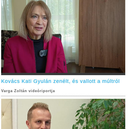
Kovács Kati Gyulán zenélt, és vallott a múltról
Varga Zoltán videóriportja