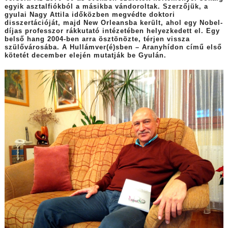
egyik asztalfiókból a másikba vándoroltak. Szerzőjük, a
gyulai Nagy Attila időközben megvédte doktori
disszertációját, majd New Orleansba került, ahol egy Nobel-
díjas professzor rákkutató intézetében helyezkedett el. Egy
belső hang 2004-ben arra ösztönözte, térjen vissza
szülővárosába. A Hullámver(é)sben – Aranyhídon című első
kötetét december elején mutatják be Gyulán.