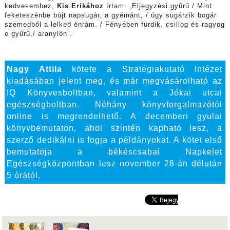
kedvesemhez,
Kis Erikához
írtam: „Eljegyzési gyűrű / Mint
feketeszénbe bújt napsugár, a gyémánt, / úgy sugárzik bogár
szemedből a lelked énrám. / Fényében fürdik, csillog és ragyog
e gyűrű,/ aranylón”.
Nagy Attila
kötete a Stratégiakutató Intézet
kiadásában jelent meg, és már megvásárolható az
IQ Könyvesboltban, valamint a Jókai utcai
egészségboltban. Néhány könyvforgalmazótól
online is megrendelhető. A decemberi gyulai
könyvbemutatón, ahol szintén kapható lesz, a
szerző dedikálni is fogja a példányokat. A kötet első
bemutatója a békéscsabai Napkelet
Egészségközpontban lesz november 28-án délután
5 órától.