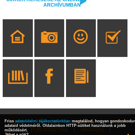
ARCHÍVUMBAN
Friss
adatvédelmi tájékoztatónkban
megtalálod, hogyan gondoskodu
HÍREK
KULTÚRA
INTERJÚ
SPORT
adataid védelméről. Oldalainkon HTTP-sütiket használunk a jobb
PUBLICISZTIKA
MAGAZIN
működésért.
Jöhet a süti?