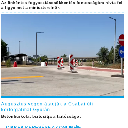
Az önkéntes fogyasztáscsökkentés fontosságára hívta fel
a figyelmet a miniszterelnök
Augusztus végén átadják a Csabai úti
körforgalmat Gyulán
Betonburkolat biztosítja a tartósságot
CIKKEK KERESÉSE AZ ONLINE