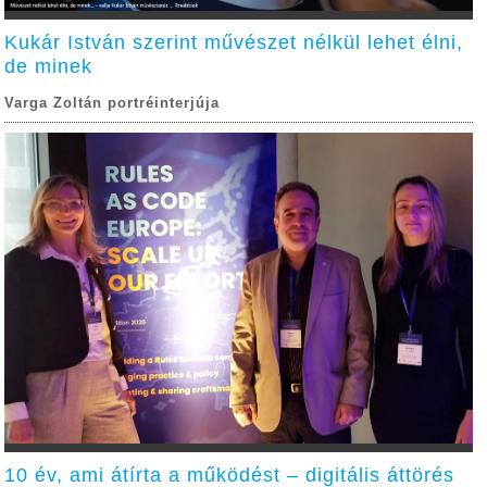
Kukár István szerint művészet nélkül lehet élni,
de minek
Varga Zoltán portréinterjúja
10 év, ami átírta a működést – digitális áttörés