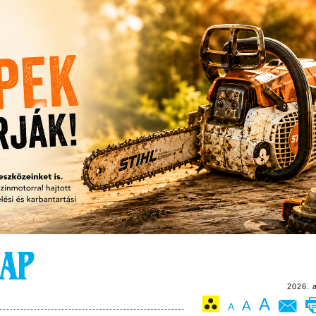
2026. 
A
A
A