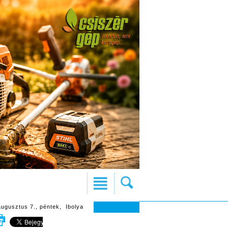
augusztus 7., péntek, Ibolya