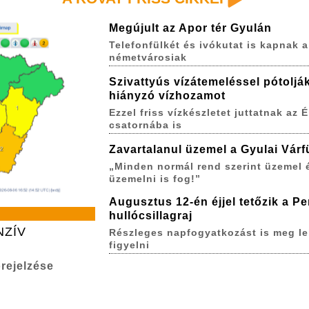
Megújult az Apor tér Gyulán
Telefonfülkét és ivókutat is kapnak a
németvárosiak
Szivattyús vízátemeléssel pótoljá
hiányzó vízhozamot
Ezzel friss vízkészletet juttatnak az É
csatornába is
Zavartalanul üzemel a Gyulai Várf
„Minden normál rend szerint üzemel 
üzemelni is fog!”
Augusztus 12-én éjjel tetőzik a P
hullócsillagraj
NZÍV
Részleges napfogyatkozást is meg le
figyelni
rejelzése