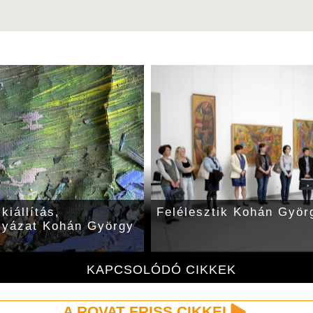
kiállítás,
Felélesztik Kohán Györ
ályázat Kohán György
KAPCSOLÓDÓ CIKKEK
A ROVAT FRISS CIKKEI