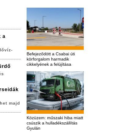
k a
lővíz-
Befejeződött a Csabai úti
körforgalom harmadik
cikkelyének a felújítása
ürdő
és
erseidák
het majd
Közüzem: műszaki hiba miatt
csúszik a hulladékszállítás
Gyulán