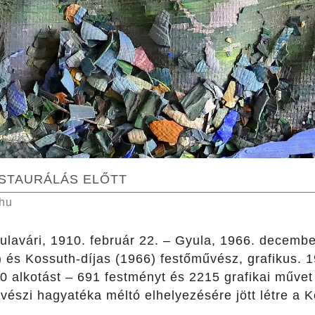
ESTAURÁLÁS ELŐTT
.hu
lavári, 1910. február 22. – Gyula, 1966. decemb
) és Kossuth-díjas (1966) festőművész, grafikus. 
00 alkotást – 691 festményt és 2215 grafikai műve
észi hagyatéka méltó elhelyezésére jött létre a 