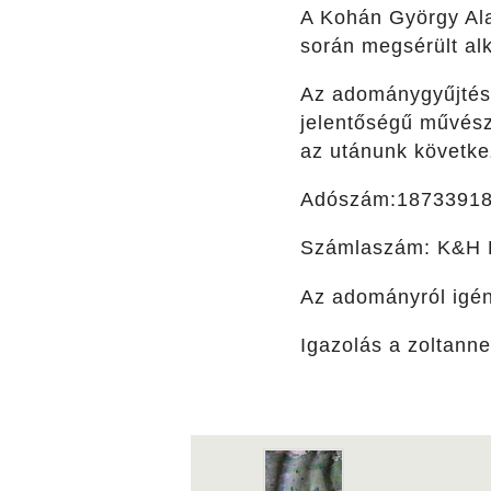
A Kohán György Ala
során megsérült al
Az adománygyűjtés 
jelentőségű művészé
az utánunk követke
Adószám:18733918
Számlaszám: K&H 
Az adományról igény
Igazolás a zoltann