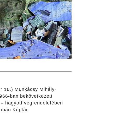
er 16.) Munkácsy Mihály-
1966-ban bekövetkezett
t – hagyott végrendeletében
Kohán Képtár.