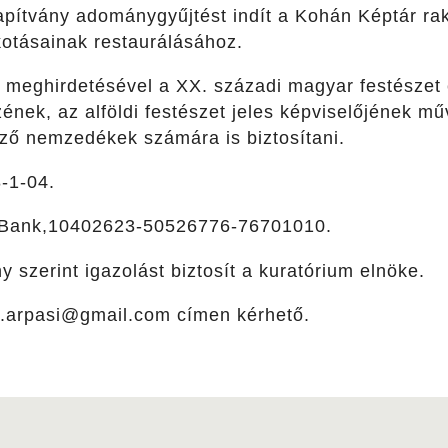
pítvány adománygyűjtést indít a Kohán Képtár rak
kotásainak restaurálásához.
meghirdetésével a XX. századi magyar festészet 
nek, az alföldi festészet jeles képviselőjének mű
ző nemzedékek számára is biztosítani.
-1-04.
Bank,10402623-50526776-76701010.
 szerint igazolást biztosít a kuratórium elnöke.
e.arpasi@gmail.com címen kérhető.