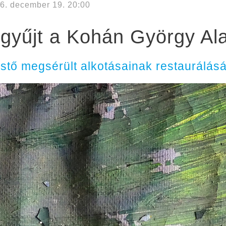
6. december 19. 20:00
yűjt a Kohán György Ala
estő megsérült alkotásainak restaurálásá