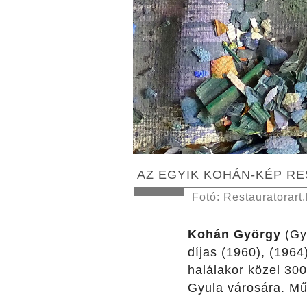
AZ EGYIK KOHÁN-KÉP R
Fotó: Restauratorart
Kohán György
(Gyu
díjas (1960), (1964
halálakor közel 30
Gyula városára. Műv