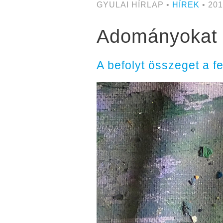
GYULAI HÍRLAP •
HÍREK
• 201
Adományokat g
A befolyt összeget a f