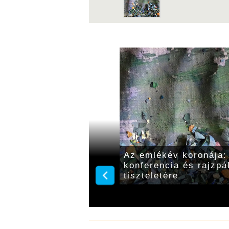
ököse egy egész város
Az emlékév koronája: 
konferencia és rajzp
tiszteletére