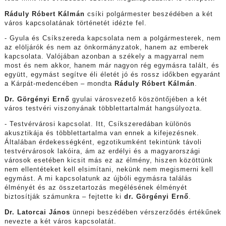
Ráduly Róbert Kálmán
csíki polgármester beszédében a két
város kapcsolatának történetét idézte fel.
- Gyula és Csíkszereda kapcsolata nem a polgármesterek, nem
az elöljárók és nem az önkormányzatok, hanem az emberek
kapcsolata. Valójában azonban a székely a magyarral nem
most és nem akkor, hanem már nagyon rég egymásra talált, és
együtt, egymást segítve éli életét jó és rossz időkben egyaránt
a Kárpát-medencében – mondta
Ráduly Róbert Kálmán
.
Dr. Görgényi Ernő
gyulai városvezető köszöntőjében a két
város testvéri viszonyának többlettartalmát hangsúlyozta.
- Testvérvárosi kapcsolat. Itt, Csíkszeredában különös
akusztikája és többlettartalma van ennek a kifejezésnek.
Általában érdekességként, egzotikumként tekintünk távoli
testvérvárosok lakóira, ám az erdélyi és a magyarországi
városok esetében kicsit más ez az élmény, hiszen közöttünk
nem ellentéteket kell elsimítani, nekünk nem megismerni kell
egymást. A mi kapcsolatunk az újbóli egymásra találás
élményét és az összetartozás megélésének élményét
biztosítják számunkra – fejtette ki
dr. Görgényi Ernő
.
Dr. Latorcai János
ünnepi beszédében vérszerződés értékűnek
nevezte a két város kapcsolatát.