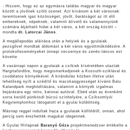
- Hiszem, hogy ez az egymásra találás magyar és magyar
között a jövőnek szóló üzenet. Azt kívánom a két városnak:
teremtsenek igaz közösséget, jövőt, barátságot az itt élő
embereknek, népeknek, valamint átívelő és valamennyiünk
számára átjárható hidat a két város, a két ország között –
mondta
dr. Latorcai János
.
A megállapodás aláírása után a helyiek és a gyulaiak
pezsgővel mondtak áldomást a két város együttműködésére. A
protokolleseményeket ünnepi vecsernye és zenés-táncos est
követte.
A vasárnapi napon a gyulaiak a csíkiek kíséretében utaztak
Hargitafürdőre, hogy megismerkedjenek a Kossuth-sziklával és
csodálatos környékével. A kirándulás közben illetve után
lehetőség nyílt a szédítő és macskaügyességet kívánó Balu
Kalandpark meghódítására, valamint a környék izgalmas
bejárására egy retro, katonai autóval. Ebéd után az évenként
sorra kerülő pünkösdi búcsú színhelyére, a Csíksomlyói
Kegytemplomhoz látogatott el a gyulai küldöttség.
Másnap reggel indultak haza a gyulaiak külföldről, onnan, ahol
percig sem érezhették magukat idegennek.
A Gyulai Hírlapnak
Baranyó Géza
projektmenedzser értékelte a