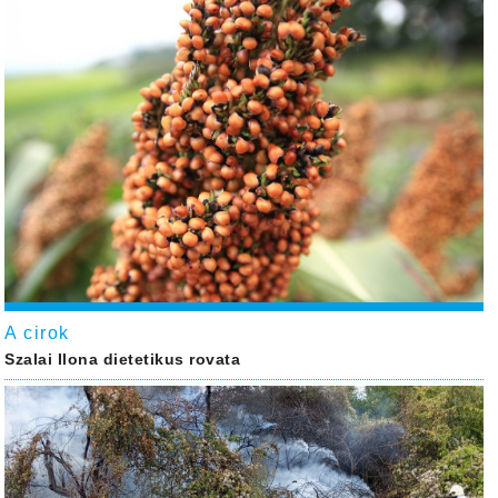
A cirok
Szalai Ilona dietetikus rovata