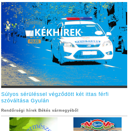
Súlyos sérüléssel végződött két ittas férfi
szóváltása Gyulán
Rendőrségi hírek Békés vármegyéből