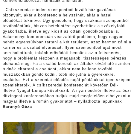
konferenciasorozat harmadik állomását.
- Csíkszereda minden szempontból kiváló házigazdának
bizonyult, akár a konferencia helyszínét, akár a hazai
előadókat tekintve. Úgy gondolom, hogy szakmai szempontból
továbbléptünk, hiszen betekintést nyerhettünk a székelyföldi
gyakorlatba, illetve egy kicsit az ottani gondolkodásba is.
Valamennyi konferencián visszatérő probléma, hogy nagyon
nehéz egyensúlyban tartani a két területet, azaz harmonizálni a
karrier és a család elvárásait. Ilyen szempontból újat most
sem hallottunk, inkább erősödött bennünk az a felismerés,
hogy a problémát részben a magasabb, tisztességes bérezés
oldhatná meg. Ha a család keresői az általuk elvárható szinten
tudnák eltartani a családot, akkor nem kellene további
műszakokban gondolkodni, több idő jutna a gyerekekre,
családra. Ezt a szeredai előadók saját példájukkal igen szépen
szemléltették. A csíkszeredai konferenciát követően Dél-
illetve Nyugat-Európa következik. A nyári budriói illetve az őszi
ditzingeni konferenciákon tudjuk majd megfelelően elhelyezni a
magyar illetve a román gyakorlatot – nyilatkozta lapunknak
Baranyó Géza
.