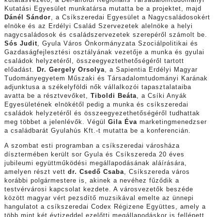
kutatásvezető, a Dél-alföldi Regionális Társadalomtudományi
Kutatási Egyesület munkatársa mutatta be a projektet, majd
Dánél Sándor
, a Csíkszeredai Egyesület a Nagycsaládosokért
elnöke és az Erdélyi Család Szervezetek alelnöke a helyi
nagycsaládosok és családszervezetek szerepéről számolt be.
Sós Judit
, Gyula Város Önkormányzata Szociálpolitikai és
Gazdaságfejlesztési osztályának vezetője a munka és gyulai
családok helyzetéről, összeegyeztethetőségéről tartott
előadást.
Dr. Gergely Orsolya
, a Sapientia Erdélyi Magyar
Tudományegyetem Műszaki és Társadalomtudományi Karának
adjunktusa a székelyföldi nők vállalkozói tapasztalataiba
avatta be a résztvevőket,
Tiboldi Beáta
, a Csíki Anyák
Egyesületének elnökétől pedig a munka és csíkszeredai
családok helyzetéről és összeegyezethetőségéről tudhattak
meg többet a jelenlévők. Végül
Gila Éva
marketingmenedzser
a családbarát Gyulahús Kft.-t mutatta be a konferencián.
A szombat esti programban a csíkszeredai városháza
dísztermében került sor Gyula és Csíkszereda 20 éves
jubileumi együttműködési megállapodásának aláírására,
amelyen részt vett
dr. Csedő Csaba
, Csíkszereda város
korábbi polgármestere is, akinek a nevéhez fűződik a
testvérvárosi kapcsolat kezdete. A városvezetők beszéde
között magyar vért pezsdítő muzsikával emelte az ünnepi
hangulatot a csíkszeredai Codex Régizene Együttes, amely a
több mint két évtizeddel ezelőtti megállapodáskor is fellépett.