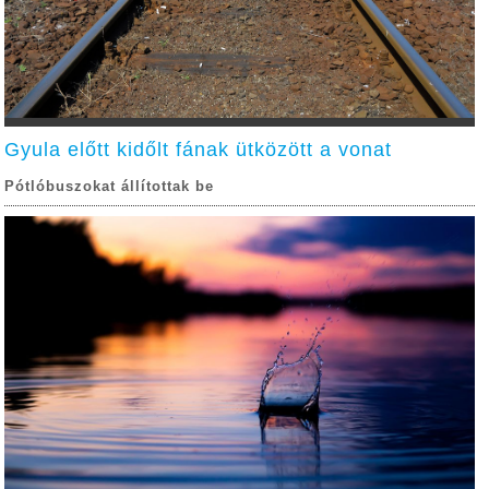
Gyula előtt kidőlt fának ütközött a vonat
Pótlóbuszokat állítottak be