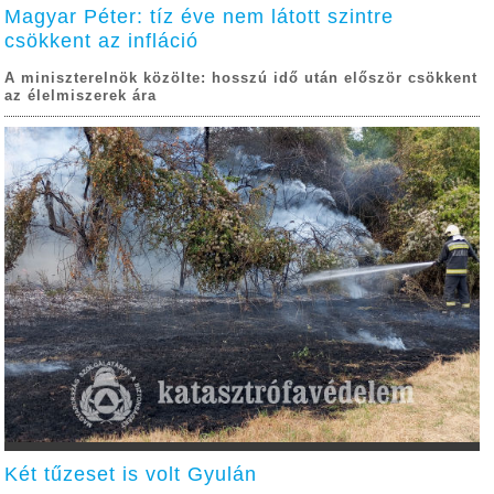
Magyar Péter: tíz éve nem látott szintre
csökkent az infláció
A miniszterelnök közölte: hosszú idő után először csökkent
az élelmiszerek ára
Két tűzeset is volt Gyulán