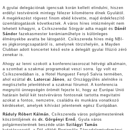
A gyulai delegációnak igencsak korán kellett elindulni, hiszen
erdélyi testvéreink mintegy félezer kilométerre élnek Gyulától.
A megérkezést rögvest finom ebéd követte, majd érdekfeszítő
üzemlátogatások következtek. A város híres intézményét nem
lehetett kihagyni, a Csíkszeredai Sörgyár adta magát és
Dánél
Sándor
fazekasmester kerámiaműhelye is különleges
élményekbe avatta be látogatóit. Csíkszereda híres még NBI-
es jégkorongcsapatáról is, amelynek törzshelyén, a Mayden
Clubban adott koncertet késő este a delegált gyulai Illúzió zéró
zenekar is.
Ahogy az lenni szokott a konferenciasorozat hétvégi alkalmain,
a szombat a szakmai programokat veszi sorra. Így volt ez
Csíkszeredában is, a Hotel Hunguest Fenyő Salvia termében,
ahol ezúttal
dr. Latorcai János
, az Országgyűlés alelnöke is
megtisztelte jelenlétével a szakmai fórumot. A konferencia
megnyitó ünnepségén örömét fejezte ki, hogy az Európai Unió
határain belül két testvérváros fontosnak tartotta megvitatni
azokat a fontos, nemzetre, családra és munkára vonatkozó
kérdéseket, amelyek kihívást jelentenek egész Európában.
Ráduly Róbert Kálmán
, Csíkszereda város polgármesterének
köszöntőjének és
dr. Görgényi Ernő
, Gyula város
polgármesterének beszéde után
Szilágyi Tamás