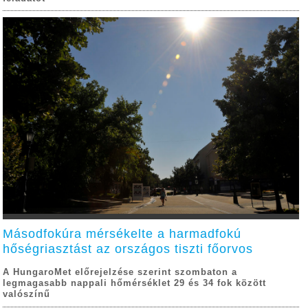
Másodfokúra mérsékelte a harmadfokú
hőségriasztást az országos tiszti főorvos
A HungaroMet előrejelzése szerint szombaton a
legmagasabb nappali hőmérséklet 29 és 34 fok között
valószínű