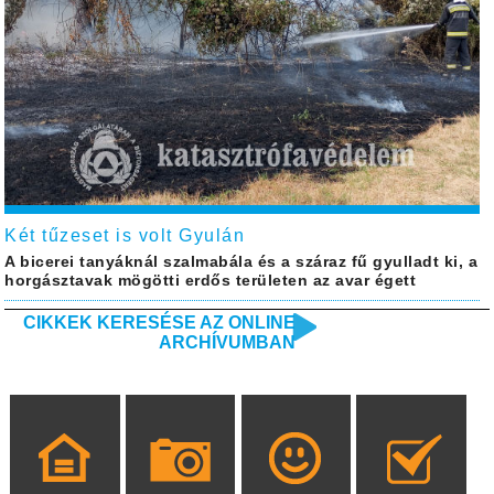
Két tűzeset is volt Gyulán
A bicerei tanyáknál szalmabála és a száraz fű gyulladt ki, a
horgásztavak mögötti erdős területen az avar égett
CIKKEK KERESÉSE AZ ONLINE
ARCHÍVUMBAN