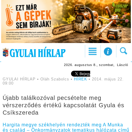
2026. augusztus 8., szombat, László
GYULAI HÍRLAP • Oláh Szabolcs •
HÍREK
• 2014. május 22.
09:00
Újabb találkozóval pecsételte meg
vérszerződés értékű kapcsolatát Gyula és
Csíkszereda
Hargita megye székhelyén rendezték meg A Munka
és család – Önkormányzatok tematikus hálózata című