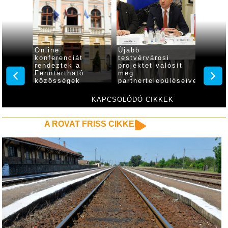
Online
Újabb
Diákko
sságról
konferenciát
testvérvárosi
tartot
nline
rendeztek a
projektet valósít
Fenntartható
meg
közösségek
partnertelepüléseivel
projekt keretében
Gyula
KAPCSOLÓDÓ CIKKEK
A ROVAT FRISS CIKKEI