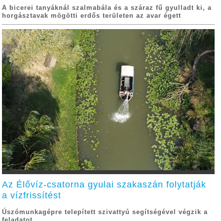
A bicerei tanyáknál szalmabála és a száraz fű gyulladt ki, a
horgásztavak mögötti erdős területen az avar égett
Az Élővíz-csatorna gyulai szakaszán folytatják
a vízfrissítést
Úszómunkagépre telepített szivattyú segítségével végzik a
feladatot