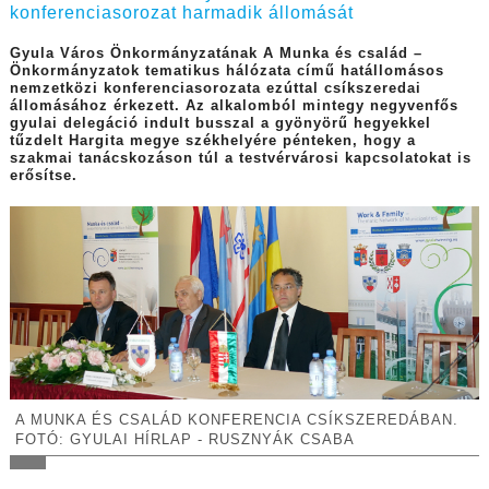
konferenciasorozat harmadik állomását
Gyula Város Önkormányzatának A Munka és család –
Önkormányzatok tematikus hálózata című hatállomásos
nemzetközi konferenciasorozata ezúttal csíkszeredai
állomásához érkezett. Az alkalomból mintegy negyvenfős
gyulai delegáció indult busszal a gyönyörű hegyekkel
tűzdelt Hargita megye székhelyére pénteken, hogy a
szakmai tanácskozáson túl a testvérvárosi kapcsolatokat is
erősítse.
A MUNKA ÉS CSALÁD KONFERENCIA CSÍKSZEREDÁBAN.
FOTÓ: GYULAI HÍRLAP - RUSZNYÁK CSABA