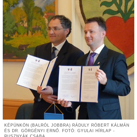
KÉPÜNKÖN (BALRÓL JOBBRA) RÁDULY RÓBERT KÁLMÁN
ÉS DR. GÖRGÉNYI ERNŐ. FOTÓ: GYULAI HÍRLAP -
RUSZNYÁK CSABA