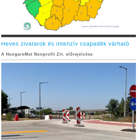
Heves zivatarok és intenzív csapadék várható
A HungaroMet Nonprofit Zrt. előrejelzése