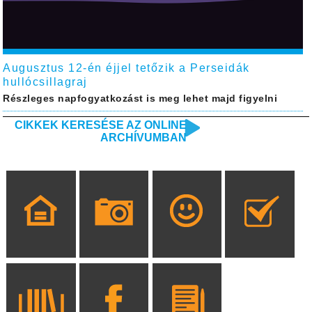
Augusztus 12-én éjjel tetőzik a Perseidák
hullócsillagraj
Részleges napfogyatkozást is meg lehet majd figyelni
CIKKEK KERESÉSE AZ ONLINE
ARCHÍVUMBAN