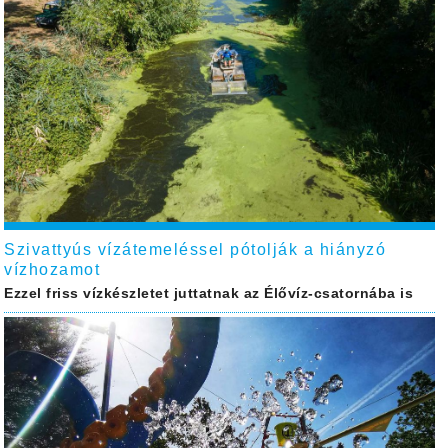
Szivattyús vízátemeléssel pótolják a hiányzó
vízhozamot
Ezzel friss vízkészletet juttatnak az Élővíz-csatornába is