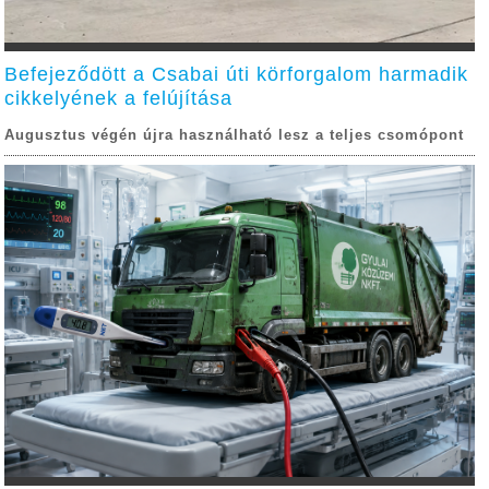
Befejeződött a Csabai úti körforgalom harmadik
cikkelyének a felújítása
Augusztus végén újra használható lesz a teljes csomópont