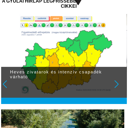
A GYULAI HÍRLAP LEGFRISSEBB
CIKKEI
Heves zivatarok és intenzív csapadék
várható