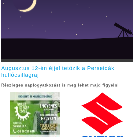
Augusztus 12-én éjjel tetőzik a Perseidák
hullócsillagraj
Részleges napfogyatkozást is meg lehet majd figyelni