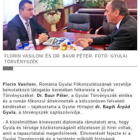
FLORIN VASILONI ÉS DR. BAUR PÉTER. FOTÓ: GYULAI
TÖRVÉNYSZÉK
Florin Vasiloni
, Románia Gyulai Főkonzulátusának vezetője
bemutatkozó látogatás keretében felkereste a Gyulai
Törvényszéket.
Dr. Baur Péter
, a Gyulai Törvényszék elnöke
és a román főkonzul áttekintették a kölcsönösen felvetett
kérdéseket – tájékoztatta a Gyulai Hírlapot
dr. Bagdi Árpád
Gyula
, a törvényszék sajtószóvivője.
- A közelmúltban kinevezett diplomata rámutatott arra, hogy
Gyula és térsége közbiztonságáról előzetesen jó hírei voltak,
amit a tapasztalatai megerősítenek. Elismerését fejezte ki a
Gyulai Törvényszék és a területén működő bíróságok