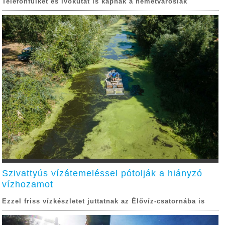
Telefonfülkét és ivókutat is kapnak a németvárosiak
Szivattyús vízátemeléssel pótolják a hiányzó
vízhozamot
Ezzel friss vízkészletet juttatnak az Élővíz-csatornába is