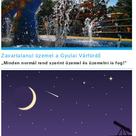
Zavartalanul üzemel a Gyulai Várfürdő
„Minden normál rend szerint üzemel és üzemelni is fog!”