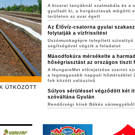
A bicerei tanyáknál szalmabála és a s
gyulladt ki, a horgásztavak mögötti 
területen az avar égett
Az Élővíz-csatorna gyulai szakas
folytatják a vízfrissítést
Úszómunkagépre telepített szivattyú
segítségével végzik a feladatot
Másodfokúra mérsékelte a harma
hőségriasztást az országos tiszti
A HungaroMet előrejelzése szerint s
a legmagasabb nappali hőmérséklet 
fok között valószínű
AK ÜTKÖZÖTT
Súlyos sérüléssel végződött két itt
szóváltása Gyulán
Rendőrségi hírek Békés vármegyéből