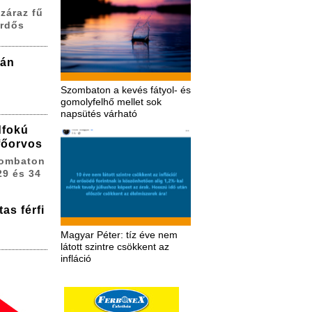
záraz fű
erdős
zán
Szombaton a kevés fátyol- és
gomolyfelhő mellet sok
napsütés várható
dfokú
 főorvos
zombaton
29 és 34
as férfi
Magyar Péter: tíz éve nem
látott szintre csökkent az
infláció