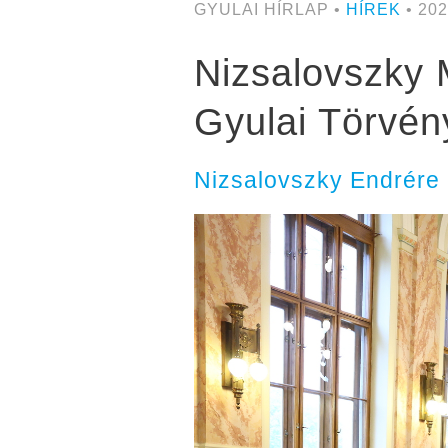
GYULAI HÍRLAP •
HÍREK
• 202
Nizsalovszky 
Gyulai Törvé
Nizsalovszky Endrére