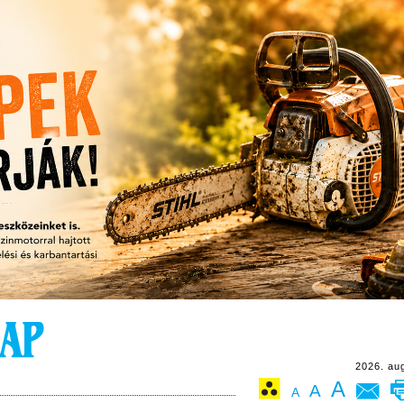
2026. au
A
A
A