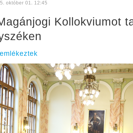
5. október 01. 12:45
Magánjogi Kollokviumot ta
nyszéken
 emlékeztek