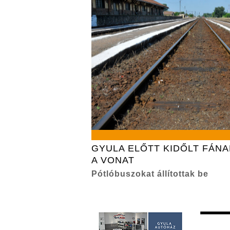
GYULA ELŐTT KIDŐLT FÁN
A VONAT
Pótlóbuszokat állítottak be