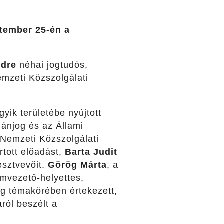
tember 25-én a
ndre
néhai jogtudós,
emzeti Közszolgálati
ik területébe nyújtott
ánjog és az Állami
Nemzeti Közszolgálati
tott előadást,
Barta Judit
észtvevőit.
Görög Márta
, a
umvezető-helyettes,
jog témakörében értekezett,
ól beszélt a