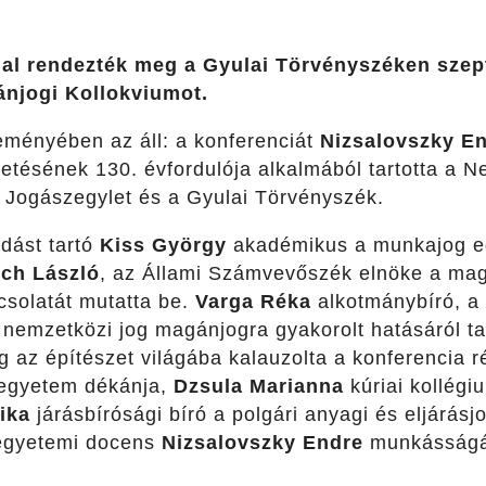
al rendezték meg a Gyulai Törvényszéken szep
njogi Kollokviumot.
eményében az áll: a konferenciát
Nizsalovszky E
etésének 130. évfordulója alkalmából tartotta a N
Jogászegylet és a Gyulai Törvényszék.
dást tartó
Kiss György
akadémikus a munkajog egy
ch László
, az Állami Számvevőszék elnöke a mag
solatát mutatta be.
Varga Réka
alkotmánybíró, a 
nemzetközi jog magánjogra gyakorolt hatásáról tar
 az építészet világába kalauzolta a konferencia r
egyetem dékánja,
Dzsula Marianna
kúriai kollégi
ika
járásbírósági bíró a polgári anyagi és eljárás
gyetemi docens
Nizsalovszky Endre
munkásságár