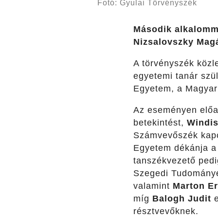
Fotó: Gyulai Törvényszék
Második alkalomm
Nizsalovszky Magá
A törvényszék közl
egyetemi tanár szül
Egyetem, a Magyar 
Az eseményen előa
betekintést,
Windis
Számvevőszék kapc
Egyetem dékánja a 
tanszékvezető pedig
Szegedi Tudomány
valamint
Marton Er
míg
Balogh Judit
e
résztvevőknek.