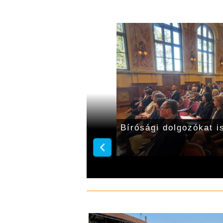
ezdődik a bíróságokon
Bírósági dolgozókat i