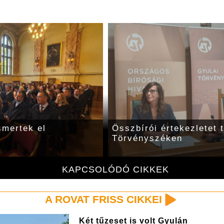
smertek el
Összbírói értekezletet 
Törvényszéken
KAPCSOLÓDÓ CIKKEK
A ROVAT FRISS CIKKEI
Két tűzeset is volt Gyulán