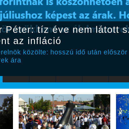
 Péter: tíz éve nem látott s
nt az infláció
erelnök közölte: hosszú idő után előszö
rek ára