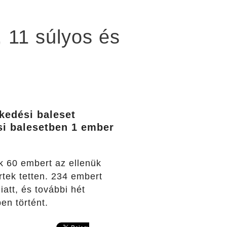
, 11 súlyos és
kedési baleset
si balesetben 1 ember
ük 60 embert az ellenük
tek tetten. 234 embert
att, és további hét
en történt.