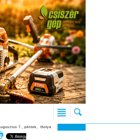
augusztus 7., péntek, Ibolya