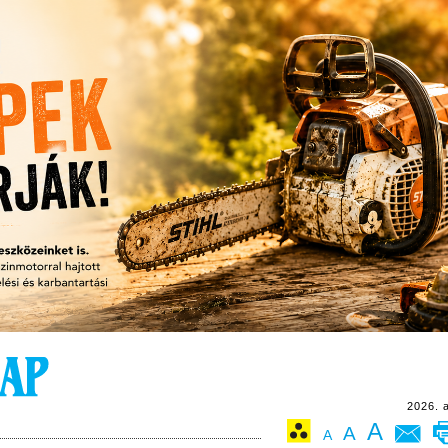
2026. 
A
A
A