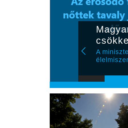
csapat
Magyar
csökke
álkozik a
A miniszt
élelmisze