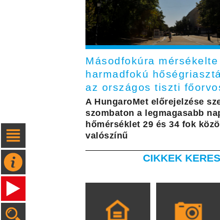
Másodfokúra mérsékelte
harmadfokú hőségriasztá
az országos tiszti főorvo
A HungaroMet előrejelzése sze
szombaton a legmagasabb nap
hőmérséklet 29 és 34 fok közö
valószínű
CIKKEK KERES