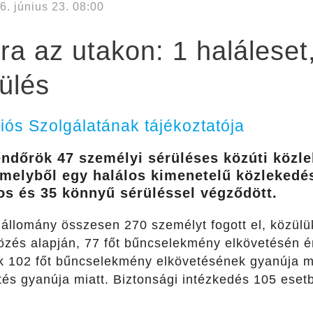
6. június 23. 08:00
ra az utakon: 1 haláleset
ülés
s Szolgálatának tájékoztatója
endőrök 47 személyi sérüléses közúti közle
 melyből egy halálos kimenetelű közlekedé
yos és 35 könnyű sérüléssel végződött.
ó állomány összesen 270 személyt fogott el, közül
özés alapján, 77 főt bűncselekmény elkövetésén ér
tük 102 főt bűncselekmény elkövetésének gyanúja mi
tés gyanúja miatt. Biztonsági intézkedés 105 esetb