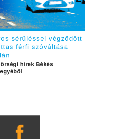
yos sérüléssel végződött
ittas férfi szóváltása
lán
őrségi hírek Békés
egyéből