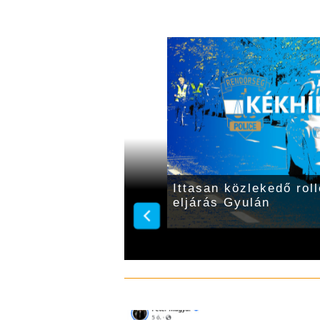
mben hajtott fel a
Ittasan közlekedő roll
eljárás Gyulán