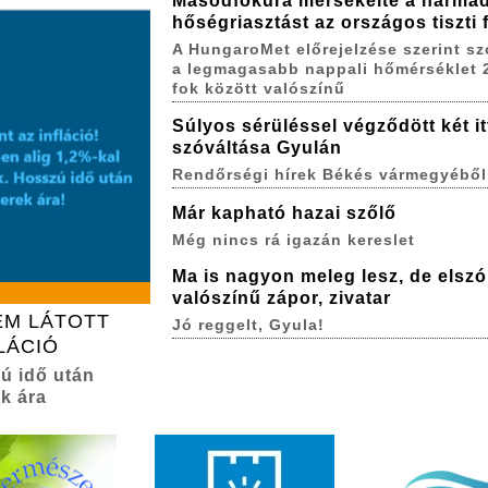
Másodfokúra mérsékelte a harma
hőségriasztást az országos tiszti
A HungaroMet előrejelzése szerint s
a legmagasabb nappali hőmérséklet 
fok között valószínű
Súlyos sérüléssel végződött két itt
szóváltása Gyulán
Rendőrségi hírek Békés vármegyéből
Már kapható hazai szőlő
Még nincs rá igazán kereslet
Ma is nagyon meleg lesz, de elszó
valószínű zápor, zivatar
EM LÁTOTT
Jó reggelt, Gyula!
LÁCIÓ
zú idő után
k ára