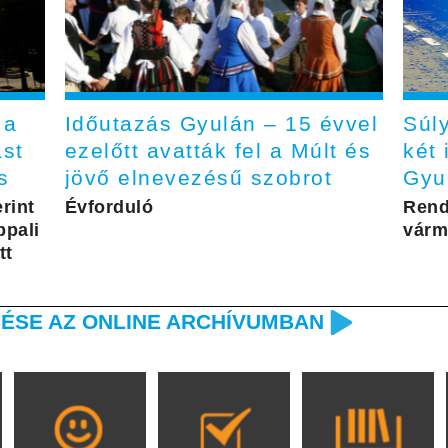
 a
Időutazás Gyulán – 15 évvel
Súl
st
ezelőtt avatták fel a Múlt és
két 
s
jövő elnevezésű szobrot
Gyu
rint
Évforduló
Rend
pali
várm
tt
ÉSE AZ ONLINE ARCHÍVUMBAN