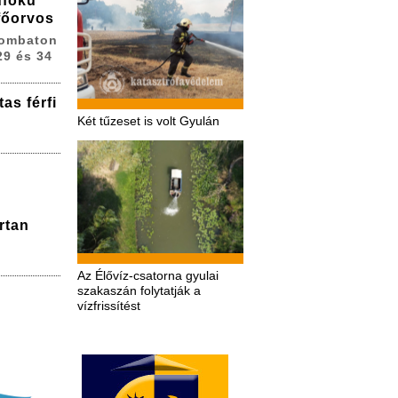
dfokú
 főorvos
zombaton
29 és 34
as férfi
Két tűzeset is volt Gyulán
rtan
Az Élővíz-csatorna gyulai
szakaszán folytatják a
vízfrissítést