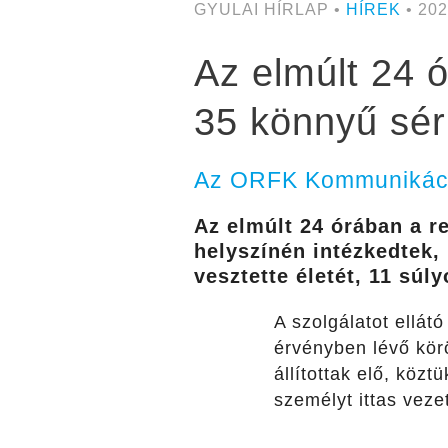
GYULAI HÍRLAP •
HÍREK
• 202
Az elmúlt 24 ó
35 könnyű sér
Az ORFK Kommunikáció
Az elmúlt 24 órában
a r
helyszínén intézkedtek,
vesztette életét, 11 súl
A szolgálatot ellát
érvényben lévő kör
állítottak elő, köz
személyt ittas veze