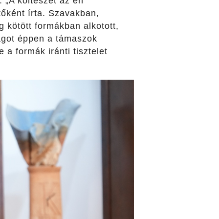
 „A költészet az én
őként írta. Szavakban,
 kötött formákban alkotott,
ságot éppen a támaszok
a formák iránti tisztelet