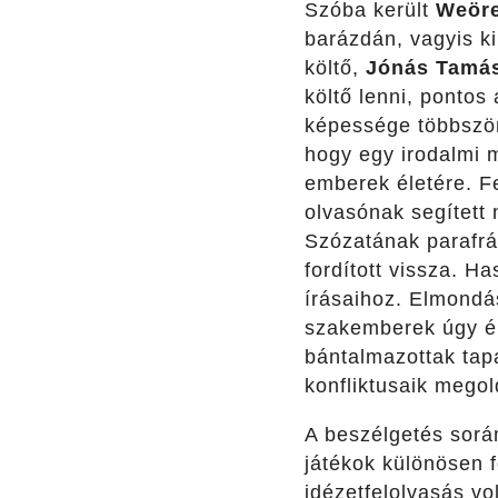
Szóba került
Weöre
barázdán, vagyis ki
költő,
Jónás Tamá
költő lenni, ponto
képessége többször
hogy egy irodalmi m
emberek életére. F
olvasónak segített
Szózatának parafráz
fordított vissza. H
írásaihoz. Elmondás
szakemberek úgy ér
bántalmazottak tap
konfliktusaik mego
A beszélgetés során
játékok különösen f
idézetfelolvasás vo