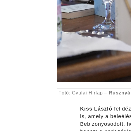
Fotó: Gyulai Hírlap –
Rusznyá
Kiss László
felidé
is, amely a beleélé
Bebizonyosodott, 