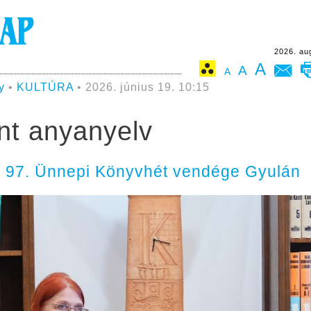
2026. au
A
A
A
y
•
KULTÚRA
• 2026. június 19. 10:15
int anyanyelv
 a 97. Ünnepi Könyvhét vendége Gyulán