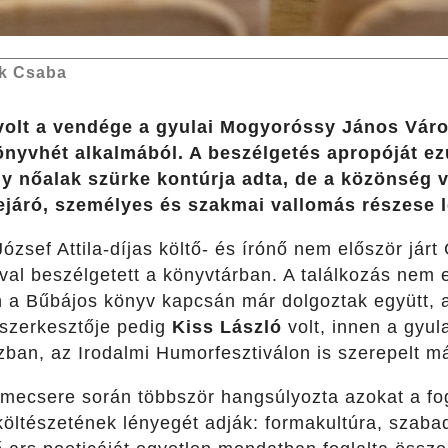
k Csaba
volt a vendége a gyulai Mogyoróssy János Váro
nyvhét alkalmából. A beszélgetés apropóját ezú
gy nőalak szürke kontúrja adta, de a közönség 
ejáró, személyes és szakmai vallomás részese l
ózsef Attila-díjas költő- és írónő nem először járt
óval beszélgetett a könyvtárban. A találkozás nem
n a Bűbájos könyv kapcsán már dolgoztak együtt,
 szerkesztője pedig
Kiss László
volt, innen a gyul
ban, az Irodalmi Humorfesztiválon is szerepelt má
mecsere során többször hangsúlyozta azokat a fo
öltészetének lényegét adják: formakultúra, szabad