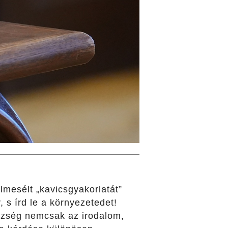
mesélt „kavicsgyakorlatát”
 s írd le a környezetedet!
szség nemcsak az irodalom,