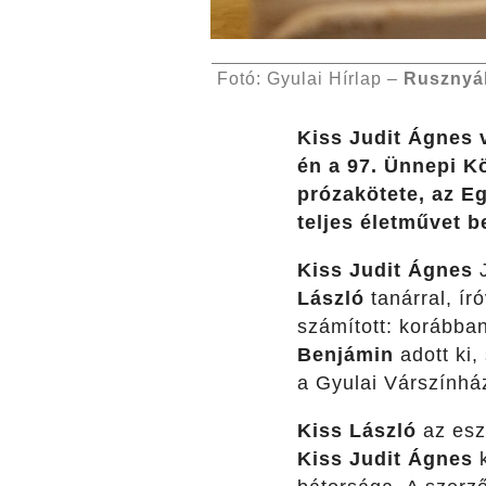
Fotó: Gyulai Hírlap –
Rusznyá
Kiss Judit Ágnes 
én a 97. Ünnepi Kö
prózakötete, az E
teljes életművet b
Kiss Judit Ágnes
J
László
tanárral, ír
számított: korábba
Benjámin
adott ki,
a Gyulai Várszínház
Kiss László
az esz
Kiss Judit Ágnes
k