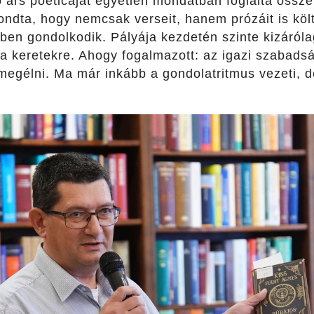
 ars poeticáját egyetlen mondatban foglalta össze:
ndta, hogy nemcsak verseit, hanem prózáit is költ
en gondolkodik. Pályája kezdetén szinte kizárólag
 a keretekre. Ahogy fogalmazott: az igazi szabad
megélni. Ma már inkább a gondolatritmus vezeti, de 