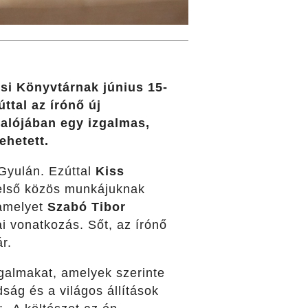
si Könyvtárnak június 15-
ttal az írónő új
valójában egy izgalmas,
ehetett.
 Gyulán. Ezúttal
Kiss
 első közös munkájuknak
 amelyet
Szabó Tibor
ai vonatkozás. Sőt, az írónő
r.
galmakat, amelyek szerinte
ság és a világos állítások