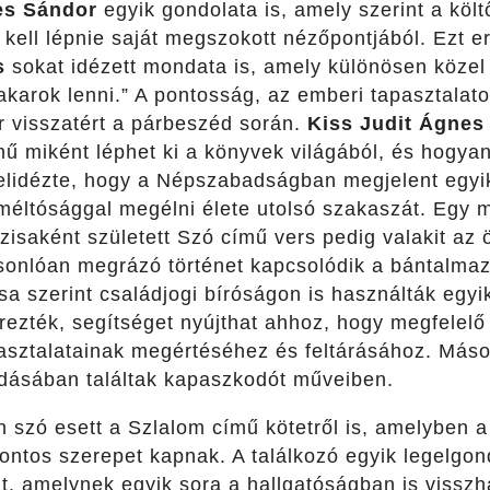
s Sándor
egyik gondolata is, amely szerint a költ
 kell lépnie saját megszokott nézőpontjából. Ezt e
s
sokat idézett mondata is, amely különösen közel 
s akarok lenni.” A pontosság, az emberi tapasztal
 visszatért a párbeszéd során.
Kiss Judit Ágnes
ű miként léphet ki a könyvek világából, és hogyan
elidézte, hogy a Népszabadságban megjelent egyi
 méltósággal megélni élete utolsó szakaszát. Egy
isaként született Szó című vers pedig valakit az
asonlóan megrázó történet kapcsolódik a bántalmaz
a szerint családjogi bíróságon is használták egyik
ezték, segítséget nyújthat ahhoz, hogy megfelelő 
asztalatainak megértéséhez és feltárásához. Máso
ldásában találtak kapaszkodót műveiben.
 szó esett a Szlalom című kötetről is, amelyben a 
ontos szerepet kapnak. A találkozó egyik legelgon
lt, amelynek egyik sora a hallgatóságban is visszha