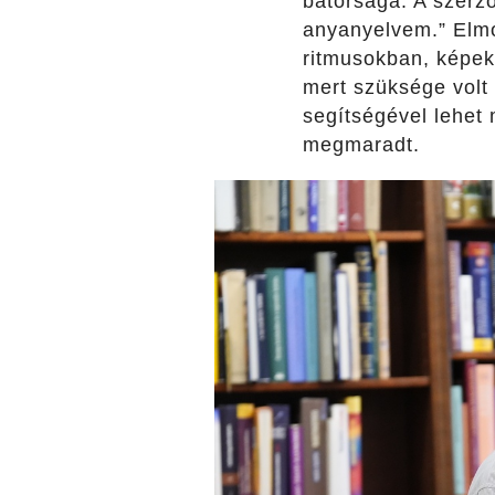
bátorsága. A szerző
anyanyelvem.” Elmo
ritmusokban, képekb
mert szüksége volt
segítségével lehet 
megmaradt.