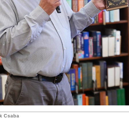
k Csaba