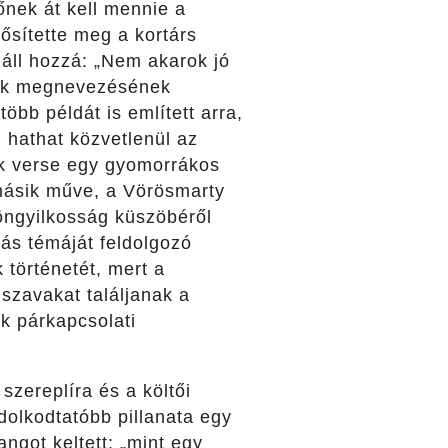
őnek át kell mennie a
rősítette meg a kortárs
áll hozzá: „Nem akarok jó
atok megnevezésének
több példát is említett arra,
 hathat közvetlenül az
k verse egy gyomorrákos
 másik műve, a Vörösmarty
 öngyilkosság küszöbéről
ás témáját feldolgozó
 történetét, mert a
szavakat találjanak a
k párkapcsolati
szereplíra és a költői
dolkodtatóbb pillanata egy
ngot keltett: „mint egy