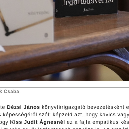
k Csaba
zte
Dézsi János
könyvtárigazgató bevezetésként el
s képességéről szól: képzeld azt, hogy kavics vagy,
hogy
Kiss Judit Ágnesnél
ez a fajta empatikus ké