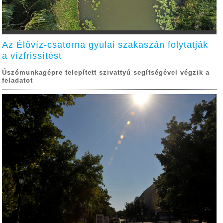
Az Élővíz-csatorna gyulai szakaszán folytatják
a vízfrissítést
Úszómunkagépre telepített szivattyú segítségével végzik a
feladatot