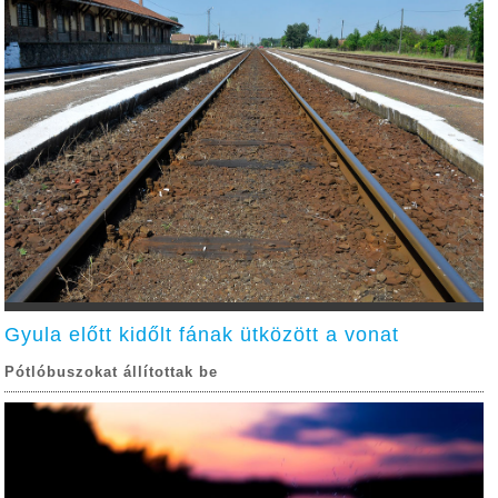
Gyula előtt kidőlt fának ütközött a vonat
Pótlóbuszokat állítottak be