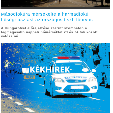
Másodfokúra mérsékelte a harmadfokú
hőségriasztást az országos tiszti főorvos
A HungaroMet előrejelzése szerint szombaton a
legmagasabb nappali hőmérséklet 29 és 34 fok között
valószínű