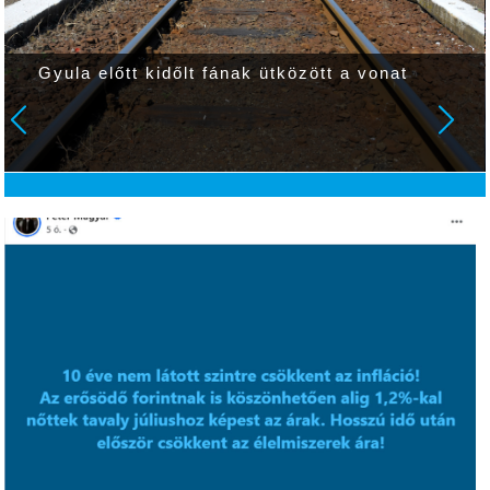
Gyula előtt kidőlt fának ütközött a vonat