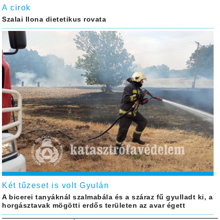
A cirok
Szalai Ilona dietetikus rovata
Két tűzeset is volt Gyulán
A bicerei tanyáknál szalmabála és a száraz fű gyulladt ki, a
horgásztavak mögötti erdős területen az avar égett