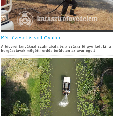
Két tűzeset is volt Gyulán
A bicerei tanyáknál szalmabála és a száraz fű gyulladt ki, a
horgásztavak mögötti erdős területen az avar égett