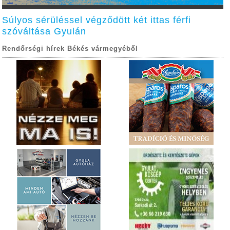
Súlyos sérüléssel végződött két ittas férfi
szóváltása Gyulán
Rendőrségi hírek Békés vármegyéből