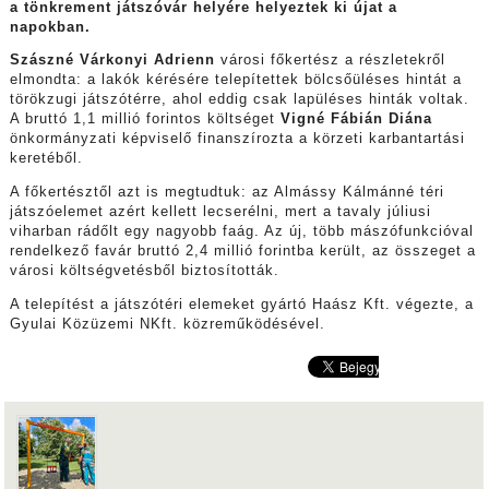
a tönkrement játszóvár helyére helyeztek ki újat a
napokban.
Szászné Várkonyi Adrienn
városi főkertész a részletekről
elmondta: a lakók kérésére telepítettek bölcsőüléses hintát a
törökzugi játszótérre, ahol eddig csak lapüléses hinták voltak.
A bruttó 1,1 millió forintos költséget
Vigné Fábián Diána
önkormányzati képviselő finanszírozta a körzeti karbantartási
keretéből.
A főkertésztől azt is megtudtuk: az Almássy Kálmánné téri
játszóelemet azért kellett lecserélni, mert a tavaly júliusi
viharban rádőlt egy nagyobb faág. Az új, több mászófunkcióval
rendelkező favár bruttó 2,4 millió forintba került, az összeget a
városi költségvetésből biztosították.
A telepítést a játszótéri elemeket gyártó Haász Kft. végezte, a
Gyulai Közüzemi NKft. közreműködésével.