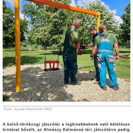
Fotó: Gyulai Közüzemi NKft.
A belső-törökzugi játszótér a legkisebbeknek való kétüléses
hintával bővült, az Almássy Kálmánné téri játszótérre pedig