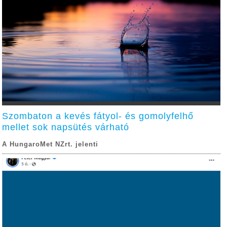
Szombaton a kevés fátyol- és gomolyfelhő
mellet sok napsütés várható
A HungaroMet NZrt. jelenti