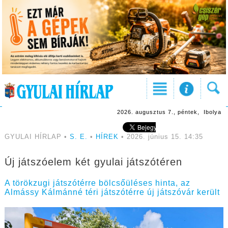
2026. augusztus 7., péntek, Ibolya
GYULAI HÍRLAP •
S. E.
•
HÍREK
• 2026. június 15. 14:35
Új játszóelem két gyulai játszótéren
A törökzugi játszótérre bölcsőüléses hinta, az
Almássy Kálmánné téri játszótérre új játszóvár került