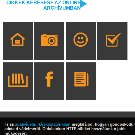
CIKKEK KERESÉSE AZ ONLINE
ARCHÍVUMBAN
Friss
adatvédelmi tájékoztatónkban
megtalálod, hogyan gondoskodu
HÍREK
KULTÚRA
INTERJÚ
SPORT
adataid védelméről. Oldalainkon HTTP-sütiket használunk a jobb
PUBLICISZTIKA
MAGAZIN
működésért.