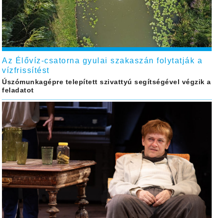
Az Élővíz-csatorna gyulai szakaszán folytatják a
vízfrissítést
Úszómunkagépre telepített szivattyú segítségével végzik a
feladatot