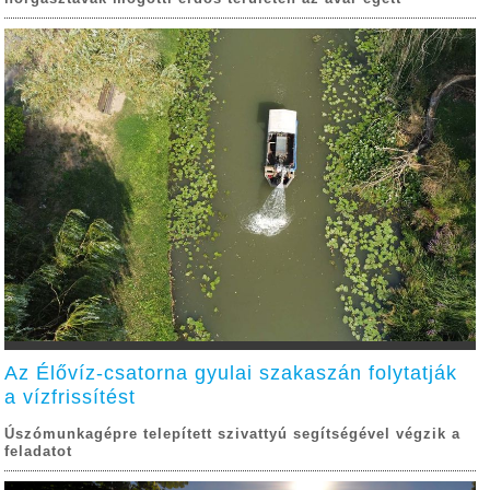
Az Élővíz-csatorna gyulai szakaszán folytatják
a vízfrissítést
Úszómunkagépre telepített szivattyú segítségével végzik a
feladatot