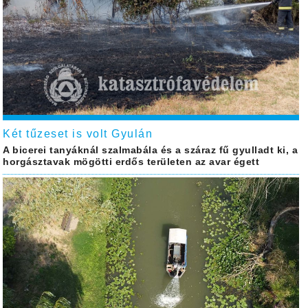
Két tűzeset is volt Gyulán
A bicerei tanyáknál szalmabála és a száraz fű gyulladt ki, a
horgásztavak mögötti erdős területen az avar égett