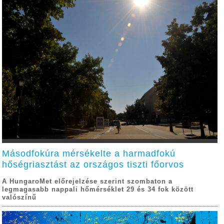
Másodfokúra mérsékelte a harmadfokú
hőségriasztást az országos tiszti főorvos
A HungaroMet előrejelzése szerint szombaton a
legmagasabb nappali hőmérséklet 29 és 34 fok között
valószínű