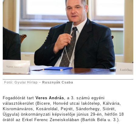
Fotó: Gyulai Hírlap –
Rusznyák Csaba
Fogadóórát tart
Veres András
, a 3. számú egyéni
választókerület (Bicere, Honvéd utcai lakótelep, Kálvária,
Kisrománváros, Kosároldal, Pejrét, Sándorhegy, Siórét,
Újgyula) önkormányzati képviselője június 29-én, hétfőn 18
órától az Erkel Ferenc Zeneiskolában (Bartók Béla u. 3.).