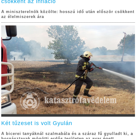
csökkent az infláció
A miniszterelnök közölte: hosszú idő után először csökkent
az élelmiszerek ára
Két tűzeset is volt Gyulán
A bicerei tanyáknál szalmabála és a száraz fű gyulladt ki, a
horgásztavak mögötti erdős területen az avar égett