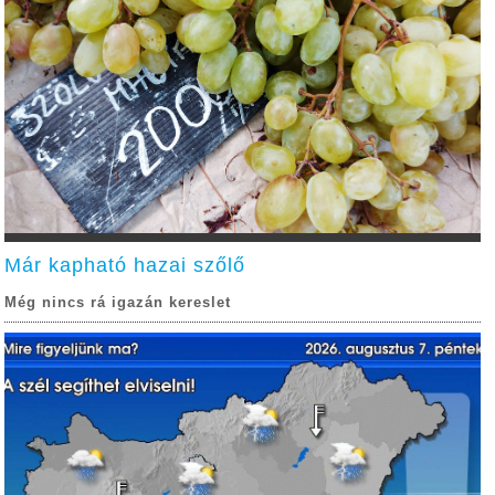
Már kapható hazai szőlő
Még nincs rá igazán kereslet