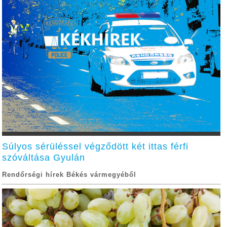
Súlyos sérüléssel végződött két ittas férfi
szóváltása Gyulán
Rendőrségi hírek Békés vármegyéből