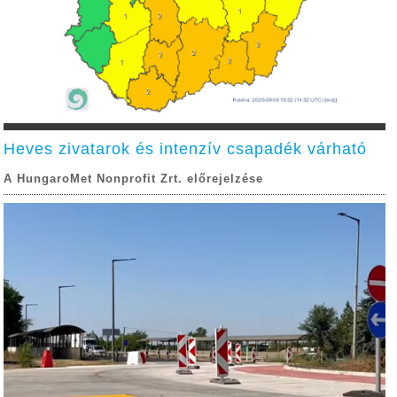
Heves zivatarok és intenzív csapadék várható
A HungaroMet Nonprofit Zrt. előrejelzése