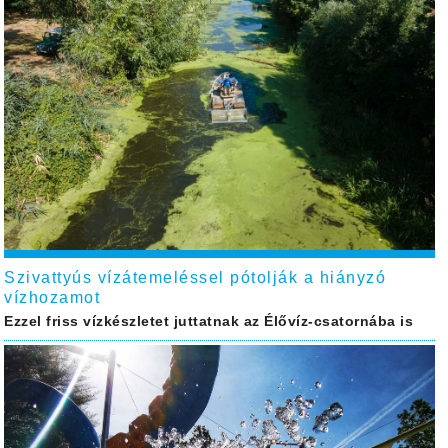
Szivattyús vízátemeléssel pótolják a hiányzó
vízhozamot
Ezzel friss vízkészletet juttatnak az Élővíz-csatornába is