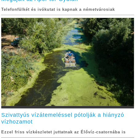
Telefonfülkét és ivókutat is kapnak a németvárosiak
Szivattyús vízátemeléssel pótolják a hiányzó
vízhozamot
Ezzel friss vízkészletet juttatnak az Élővíz-csatornába is