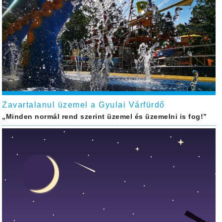
Zavartalanul üzemel a Gyulai Várfürdő
„Minden normál rend szerint üzemel és üzemelni is fog!”