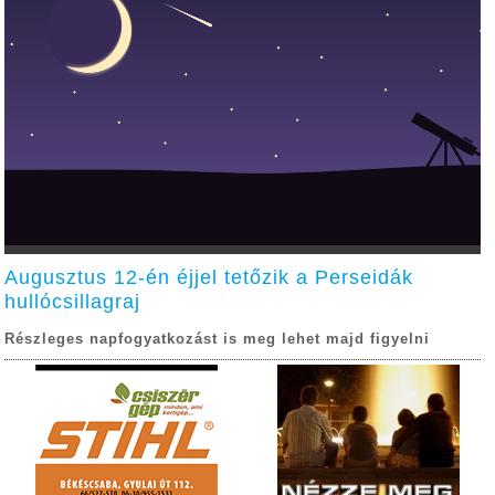
Augusztus 12-én éjjel tetőzik a Perseidák
hullócsillagraj
Részleges napfogyatkozást is meg lehet majd figyelni