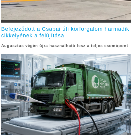
Befejeződött a Csabai úti körforgalom harmadik
cikkelyének a felújítása
Augusztus végén újra használható lesz a teljes csomópont