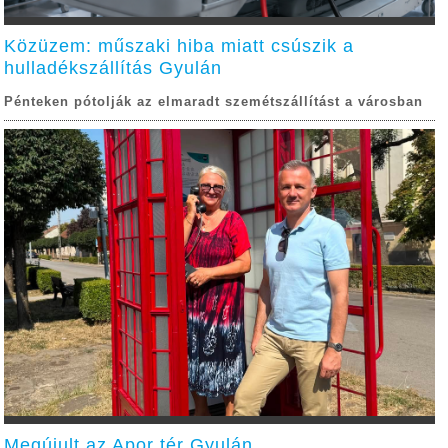
Közüzem: műszaki hiba miatt csúszik a
hulladékszállítás Gyulán
Pénteken pótolják az elmaradt szemétszállítást a városban
Megújult az Apor tér Gyulán