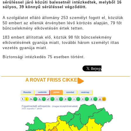
sérüléssel járó közúti balesetnél intézkedtek, melyből 16
súlyos, 39 könnyű sérüléssel végződött.
A szolgálatot ellátó állomány 253 személyt fogott el, közülük
50 embert az ellenük érvényben lévő körözés alapján, 79 főt
bűncselekmény elkövetésén értek tetten.
183 embert állítottak elő, köztük 98 főt bűncselekmény
elkövetésének gyanúja miatt, további három személyt ittas
vezetés gyanúja miatt.
Biztonsági intézkedés 75 esetben történt.
A ROVAT FRISS CIKKEI