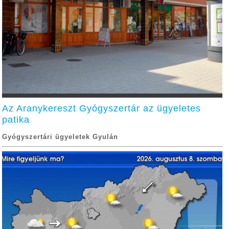
Az Aranykereszt Gyógyszertár az ügyeletes
patika
Gyógyszertári ügyeletek Gyulán