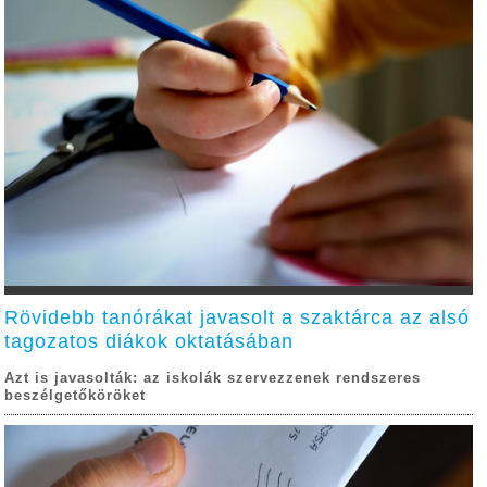
Rövidebb tanórákat javasolt a szaktárca az alsó
tagozatos diákok oktatásában
Azt is javasolták: az iskolák szervezzenek rendszeres
beszélgetőköröket