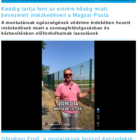
Keddig tartja fent az extrém hőség miatt
bevezetett intézkedéseit a Magyar Posta
A munkatársak egészségének védelme érdekében hozott
intézkedések miatt a csomagfeldolgozásban és
kézbesítésben előfordulhatnak lassulások
Görgényi Ernő: a gyulaiaknak hosszú évtizedekre