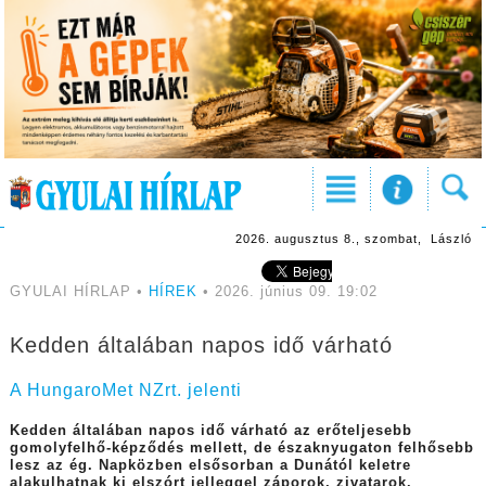
2026. augusztus 8., szombat, László
GYULAI HÍRLAP •
HÍREK
• 2026. június 09. 19:02
Kedden általában napos idő várható
A HungaroMet NZrt. jelenti
Kedden általában napos idő várható az erőteljesebb
gomolyfelhő-képződés mellett, de északnyugaton felhősebb
lesz az ég. Napközben elsősorban a Dunától keletre
alakulhatnak ki elszórt jelleggel záporok, zivatarok.