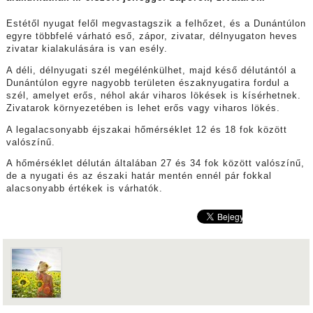
Estétől nyugat felől megvastagszik a felhőzet, és a Dunántúlon
egyre többfelé várható eső, zápor, zivatar, délnyugaton heves
zivatar kialakulására is van esély.
A déli, délnyugati szél megélénkülhet, majd késő délutántól a
Dunántúlon egyre nagyobb területen északnyugatira fordul a
szél, amelyet erős, néhol akár viharos lökések is kísérhetnek.
Zivatarok környezetében is lehet erős vagy viharos lökés.
A legalacsonyabb éjszakai hőmérséklet 12 és 18 fok között
valószínű.
A hőmérséklet délután általában 27 és 34 fok között valószínű,
de a nyugati és az északi határ mentén ennél pár fokkal
alacsonyabb értékek is várhatók.