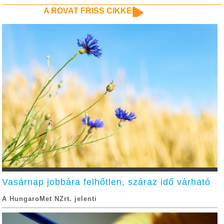
A ROVAT FRISS CIKKEI
Vasárnap jobbára felhőtlen, száraz idő várható
A HungaroMet NZrt. jelenti