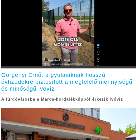
Görgényi Ernő: a gyulaiaknak hosszú
évtizedekre biztosított a megfelelő mennyiségű
és minőségű ivóvíz
A fürdővárosba a Maros-hordalékkúpból érkezik ivóvíz