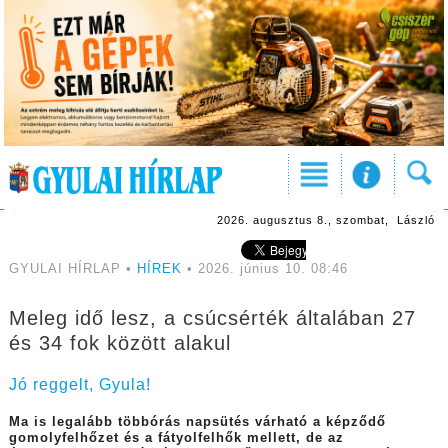
2026. augusztus 8., szombat, László
GYULAI HÍRLAP •
HÍREK
• 2026. június 10. 08:46
Meleg idő lesz, a csúcsérték általában 27
és 34 fok között alakul
Jó reggelt, Gyula!
Ma is legalább többórás napsütés várható a képződő
gomolyfelhőzet és a fátyolfelhők mellett, de az