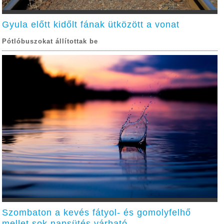
Gyula előtt kidőlt fának ütközött a vonat
Pótlóbuszokat állítottak be
Szombaton a kevés fátyol- és gomolyfelhő
mellet sok napsütés várható