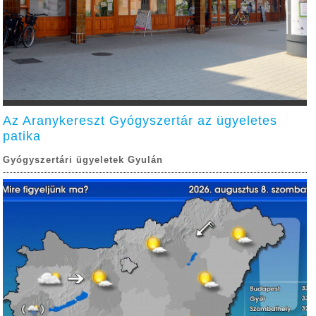
Az Aranykereszt Gyógyszertár az ügyeletes
patika
Gyógyszertári ügyeletek Gyulán