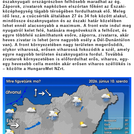
északnyugati országrészben felhősebb maradhat az ég.
Záporok, zivatarok napközben elszórtan főként az Északi-
középhegység tágabb térségében fordulhatnak elő. Meleg
idő lesz, a csúcsérték általában 27 és 34 fok között alakul,
mindössze északnyugaton és az északi határ közelében
lehet ennél alacsonyabb a maximum. A front este indul meg
nyugatról kelet felé, hatására megnövekszik a felhőzet, és
egyre többfelé számíthatunk esőre, záporra, zivatarra, akár
heves zivatar is lehet (erre nagyobb esély a Dél-Dunántúlon
van). A front környezetében nagy területen megerősödik,
olykor viharossá, erősen viharossá fokozódik a szél, amely
egyre nagyobb területen északnyugatira fordul. Továbbá
zivatarok környezetében is előfordulhat erős, viharos, egy-
egy hevesebb cella mentén akár erősen viharos széllökés is
– közölte a HungaroMet NZrt.