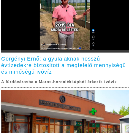
Görgényi Ernő: a gyulaiaknak hosszú
évtizedekre biztosított a megfelelő mennyiségű
és minőségű ivóvíz
A fürdővárosba a Maros-hordalékkúpból érkezik ivóvíz