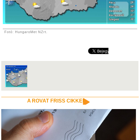
Fotó: HungaroMet NZrt.
A ROVAT FRISS CIKKEI