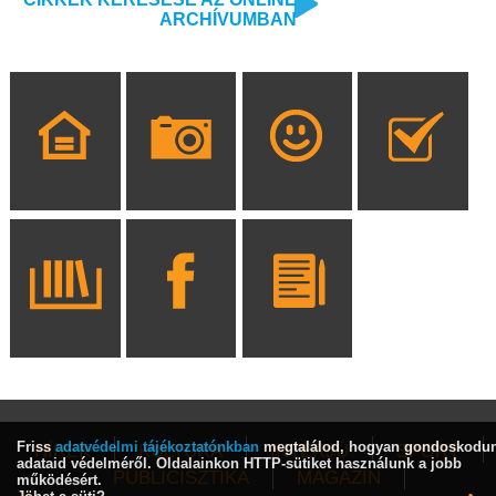
ARCHÍVUMBAN
Friss
adatvédelmi tájékoztatónkban
megtalálod, hogyan gondoskodu
HÍREK
KULTÚRA
INTERJÚ
SPORT
adataid védelméről. Oldalainkon HTTP-sütiket használunk a jobb
PUBLICISZTIKA
MAGAZIN
működésért.