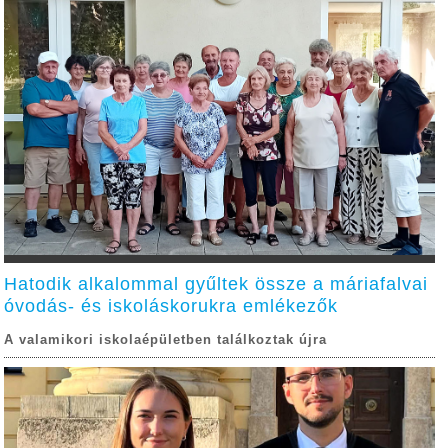
Hatodik alkalommal gyűltek össze a máriafalvai
óvodás- és iskoláskorukra emlékezők
A valamikori iskolaépületben találkoztak újra