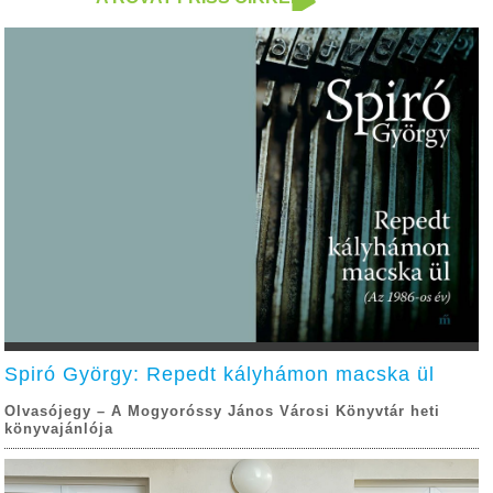
Spiró György: Repedt kályhámon macska ül
Olvasójegy – A Mogyoróssy János Városi Könyvtár heti
könyvajánlója