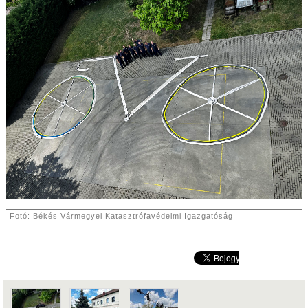
Fotó: Békés Vármegyei Katasztrófavédelmi Igazgatóság