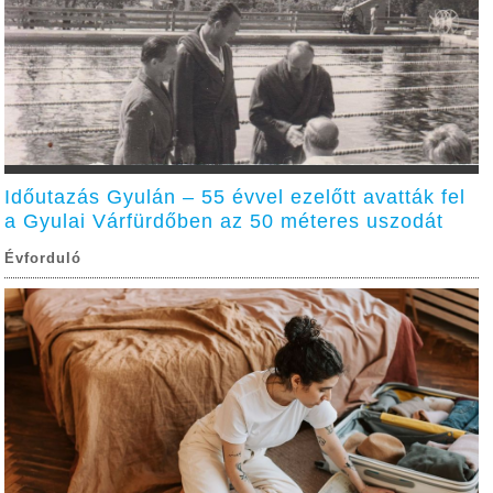
Időutazás Gyulán – 55 évvel ezelőtt avatták fel
a Gyulai Várfürdőben az 50 méteres uszodát
Évforduló