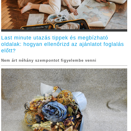
Last minute utazás tippek és megbízható
oldalak: hogyan ellenőrizd az ajánlatot foglalás
előtt?
Nem árt néhány szempontot figyelembe venni