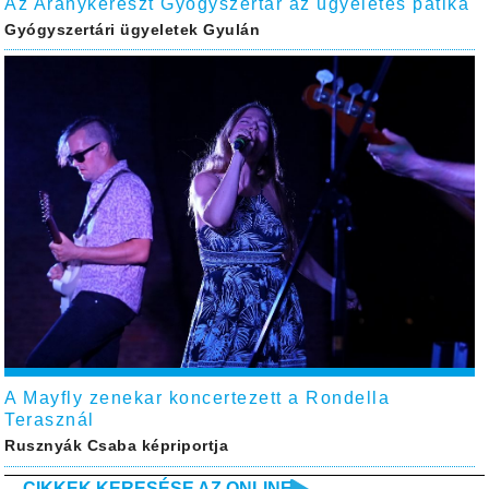
Az Aranykereszt Gyógyszertár az ügyeletes patika
Gyógyszertári ügyeletek Gyulán
A Mayfly zenekar koncertezett a Rondella
Terasznál
Rusznyák Csaba képriportja
CIKKEK KERESÉSE AZ ONLINE