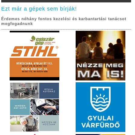
Ezt már a gépek sem bírják!
Érdemes néhány fontos kezelési és karbantartási tanácsot
megfogadnunk