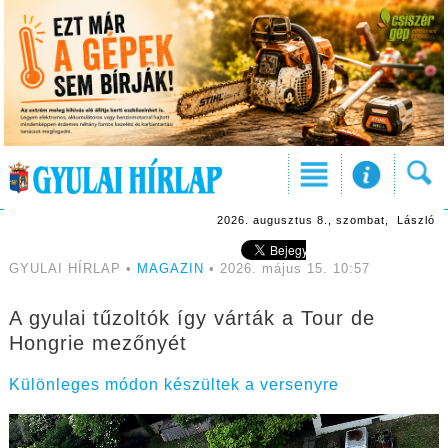
2026. augusztus 8., szombat, László
GYULAI HÍRLAP •
MAGAZIN
• 2026. május 15. 10:57
A gyulai tűzoltók így várták a Tour de
Hongrie mezőnyét
Különleges módon készültek a versenyre