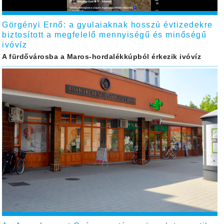
Görgényi Ernő: a gyulaiaknak hosszú évtizedekre
biztosított a megfelelő mennyiségű és minőségű
ivóvíz
A fürdővárosba a Maros-hordalékkúpból érkezik ivóvíz