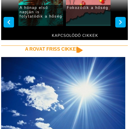
 ma
A hónap első
Fokozódik a hőség
Fokozó
ar
napján is
kániku
folytatódik a hőség
hétvé
KAPCSOLÓDÓ CIKKEK
A ROVAT FRISS CIKKEI