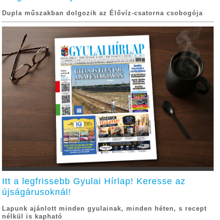
Dupla műszakban dolgozik az Élővíz-csatorna csobogója
Itt a legfrissebb Gyulai Hírlap! Keresse az
újságárusoknál!
Lapunk ajánlott minden gyulainak, minden héten, s recept
nélkül is kapható