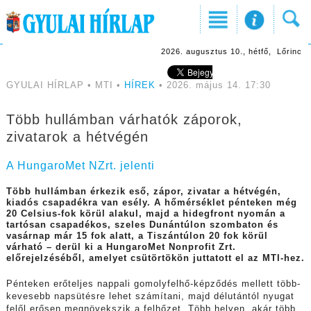
2026. augusztus 10., hétfő, Lőrinc
GYULAI HÍRLAP • MTI •
HÍREK
• 2026. május 14. 17:30
Több hullámban várhatók záporok,
zivatarok a hétvégén
A HungaroMet NZrt. jelenti
Több hullámban érkezik eső, zápor, zivatar a hétvégén,
kiadós csapadékra van esély. A hőmérséklet pénteken még
20 Celsius-fok körül alakul, majd a hidegfront nyomán a
tartósan csapadékos, szeles Dunántúlon szombaton és
vasárnap már 15 fok alatt, a Tiszántúlon 20 fok körül
várható – derül ki a HungaroMet Nonprofit Zrt.
előrejelzéséből, amelyet csütörtökön juttatott el az MTI-hez.
Pénteken erőteljes nappali gomolyfelhő-képződés mellett több-
kevesebb napsütésre lehet számítani, majd délutántól nyugat
felől erősen megnövekszik a felhőzet. Több helyen, akár több