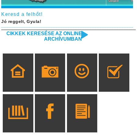
Keresd a felhőt!
Jó reggelt, Gyula!
CIKKEK KERESÉSE AZ ONLINE
ARCHÍVUMBAN