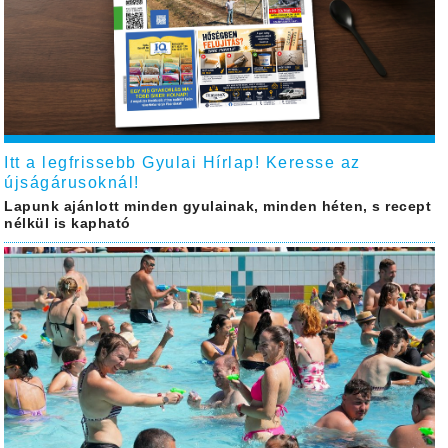
Itt a legfrissebb Gyulai Hírlap! Keresse az
újságárusoknál!
Lapunk ajánlott minden gyulainak, minden héten, s recept
nélkül is kapható