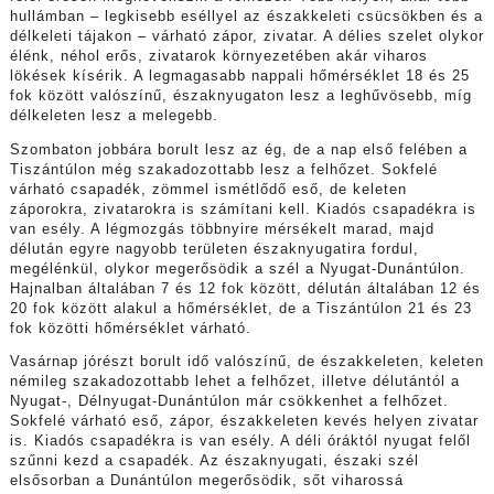
hullámban – legkisebb eséllyel az északkeleti csücsökben és a
délkeleti tájakon – várható zápor, zivatar. A délies szelet olykor
élénk, néhol erős, zivatarok környezetében akár viharos
lökések kísérik. A legmagasabb nappali hőmérséklet 18 és 25
fok között valószínű, északnyugaton lesz a leghűvösebb, míg
délkeleten lesz a melegebb.
Szombaton jobbára borult lesz az ég, de a nap első felében a
Tiszántúlon még szakadozottabb lesz a felhőzet. Sokfelé
várható csapadék, zömmel ismétlődő eső, de keleten
záporokra, zivatarokra is számítani kell. Kiadós csapadékra is
van esély. A légmozgás többnyire mérsékelt marad, majd
délután egyre nagyobb területen északnyugatira fordul,
megélénkül, olykor megerősödik a szél a Nyugat-Dunántúlon.
Hajnalban általában 7 és 12 fok között, délután általában 12 és
20 fok között alakul a hőmérséklet, de a Tiszántúlon 21 és 23
fok közötti hőmérséklet várható.
Vasárnap jórészt borult idő valószínű, de északkeleten, keleten
némileg szakadozottabb lehet a felhőzet, illetve délutántól a
Nyugat-, Délnyugat-Dunántúlon már csökkenhet a felhőzet.
Sokfelé várható eső, zápor, északkeleten kevés helyen zivatar
is. Kiadós csapadékra is van esély. A déli óráktól nyugat felől
szűnni kezd a csapadék. Az északnyugati, északi szél
elsősorban a Dunántúlon megerősödik, sőt viharossá