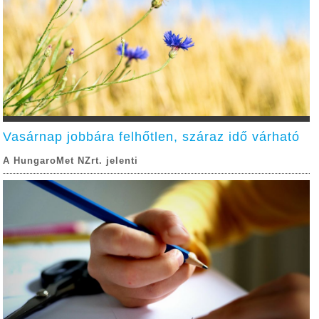
Vasárnap jobbára felhőtlen, száraz idő várható
A HungaroMet NZrt. jelenti