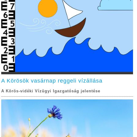
A Körösök vasárnap reggeli vízállása
A Körös-vidéki Vízügyi Igazgatóság jelentése