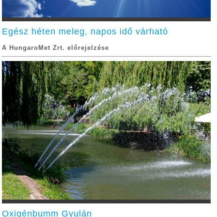
Egész héten meleg, napos idő várható
A HungaroMet Zrt. előrejelzése
Oxigénbumm Gyulán