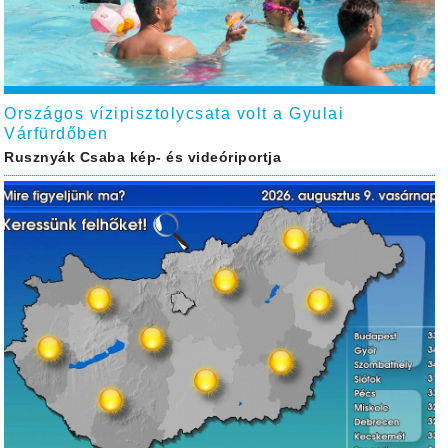
Országos vízipisztolycsata volt a Gyulai
Várfürdőben
Rusznyák Csaba kép- és videóriportja