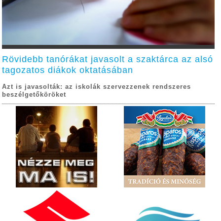
Rövidebb tanórákat javasolt a szaktárca az alsó
tagozatos diákok oktatásában
Azt is javasolták: az iskolák szervezzenek rendszeres
beszélgetőköröket