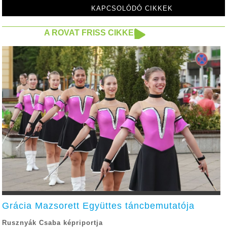
KAPCSOLÓDÓ CIKKEK
A ROVAT FRISS CIKKEI
Grácia Mazsorett Együttes táncbemutatója
Rusznyák Csaba képriportja