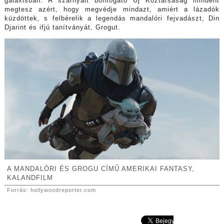
galaxisban. A szárnyait bontogató Új Köztársaság mindent
megtesz azért, hogy megvédje mindazt, amiért a lázadók
küzdöttek, s felbérelik a legendás mandalóri fejvadászt, Din
Djarint és ifjú tanítványát, Grogut.
A MANDALÓRI ÉS GROGU CÍMŰ AMERIKAI FANTASY,
KALANDFILM
Forrás: hollywoodreporter.com