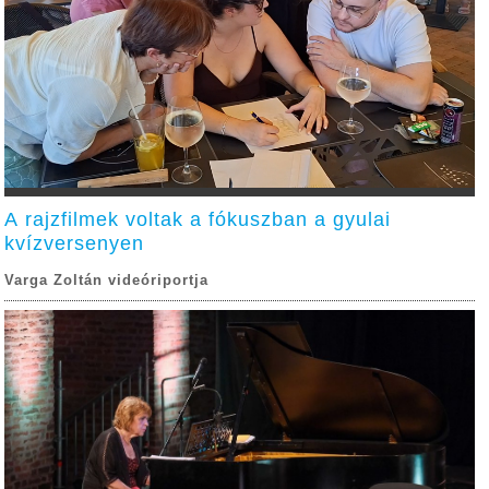
A rajzfilmek voltak a fókuszban a gyulai
kvízversenyen
Varga Zoltán videóriportja