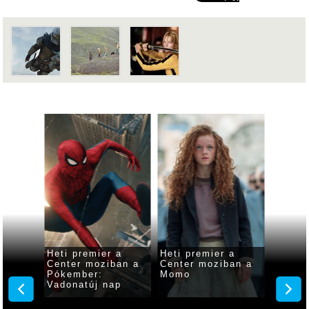
 a
Heti premier a
Heti premier a
Heti p
ban a
Center moziban a
Center moziban a
Center
ság
Pókember:
Momo
Odüss
Vadonatúj nap