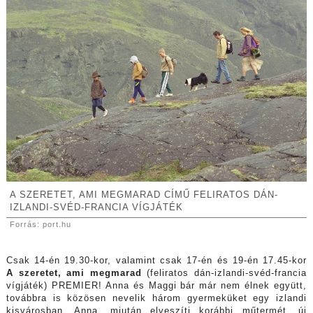
A SZERETET, AMI MEGMARAD CÍMŰ FELIRATOS DÁN-
IZLANDI-SVÉD-FRANCIA VÍGJÁTÉK
Forrás: port.hu
Csak 14-én 19.30-kor, valamint csak 17-én és 19-én 17.45-kor
A szeretet, ami megmarad
(feliratos dán-izlandi-svéd-francia
vígjáték) PREMIER! Anna és Maggi bár már nem élnek együtt,
továbbra is közösen nevelik három gyermeküket egy izlandi
kisvárosban. Anna, miután elveszíti korábbi műtermét, új