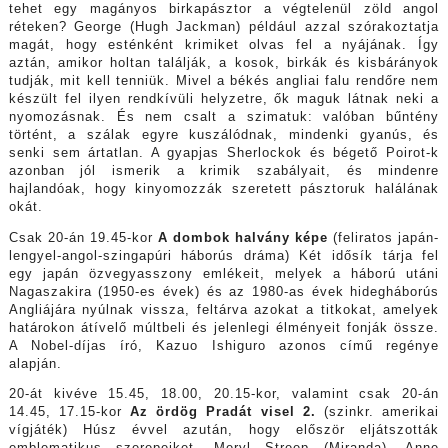
tehet egy magányos birkapásztor a végtelenül zöld angol
réteken? George (Hugh Jackman) például azzal szórakoztatja
magát, hogy esténként krimiket olvas fel a nyájának. Így
aztán, amikor holtan találják, a kosok, birkák és kisbárányok
tudják, mit kell tenniük. Mivel a békés angliai falu rendőre nem
készült fel ilyen rendkívüli helyzetre, ők maguk látnak neki a
nyomozásnak. És nem csalt a szimatuk: valóban bűntény
történt, a szálak egyre kuszálódnak, mindenki gyanús, és
senki sem ártatlan. A gyapjas Sherlockok és bégető Poirot-k
azonban jól ismerik a krimik szabályait, és mindenre
hajlandóak, hogy kinyomozzák szeretett pásztoruk halálának
okát.
Csak 20-án 19.45-kor
A dombok halvány képe
(feliratos japán-
lengyel-angol-szingapúri háborús dráma) Két idősík tárja fel
egy japán özvegyasszony emlékeit, melyek a háború utáni
Nagaszakira (1950-es évek) és az 1980-as évek hidegháborús
Angliájára nyúlnak vissza, feltárva azokat a titkokat, amelyek
határokon átívelő múltbeli és jelenlegi élményeit fonják össze.
A Nobel-díjas író, Kazuo Ishiguro azonos című regénye
alapján.
20-át kivéve 15.45, 18.00, 20.15-kor, valamint csak 20-án
14.45, 17.15-kor
Az ördög Pradát visel 2.
(szinkr. amerikai
vígjáték) Húsz évvel azután, hogy először eljátszották