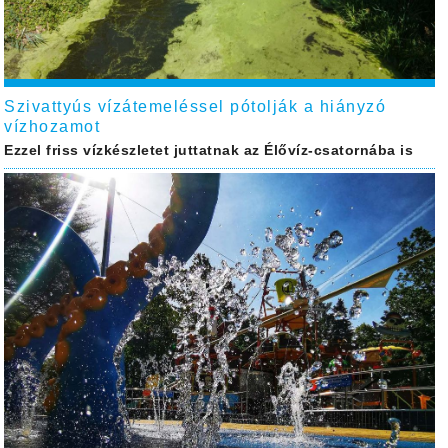
Szivattyús vízátemeléssel pótolják a hiányzó
vízhozamot
Ezzel friss vízkészletet juttatnak az Élővíz-csatornába is