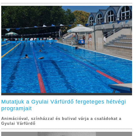
Mutatjuk a Gyulai Várfürdő fergeteges hétvégi
programjait
Animációval, színházzal és bulival várja a családokat a
Gyulai Várfürdő