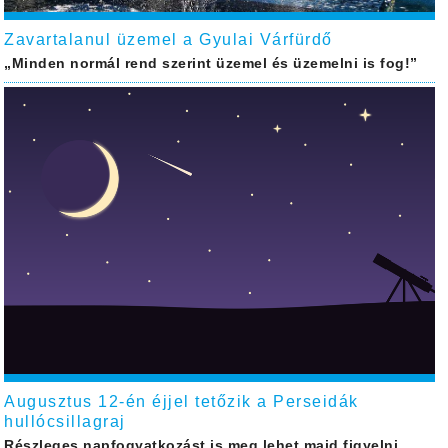
Zavartalanul üzemel a Gyulai Várfürdő
„Minden normál rend szerint üzemel és üzemelni is fog!”
Augusztus 12-én éjjel tetőzik a Perseidák
hullócsillagraj
Részleges napfogyatkozást is meg lehet majd figyelni