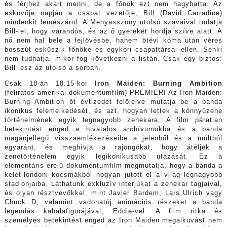
és férjhez akart menni, de a főnök ezt nem hagyhatta. Az
esküvője napján a csapat vezetője, Bill (David Carradine)
mindenkit lemészárol. A Menyasszony utolsó szavaival tudatja
Bill-lel, hogy várandós, és az ő gyerekét hordja szíve alatt. A
nő nem hal bele a fejlövésbe, hanem ötévi kóma után véres
bosszút esküszik főnöke és egykori csapattársai ellen. Senki
nem tudhatja, mikor fog következni a listán. Csak egy biztos:
Bill lesz az utolsó a sorban.
Csak 18-án 18.15-kor
Iron Maiden: Burning Ambition
(feliratos amerikai dokumentumfilm) PREMIER! Az Iron Maiden:
Burning Ambition öt évtizedet felölelve mutatja be a banda
ikonikus felemelkedését, és azt, hogyan lettek a könnyűzene
történelmének egyik legnagyobb zenekara. A film páratlan
betekintést enged a hivatalos archívumokba és a banda
magánjellegű visszaemlékezéseibe a jelenből és a múltból
egyaránt, és meghívja a rajongókat, hogy átéljék a
zenetörténelem egyik legikonikusabb utazását. Ez a
elementáris erejű dokumentumfilm megmutatja, hogy a banda a
kelet-londoni kocsmákból hogyan jutott el a világ legnagyobb
stadionjaiba. Láthatunk exkluzív interjúkat a zenekar tagjaival,
és olyan résztvevőkkel, mint Javier Bardem, Lars Ulrich vagy
Chuck D, valamint vadonatúj animációs részeket a banda
legendás kabalafigurájával, Eddie-vel. A film ritka és
személyes betekintést enged az Iron Maiden megalkuvást nem