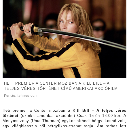
HETI PREMIER A CENTER MOZIBAN A KILL BILL – A
TELJES VÉRES TÖRTÉNET CÍMŰ AMERIKAI AKCIÓFILM
Forrás: latimes.com
Heti premier a Center moziban a
Kill Bill – A teljes véres
történet
(szinkr. amerikai akciófilm) Csak 15-én 18.00-kor. A
Menyasszony (Uma Thurman) egykor hírhedt bérgyilkosnő volt,
egy világklasszis női bérgyilkos-csapat tagja. Ám terhes lett