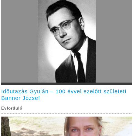
Időutazás Gyulán – 100 évvel ezelőtt született
Banner József
Évforduló