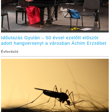
Időutazás Gyulán – 50 évvel ezelőtt először
adott hangversenyt a városban Áchim Erzsébet
Évforduló