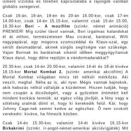
ismerő vízióiba és töretlen kapcsolatába a rajongók valóban
globális seregeivel.
Csak 16-án, 18-án, 19-én és 20-án 16.00-kor, csak 17-én
14.00-kor, csak 14-én 15.15-kor, valamint csak 15-én 15.00,
16.30-kor
Bori – A mozifilm
(szinkr. német animáció)
PREMIER! Míg szülei távol vannak, Bori izgalmas kalandokat
él át otthon, természetesen Mau cicával, barátaival, Willi
nagypapával, egy mogorva szomszéddal és Klaus-szal, egy
sérült darumadárral, akinek sürgős segítségre van szüksége.
Vajon Borinak és barátainak sikerül időben meggyógyítaniuk
Klaus darut, hogy délre repüljön a vándormadarakkal?
20.30-kor, csak 14-én 20.00-kor, valamint 14-ét és 18-át kivéve
18.15-kor
Mortal Kombat 2.
(szinkr. amerikai akciófilm) A
Mortal Kombat világában nincs tét nélküli mérkőzés. Aki
veszít, meghal. Néha az is, aki nyer. Mégis vannak bajnokok,
akik habozás nélkül vállalják a küzdelmet. Hiszen tudják, hogy
nem csupán a dicsőségért, vagy a győzelem öröméért kell
mindent kockára tenniük: az egész világ jövőjét, a fény vagy a
sötétség uralmát dönti el, hogy ki kerekedik felül. Kár, hogy
Johnny Cage-nek semmi kedve az egészhez. Ő nem szokott
verekedni: kivéve, ha filmezik közben.
Csak 14-én 15.30-kor, valamint 14-ét kivéve 16.15-kor
Birkakrimi
(szinkr. ír-angol-német-amerikai akcióvígjáték) Mit