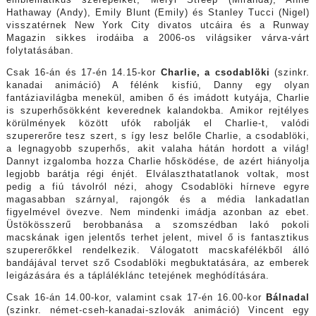
emblematikus szerepeiket, Meryl Streep (Miranda), Anne
Hathaway (Andy), Emily Blunt (Emily) és Stanley Tucci (Nigel)
visszatérnek New York City divatos utcáira és a Runway
Magazin sikkes irodáiba a 2006-os világsiker várva-várt
folytatásában.
Csak 16-án és 17-én 14.15-kor
Charlie, a csodablöki
(szinkr.
kanadai animáció) A félénk kisfiú, Danny egy olyan
fantáziavilágba menekül, amiben ő és imádott kutyája, Charlie
is szuperhősökként keverednek kalandokba. Amikor rejtélyes
körülmények között ufók rabolják el Charlie-t, valódi
szupererőre tesz szert, s így lesz belőle Charlie, a csodablöki,
a legnagyobb szuperhős, akit valaha hátán hordott a világ!
Dannyt izgalomba hozza Charlie hősködése, de azért hiányolja
legjobb barátja régi énjét. Elválaszthatatlanok voltak, most
pedig a fiú távolról nézi, ahogy Csodablöki hírneve egyre
magasabban szárnyal, rajongók és a média lankadatlan
figyelmével övezve. Nem mindenki imádja azonban az ebet.
Üstökösszerű berobbanása a szomszédban lakó pokoli
macskának igen jelentős terhet jelent, mivel ő is fantasztikus
szupererőkkel rendelkezik. Válogatott macskafélékből álló
bandájával tervet sző Csodablöki megbuktatására, az emberek
leigázására és a tápláléklánc tetejének meghódítására.
Csak 16-án 14.00-kor, valamint csak 17-én 16.00-kor
Bálnadal
(szinkr. német-cseh-kanadai-szlovák animáció) Vincent egy