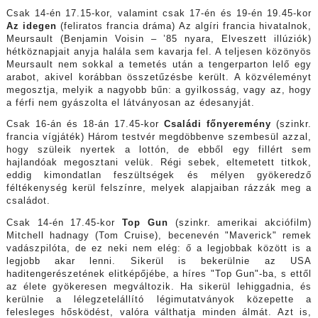
Csak 14-én 17.15-kor, valamint csak 17-én és 19-én 19.45-kor
Az idegen
(feliratos francia dráma) Az algíri francia hivatalnok,
Meursault (Benjamin Voisin – ’85 nyara, Elveszett illúziók)
hétköznapjait anyja halála sem kavarja fel. A teljesen közönyös
Meursault nem sokkal a temetés után a tengerparton lelő egy
arabot, akivel korábban összetűzésbe került. A közvéleményt
megosztja, melyik a nagyobb bűn: a gyilkosság, vagy az, hogy
a férfi nem gyászolta el látványosan az édesanyját.
Csak 16-án és 18-án 17.45-kor
Családi főnyeremény
(szinkr.
francia vígjáték) Három testvér megdöbbenve szembesül azzal,
hogy szüleik nyertek a lottón, de ebből egy fillért sem
hajlandóak megosztani velük. Régi sebek, eltemetett titkok,
eddig kimondatlan feszültségek és mélyen gyökeredző
féltékenység kerül felszínre, melyek alapjaiban rázzák meg a
családot.
Csak 14-én 17.45-kor
Top Gun
(szinkr. amerikai akciófilm)
Mitchell hadnagy (Tom Cruise), becenevén "Maverick" remek
vadászpilóta, de ez neki nem elég: ő a legjobbak között is a
legjobb akar lenni. Sikerül is bekerülnie az USA
haditengerészetének elitképőjébe, a híres "Top Gun"-ba, s ettől
az élete gyökeresen megváltozik. Ha sikerül lehiggadnia, és
kerülnie a lélegzetelállító légimutatványok közepette a
felesleges hősködést, valóra válthatja minden álmát. Azt is,