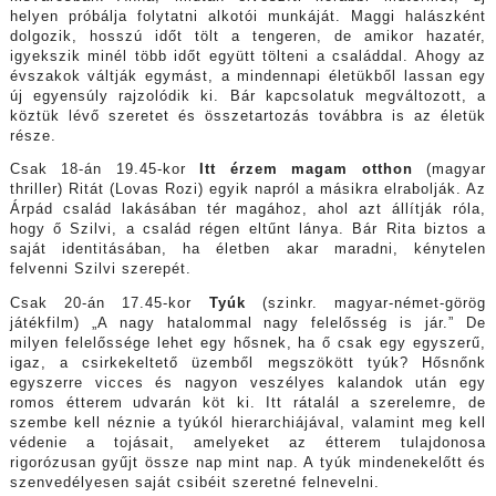
helyen próbálja folytatni alkotói munkáját. Maggi halászként
dolgozik, hosszú időt tölt a tengeren, de amikor hazatér,
igyekszik minél több időt együtt tölteni a családdal. Ahogy az
évszakok váltják egymást, a mindennapi életükből lassan egy
új egyensúly rajzolódik ki. Bár kapcsolatuk megváltozott, a
köztük lévő szeretet és összetartozás továbbra is az életük
része.
Csak 18-án 19.45-kor
Itt érzem magam otthon
(magyar
thriller) Ritát (Lovas Rozi) egyik napról a másikra elrabolják. Az
Árpád család lakásában tér magához, ahol azt állítják róla,
hogy ő Szilvi, a család régen eltűnt lánya. Bár Rita biztos a
saját identitásában, ha életben akar maradni, kénytelen
felvenni Szilvi szerepét.
Csak 20-án 17.45-kor
Tyúk
(szinkr. magyar-német-görög
játékfilm) „A nagy hatalommal nagy felelősség is jár.” De
milyen felelőssége lehet egy hősnek, ha ő csak egy egyszerű,
igaz, a csirkekeltető üzemből megszökött tyúk? Hősnőnk
egyszerre vicces és nagyon veszélyes kalandok után egy
romos étterem udvarán köt ki. Itt rátalál a szerelemre, de
szembe kell néznie a tyúkól hierarchiájával, valamint meg kell
védenie a tojásait, amelyeket az étterem tulajdonosa
rigorózusan gyűjt össze nap mint nap. A tyúk mindenekelőtt és
szenvedélyesen saját csibéit szeretné felnevelni.