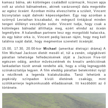
kamasz bálna, aki különleges családból származik, hiszen apja
volt az utolsó bálnaénekes, akinek varázserejű dala megvédte
az egész óceánt. Azonban mióta elveszítette a szüleit, Vincent
bizonytalan saját dalnoki képességeiben. Egy nap azonban a
szörnyű Leviathan kiszabadul, és mérgező tintájával minden
tengeri élőlényt veszélybe sodor. Vincent tudja, hogy csak a
különleges bálnadal állíthatja meg, ezért elindul az óceán
legmélyére. A kalandban partnere lesz egy morgolódó halacska,
és egy bátor orka is, Vincent pedig lassan rájön, hogy meg kell
találnia saját dalát, hogy megmentse szeretett óceánját.
15.00, 17.30, 20.00-kor
Michael
(amerikai életrajzi dráma) A
film Michael Jackson életét meséli el, túl a zenén, végigköveti
páratlan tehetsége felfedezésének útját a Jackson Five-tól
egészen odáig, amikor művészetének és kreatív ambícióinak
lankadatlan tüzét annak rendelte alá, hogy a világ legnagyobb
szórakoztatója legyen. A film eleddig páratlan betekintést nyújt
a nézőknek a legenda kialakulásába. Tanúi lehetünk a
popkirály színpadon kívüli életének csakúgy, mint
szólókarrierje legikonikusabb előadásainak. Itt kezdődött az ő
története.