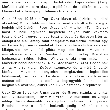
ami a dermesztően szép Charlotte-tal kapcsolatos (Kelly
McGillis), aki matekra oktatja a pilótákat, de civilként beavatja
Mavericket a tananyagon túlmenő titkokba is.
Csak 16-án 19.45-kor
Top Gun: Maverick
(szinkr. amerikai
akciófilm) Miután több mint harminc évet szolgált a flotta egyik
legjobb pilótájaként, Pete „Maverick” Mitchell (Tom Cruise)
most a neki leginkább megfelelő helyen van: vakmerő
tesztpilótaként egyre feljebb teszi a lécet, és ügyesen kitér az
előléptetés elől, amely földi szolgálatra kötelezné. Amikor egy
osztagnyi Top Gun növendéket olyan különleges küldetésre kell
kiképeznie, amilyet élő pilóta még nem látott, Mavericket
összehozza a sors a Rooster hívójelű Bradley Bradshaw
hadnaggyal (Miles Teller, Whiplash), aki nem más, mint
Maverick néhai barátjának, Nick Bradshawnak, azaz Goose-nak
a fia. A bizonytalan jövővel szemezve és a múlt árnyaitól
kísérve Maverick kénytelen megküzdeni legbelsőbb
félelmeivel, és ez a küzdelem egy olyan küldetésben
csúcsosodik ki, amely során a legnagyobb áldozatot kell
meghoznia azoknak, akiket végül kiválasztanak a repülésre.
Csak 20-án 19.30-kor
A mandalóri és Grogu
(szinkr. amerikai
fantasy, kalandfilm) PREMIER ELŐTT! A mandalóri és Grogu
eddigi legizgalmasabb kalandjukra indulnak. A gonosz
Birodalom már a múlté, haduraik pedig szétszéledtek a