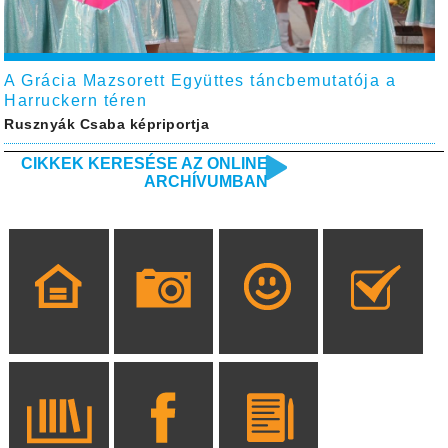
A Grácia Mazsorett Együttes táncbemutatója a
Harruckern téren
Rusznyák Csaba képriportja
CIKKEK KERESÉSE AZ ONLINE
ARCHÍVUMBAN