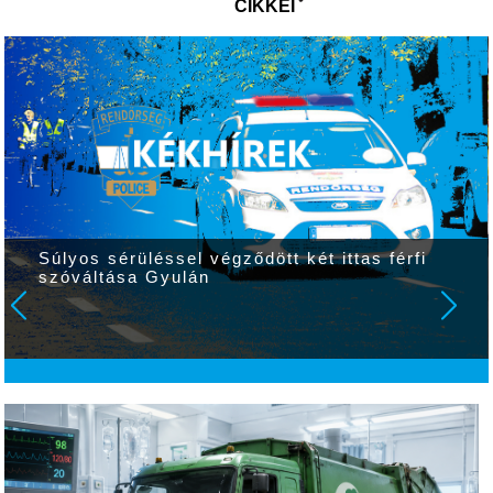
CIKKEI
Súlyos sérüléssel végződött két ittas férfi
szóváltása Gyulán