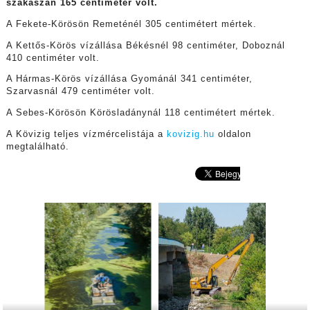
szakaszán 165 centiméter volt.
A Fekete-Körösön Remeténél 305 centimétert mértek.
A Kettős-Körös vízállása Békésnél 98 centiméter, Doboznál
410 centiméter volt.
A Hármas-Körös vízállása Gyománál 341 centiméter,
Szarvasnál 479 centiméter volt.
A Sebes-Körösön Körösladánynál 118 centimétert mértek.
A Kövizig teljes vízmércelistája a
kovizig.hu
oldalon
megtalálható.