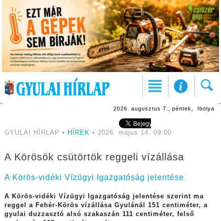
2026. augusztus 7., péntek, Ibolya
GYULAI HÍRLAP •
HÍREK
• 2026. május 14. 09:00
A Körösök csütörtök reggeli vízállása
A Körös-vidéki Vízügyi Igazgatóság jelentése
A Körös-vidéki Vízügyi Igazgatóság jelentése szerint ma
reggel a Fehér-Körös vízállása Gyulánál 151 centiméter, a
gyulai duzzasztó alsó szakaszán 111 centiméter, felső