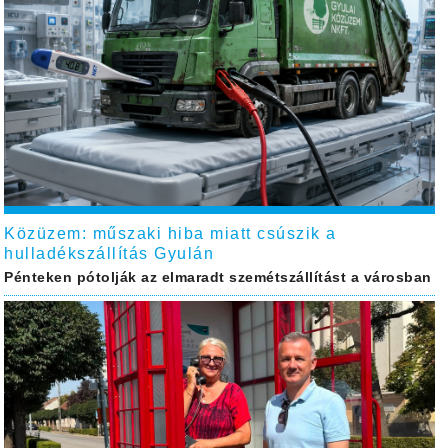
Közüzem: műszaki hiba miatt csúszik a
hulladékszállítás Gyulán
Pénteken pótolják az elmaradt szemétszállítást a városban