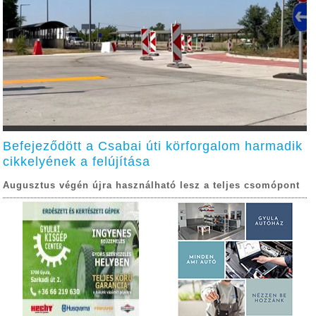
Befejeződött a Csabai úti körforgalom harmadik
cikkelyének a felújítása
Augusztus végén újra használható lesz a teljes csomópont