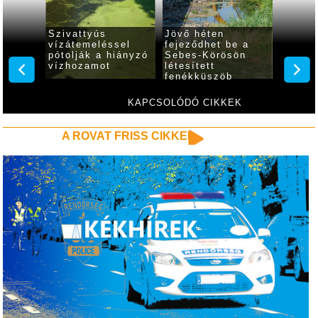
színi
Szivattyús
Jövő héten
A Körö
vízátemeléssel
fejeződhet be a
reggel
 a
pótolják a hiányzó
Sebes-Körösön
sön
vízhozamot
létesített
fenékküszöb
javítása
KAPCSOLÓDÓ CIKKEK
A ROVAT FRISS CIKKEI