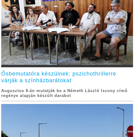
Ősbemutatóra készülnek: pszichothrillerre
várják a színházbarátokat
Augusztus 8-án mutatják be a Németh László Iszony című
regénye alapján készült darabot