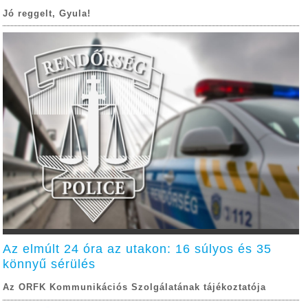
Jó reggelt, Gyula!
Az elmúlt 24 óra az utakon: 16 súlyos és 35
könnyű sérülés
Az ORFK Kommunikációs Szolgálatának tájékoztatója