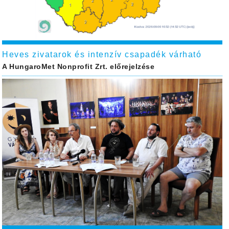
Heves zivatarok és intenzív csapadék várható
A HungaroMet Nonprofit Zrt. előrejelzése