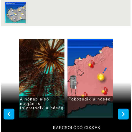
 ma
A hónap első
Fokozódik a hőség
Fokozó
ar
napján is
kániku
folytatódik a hőség
hétvé
KAPCSOLÓDÓ CIKKEK