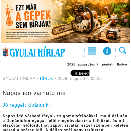
2026. augusztus 7., péntek, Ibolya
GYULAI HÍRLAP •
HÍREK
• 2026. május 14. 08:30
Napos idő várható ma
Jó reggelt kívánunk!
Napos idő várható fátyol- és gomolyfelhőkkel, majd délután
a Dunántúlon nyugat felől megnövekszik a felhőzet, és ott
elszórtan előfordulhat zápor, zivatar, ezzel szemben keleten
marad a száraz idő. A délies szél nagy területen