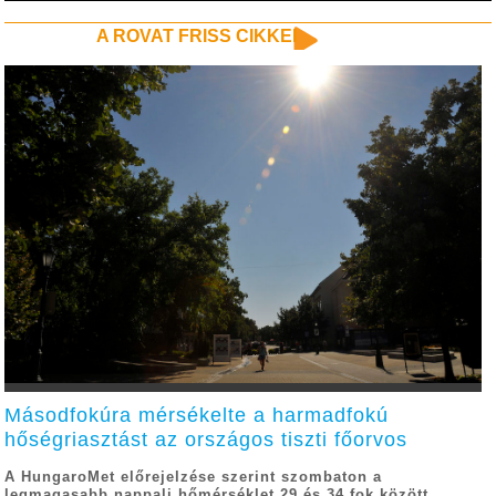
A ROVAT FRISS CIKKEI
Másodfokúra mérsékelte a harmadfokú
hőségriasztást az országos tiszti főorvos
A HungaroMet előrejelzése szerint szombaton a
legmagasabb nappali hőmérséklet 29 és 34 fok között