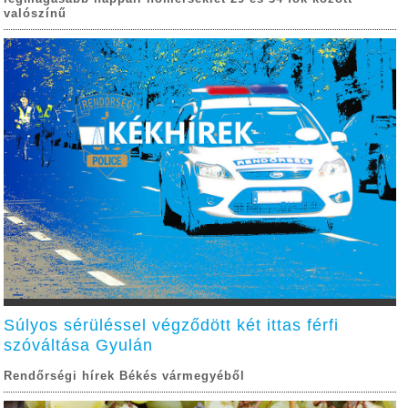
valószínű
Súlyos sérüléssel végződött két ittas férfi
szóváltása Gyulán
Rendőrségi hírek Békés vármegyéből