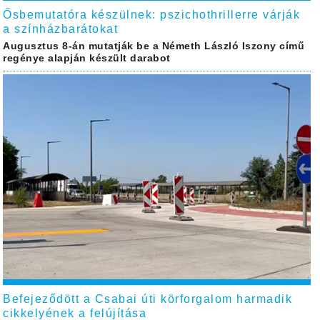
Ősbemutatóra készülnek: pszichothrillerre várják
a színházbarátokat
Augusztus 8-án mutatják be a Németh László Iszony című
regénye alapján készült darabot
Befejeződött a Csabai úti körforgalom harmadik
cikkelyének a felújítása