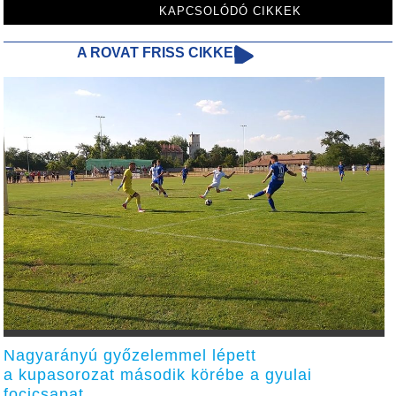
KAPCSOLÓDÓ CIKKEK
A ROVAT FRISS CIKKEI
Nagyarányú győzelemmel lépett
a kupasorozat második körébe a gyulai
focicsapat