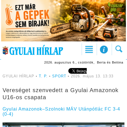
2026. augusztus 6., csütörtök, Berta és Bettina
GYULAI HÍRLAP •
T. P.
•
SPORT
• 2026. május 13. 13:33
Vereséget szenvedett a Gyulai Amazonok
U16-os csapata
Gyulai Amazonok–Szolnoki MÁV Utánpótlác FC 3-4
(0-4)