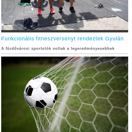
Funkcionális fitneszversenyt rendeztek Gyulán
A fürdővárosi sportolók voltak a legeredményesebbek