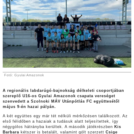
Fotó: Gyulai Amazonok
A regionális labdarúgó-bajnokság délkeleti csoportjában
szereplő U16-os Gyulai Amazonok csapata vereséget
szenvedett a Szolnoki MÁV Utánpótlás FC együttesétől
május 9-én hazai pályán.
A két együttes egy már tét nélküli mérkőzésen találkozott. Az
első félidőben a hazaiak a tudásuk alatt teljesítettek, így
négygólos hátrányba kerültek. A második játékrészben
Kis
Barbara
kétszer is betalált, valamint gólt szerzett
Csige