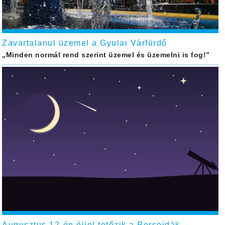
Zavartalanul üzemel a Gyulai Várfürdő
„Minden normál rend szerint üzemel és üzemelni is fog!”
Augusztus 12-én éjjel tetőzik a Perseidák