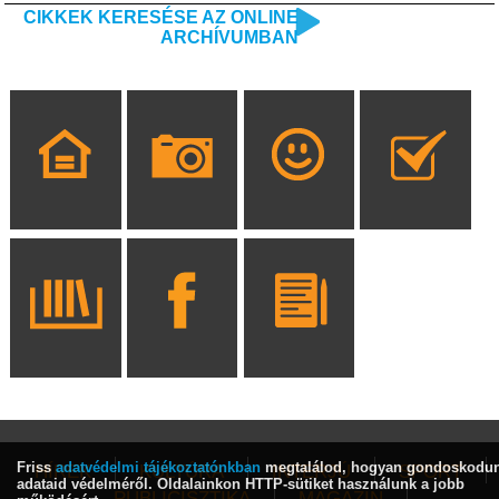
CIKKEK KERESÉSE AZ ONLINE
ARCHÍVUMBAN
Friss
adatvédelmi tájékoztatónkban
megtalálod, hogyan gondoskodu
HÍREK
KULTÚRA
INTERJÚ
SPORT
adataid védelméről. Oldalainkon HTTP-sütiket használunk a jobb
PUBLICISZTIKA
MAGAZIN