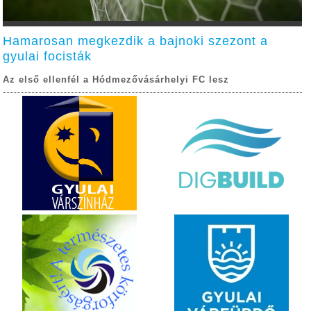
Hamarosan megkezdik a bajnoki szezont a
gyulai focisták
Az első ellenfél a Hódmezővásárhelyi FC lesz