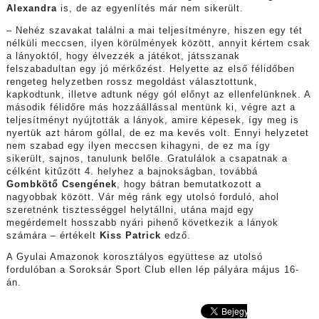
Alexandra
is, de az egyenlítés már nem sikerült.
– Nehéz szavakat találni a mai teljesítményre, hiszen egy tét
nélküli meccsen, ilyen körülmények között, annyit kértem csak
a lányoktól, hogy élvezzék a játékot, játsszanak
felszabadultan egy jó mérkőzést. Helyette az első félidőben
rengeteg helyzetben rossz megoldást választottunk,
kapkodtunk, illetve adtunk négy gól előnyt az ellenfelünknek. A
második félidőre más hozzáállással mentünk ki, végre azt a
teljesítményt nyújtották a lányok, amire képesek, így meg is
nyertük azt három góllal, de ez ma kevés volt. Ennyi helyzetet
nem szabad egy ilyen meccsen kihagyni, de ez ma így
sikerült, sajnos, tanulunk belőle. Gratulálok a csapatnak a
célként kitűzött 4. helyhez a bajnokságban, továbbá
Gombkötő Csengének
, hogy bátran bemutatkozott a
nagyobbak között. Vár még ránk egy utolsó forduló, ahol
szeretnénk tisztességgel helytállni, utána majd egy
megérdemelt hosszabb nyári pihenő következik a lányok
számára – értékelt
Kiss Patrick
edző.
A Gyulai Amazonok korosztályos együttese az utolsó
fordulóban a Soroksár Sport Club ellen lép pályára május 16-
án.