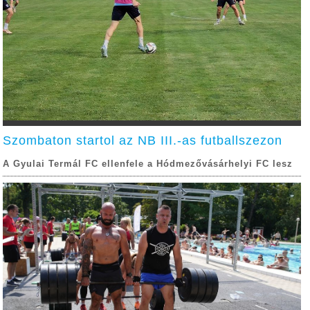
Szombaton startol az NB III.-as futballszezon
A Gyulai Termál FC ellenfele a Hódmezővásárhelyi FC lesz