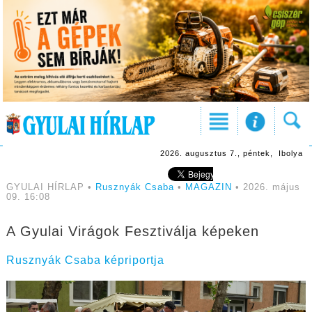
2026. augusztus 7., péntek, Ibolya
GYULAI HÍRLAP •
Rusznyák Csaba
•
MAGAZIN
• 2026. május
09. 16:08
A Gyulai Virágok Fesztiválja képeken
Rusznyák Csaba képriportja