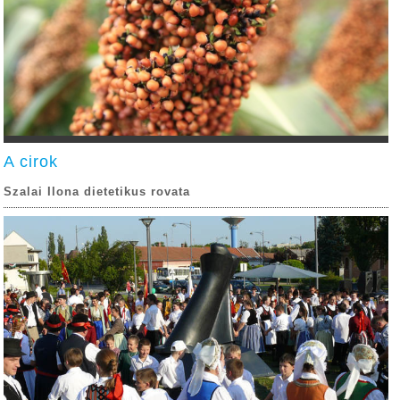
A cirok
Szalai Ilona dietetikus rovata