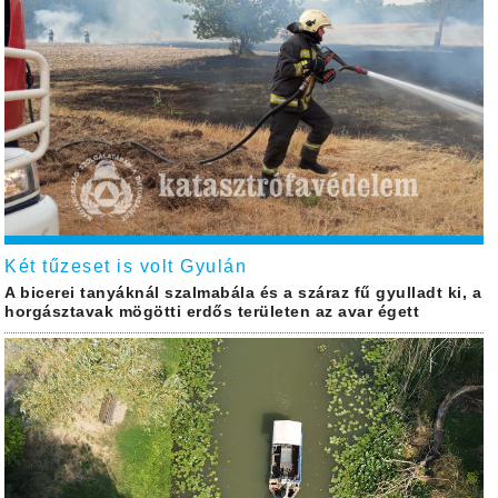
Két tűzeset is volt Gyulán
A bicerei tanyáknál szalmabála és a száraz fű gyulladt ki, a
horgásztavak mögötti erdős területen az avar égett