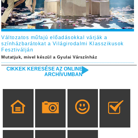
Változatos műfajú előadásokkal várják a
színházbarátokat a Világirodalmi Klasszikusok
Fesztiválján
Mutatjuk, mivel készül a Gyulai Várszínház
CIKKEK KERESÉSE AZ ONLINE
ARCHÍVUMBAN