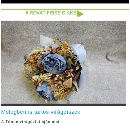
A ROVAT FRISS CIKKEI
Melegben is tartós virágdíszek
A Tünde virágüzlet ajánlatai