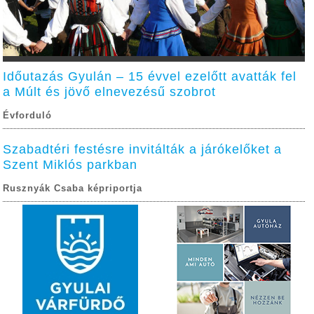
Időutazás Gyulán – 15 évvel ezelőtt avatták fel
a Múlt és jövő elnevezésű szobrot
Évforduló
Szabadtéri festésre invitálták a járókelőket a
Szent Miklós parkban
Rusznyák Csaba képriportja