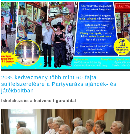
20% kedvezmény több mint 60-fajta
sulifelszerelésre a Partyvarázs ajándék- és
játékboltban
Iskolakezdés a kedvenc figuráiddal