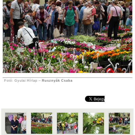
Fotó: Gyulai Hírlap –
Rusznyák Csaba