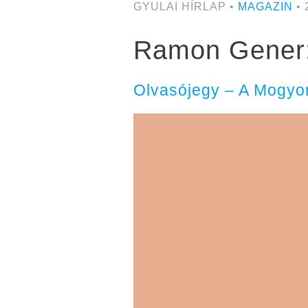
GYULAI HÍRLAP •
MAGAZIN
• 
Ramon Gener:
Olvasójegy – A Mogyor