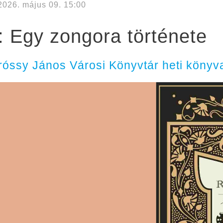
2026. május 09. 15:00
 Egy zongora története
óssy János Városi Könyvtár heti könyva