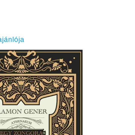
jánlója