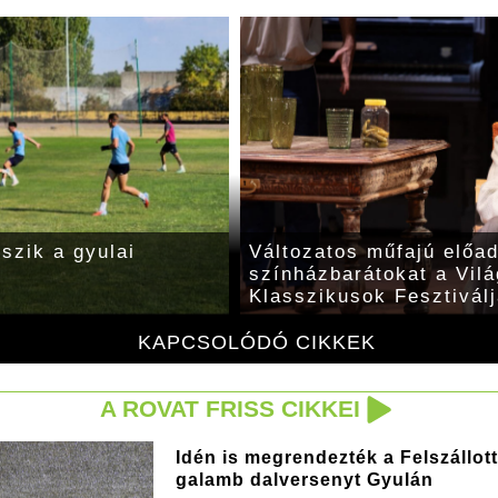
tszik a gyulai
Változatos műfajú előa
színházbarátokat a Vilá
Klasszikusok Fesztivál
KAPCSOLÓDÓ CIKKEK
A ROVAT FRISS CIKKEI
Idén is megrendezték a Felszállott
galamb dalversenyt Gyulán