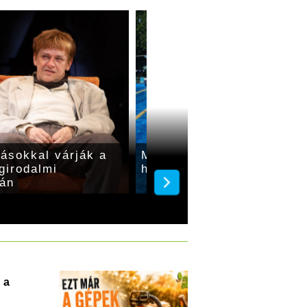
dásokkal várják a
Mutatjuk a Gyulai Várfür
girodalmi
hétvégi programjait
ján
 a