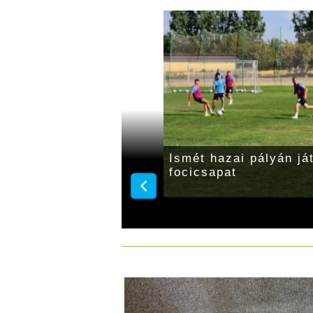
: egész
Ismét hazai pályán já
 rendeznek augusztus
focicsapat
l