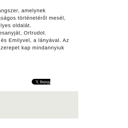
hangszer, amelynek
gságos történetéről mesél,
lyes oldalát.
sanyját, Ortrudot.
 és Emilyvel, a lányával. Az
szerepet kap mindannyiuk