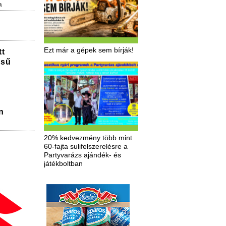
a
Ezt már a gépek sem bírják!
tt
ésű
n
20% kedvezmény több mint
60-fajta sulifelszerelésre a
Partyvarázs ajándék- és
játékboltban