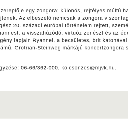
szereplője egy zongora: különös, rejtélyes múltú 
 rejtenek. Az elbeszélő nemcsak a zongora viszonta
gész 20. századi európai történelem rejtett, szemé
annest, a visszahúzódó, virtuóz zenészt és az éde
gény lapjain Ryannel, a becsületes, brit katonával
ámú, Grotrian-Steinweg márkájú koncertzongora 
egyzése: 06-66/362-000, kolcsonzes@mjvk.hu.