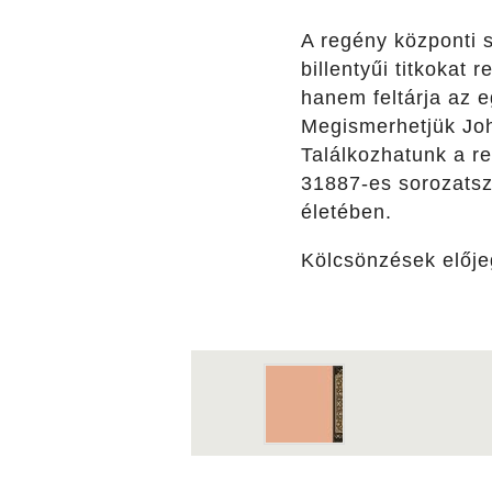
A regény központi 
billentyűi titkokat
hanem feltárja az e
Megismerhetjük Joh
Találkozhatunk a re
31887-es sorozatsz
életében.
Kölcsönzések előj