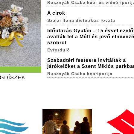
Rusznyák Csaba kép- és videóriportj
A cirok
Szalai Ilona dietetikus rovata
Időutazás Gyulán – 15 évvel ezelő
avatták fel a Múlt és jövő elnevez
szobrot
Évforduló
Szabadtéri festésre invitálták a
járókelőket a Szent Miklós parkba
Rusznyák Csaba képriportja
ÁGDÍSZEK