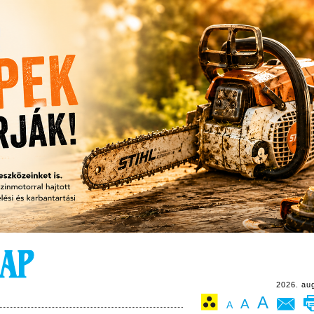
2026. au
A
A
A