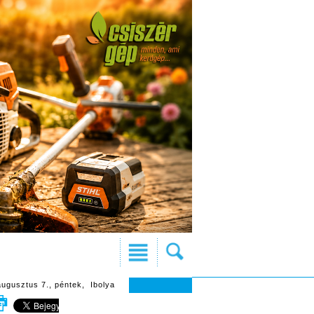
augusztus 7., péntek, Ibolya