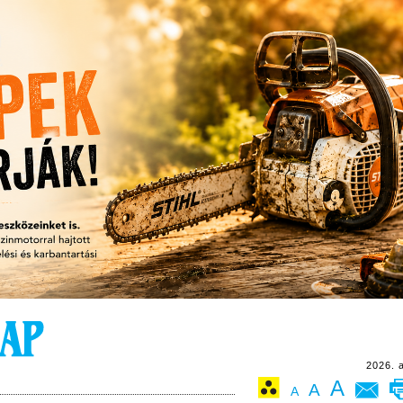
2026. 
A
A
A