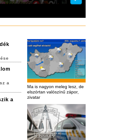
adék
zése
alom
sz a
Ma is nagyon meleg lesz, de
elszórtan valószínű zápor,
zivatar
zik a