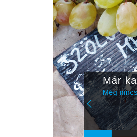
Ma is 
valósz
Jó reggelt