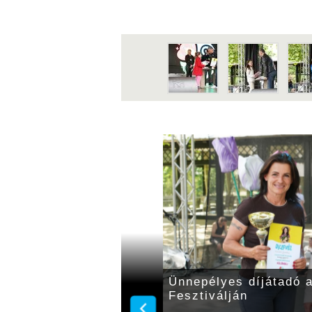
sztiválja képeken
Minden a virágokról s
megnyílt a Gyulai Vir