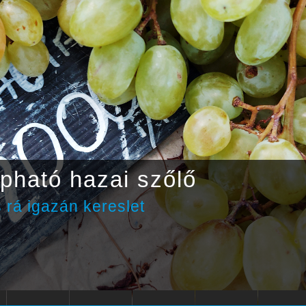
nagyon meleg lesz, de elsz
ínű zápor, zivatar
, Gyula!