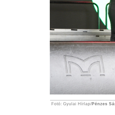
Fotó: Gyulai Hírlap/
Pénzes Sá