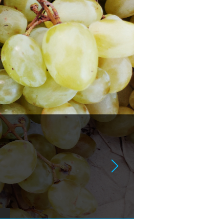
órtan