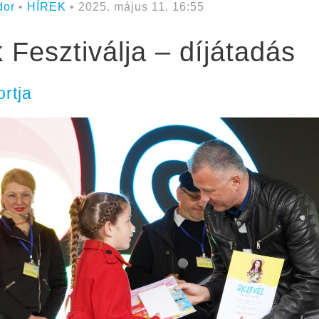
dor
•
HÍREK
• 2025. május 11. 16:55
 Fesztiválja – díjátadás
rtja