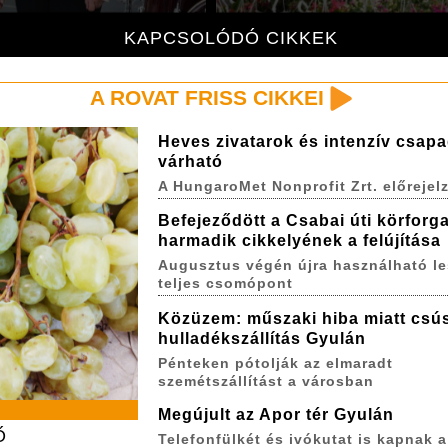
KAPCSOLÓDÓ CIKKEK
A ROVAT FRISS CIKKEI
Heves zivatarok és intenzív csap
várható
A HungaroMet Nonprofit Zrt. előrejel
Befejeződött a Csabai úti körforg
harmadik cikkelyének a felújítása
Augusztus végén újra használható le
teljes csomópont
Közüzem: műszaki hiba miatt csús
hulladékszállítás Gyulán
Pénteken pótolják az elmaradt
szemétszállítást a városban
Megújult az Apor tér Gyulán
Ő
Telefonfülkét és ivókutat is kapnak a