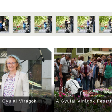
zól a fürdővárosban:
A Gyulai Virágok Feszti
ágok Fesztiválja
érdeklődőket a Gyulai 