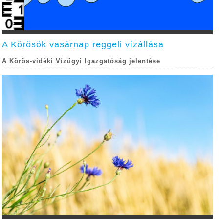
A Körösök vasárnap reggeli vízállása
A Körös-vidéki Vízügyi Igazgatóság jelentése