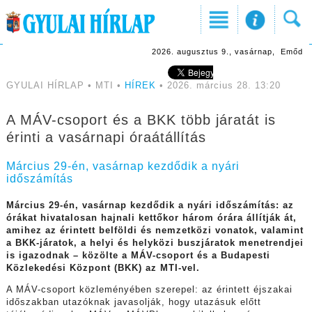
2026. augusztus 9., vasárnap, Emőd
GYULAI HÍRLAP • MTI •
HÍREK
• 2026. március 28. 13:20
A MÁV-csoport és a BKK több járatát is
érinti a vasárnapi óraátállítás
Március 29-én, vasárnap kezdődik a nyári
időszámítás
Március 29-én, vasárnap kezdődik a nyári időszámítás: az
órákat hivatalosan hajnali kettőkor három órára állítják át,
amihez az érintett belföldi és nemzetközi vonatok, valamint
a BKK-járatok, a helyi és helyközi buszjáratok menetrendjei
is igazodnak – közölte a MÁV-csoport és a Budapesti
Közlekedési Központ (BKK) az MTI-vel.
A MÁV-csoport közleményében szerepel: az érintett éjszakai
időszakban utazóknak javasolják, hogy utazásuk előtt