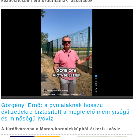
kézbesítésben előfordulhatnak lassulások
Görgényi Ernő: a gyulaiaknak hosszú
évtizedekre biztosított a megfelelő mennyiségű
és minőségű ivóvíz
A fürdővárosba a Maros-hordalékkúpból érkezik ivóvíz