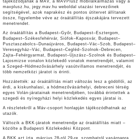
tájékozódjanak a MÁV, a MÁVPlusz mobilalkalmazás vagy a
mavplusz.hu, jegy.mav.hu weboldal utazási tervezőinek
segítségével, azok naprakész és pontos útitervet állítanak
össze, figyelembe véve az óraátállítás éjszakájára tervezett
menetrendet.
Az óraátállítás a Budapest–Győr, Budapest–Esztergom,
Budapest–Székesfehérvár, Siófok–Kaposvár, Budapest–
Pusztaszabolcs–Dunaújváros, Budapest–Vác–Szob, Budapest–
Veresegyház–Vác, Budapest–Cegléd–Szolnok–Debrecen,
Zajta–Fehérgyarmat, Budapest–Újszász–Szolnok és Budapest–
Lajosmizse vonalon közlekedő vonatok menetrendjét, valamint
a Szeged–Hódmezővásárhely vasútvillamos menetrendjét, és
több nemzetközi járatot is érinti.
Hozzátették: az óraátállítás miatt változás lesz a gödöllői, az
érdi, a kiskunhalasi, a hódmezővásárhelyi, debreceni térség
egyes Volán-járatainak menetrendjében, továbbá érintettek a
szegedi és nyíregyházi helyi közlekedés egyes járatai is.
A részletekről a Máv-csoport honlapján tájékozódhatnak az
utazók.
Változik a BKK-járatok menetrendje az óraátállítás miatt –
közölte a Budapesti Közlekedési Központ.
A BKK azt írta, március 28-ról 29-re, szombatról vasárnapra