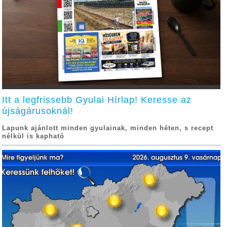
Itt a legfrissebb Gyulai Hírlap! Keresse az
újságárusoknál!
Lapunk ajánlott minden gyulainak, minden héten, s recept
nélkül is kapható