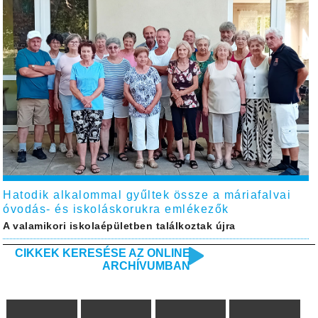
Hatodik alkalommal gyűltek össze a máriafalvai
óvodás- és iskoláskorukra emlékezők
A valamikori iskolaépületben találkoztak újra
CIKKEK KERESÉSE AZ ONLINE
ARCHÍVUMBAN