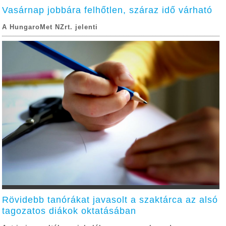
Vasárnap jobbára felhőtlen, száraz idő várható
A HungaroMet NZrt. jelenti
Rövidebb tanórákat javasolt a szaktárca az alsó
tagozatos diákok oktatásában