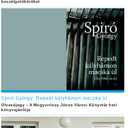
beszélgetőköröket
Spiró György: Repedt kályhámon macska ül
Olvasójegy – A Mogyoróssy János Városi Könyvtár heti
könyvajánlója