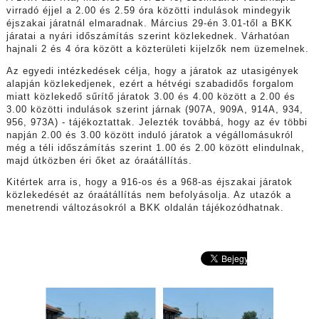
virradó éjjel a 2.00 és 2.59 óra közötti indulások mindegyik
éjszakai járatnál elmaradnak. Március 29-én 3.01-től a BKK
járatai a nyári időszámítás szerint közlekednek. Várhatóan
hajnali 2 és 4 óra között a közterületi kijelzők nem üzemelnek.
Az egyedi intézkedések célja, hogy a járatok az utasigények
alapján közlekedjenek, ezért a hétvégi szabadidős forgalom
miatt közlekedő sűrítő járatok 3.00 és 4.00 között a 2.00 és
3.00 közötti indulások szerint járnak (907A, 909A, 914A, 934,
956, 973A) - tájékoztattak. Jelezték továbbá, hogy az év többi
napján 2.00 és 3.00 között induló járatok a végállomásukról
még a téli időszámítás szerint 1.00 és 2.00 között elindulnak,
majd útközben éri őket az óraátállítás.
Kitértek arra is, hogy a 916-os és a 968-as éjszakai járatok
közlekedését az óraátállítás nem befolyásolja. Az utazók a
menetrendi változásokról a BKK oldalán tájékozódhatnak.