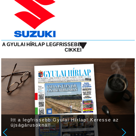
A GYULAI HÍRLAP LEGFRISSEBB
CIKKEI
Itt a legfrissebb Gyulai Hírlap! Keresse az
újságárusoknál!