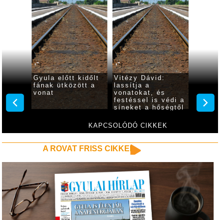
ák a
Gyula előtt kidőlt
Vitézy Dávid:
MÁV-cs
 gyulai
fának ütközött a
lassítja a
vasútv
s
vonat
vonatokat, és
korlát
festéssel is védi a
vonato
a
síneket a hőségtől
megen
z
a MÁV
maximá
sebes
KAPCSOLÓDÓ CIKKEK
A ROVAT FRISS CIKKEI