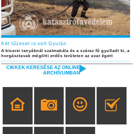
Két tűzeset is volt Gyulán
A bicerei tanyáknál szalmabála és a száraz fű gyulladt ki, a
horgásztavak mögötti erdős területen az avar égett
CIKKEK KERESÉSE AZ ONLINE
ARCHÍVUMBAN