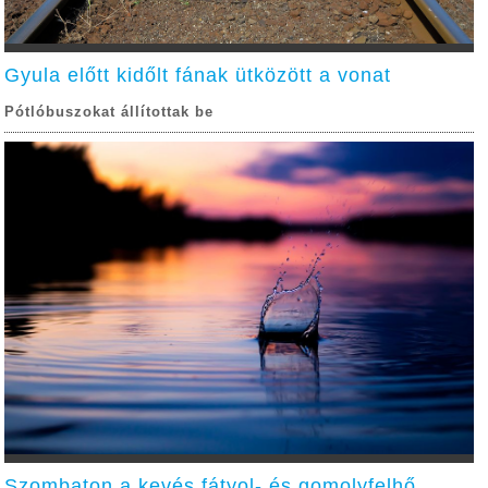
Gyula előtt kidőlt fának ütközött a vonat
Pótlóbuszokat állítottak be
Szombaton a kevés fátyol- és gomolyfelhő