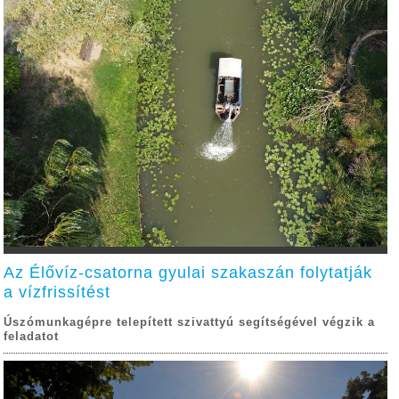
Az Élővíz-csatorna gyulai szakaszán folytatják
a vízfrissítést
Úszómunkagépre telepített szivattyú segítségével végzik a
feladatot