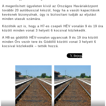
A megerősített ügyeleten kívül az Országos Haváriaközpont
további 20 autóbusszal készül, hogy ha a vasúti kapacitások
kevésnek bizonyulnak, úgy is biztosítani tudják az eljutást
minden utasuk számára.
Közölték azt is, hogy a H7-es csepeli HÉV vonalán 9 és 19 óra
között minden vonat 3 helyett 6 kocsival közlekedik.
A H8-as gödöllői HÉV-vonalon ugyancsak 9 és 19 óra között
minden Örs vezér tere és Gödöllő közötti vonat 3 helyett 6
kocsival közlekedik – tették hozzá.