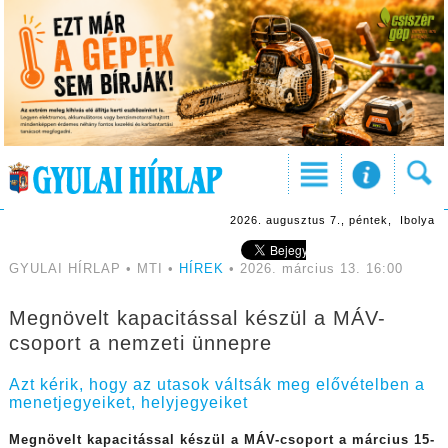
2026. augusztus 7., péntek, Ibolya
GYULAI HÍRLAP • MTI •
HÍREK
• 2026. március 13. 16:00
Megnövelt kapacitással készül a MÁV-
csoport a nemzeti ünnepre
Azt kérik, hogy az utasok váltsák meg elővételben a
menetjegyeiket, helyjegyeiket
Megnövelt kapacitással készül a MÁV-csoport a március 15-