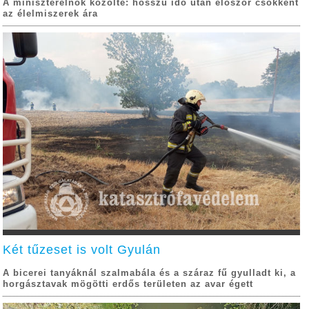
A miniszterelnök közölte: hosszú idő után először csökkent
az élelmiszerek ára
Két tűzeset is volt Gyulán
A bicerei tanyáknál szalmabála és a száraz fű gyulladt ki, a
horgásztavak mögötti erdős területen az avar égett