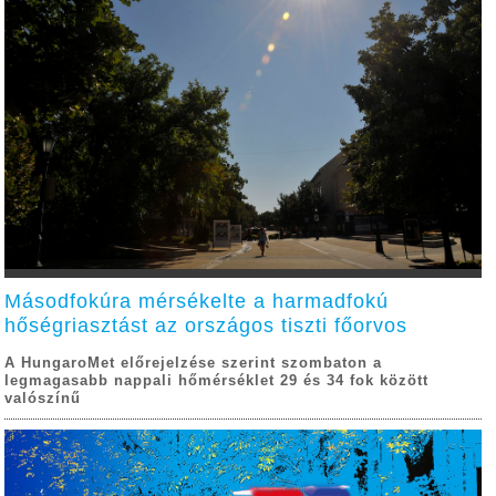
Másodfokúra mérsékelte a harmadfokú
hőségriasztást az országos tiszti főorvos
A HungaroMet előrejelzése szerint szombaton a
legmagasabb nappali hőmérséklet 29 és 34 fok között
valószínű