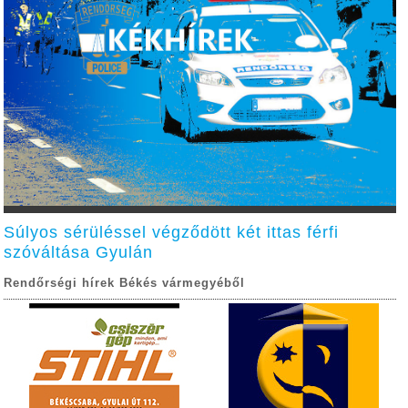
Súlyos sérüléssel végződött két ittas férfi
szóváltása Gyulán
Rendőrségi hírek Békés vármegyéből