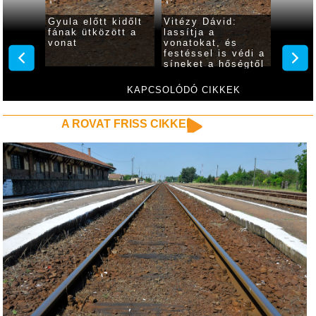
ák a
Gyula előtt kidőlt
Vitézy Dávid:
MÁV-cs
 gyulai
fának ütközött a
lassítja a
vasútv
s
vonat
vonatokat, és
korlát
festéssel is védi a
vonato
a
síneket a hőségtől
megen
z
a MÁV
maximá
sebes
KAPCSOLÓDÓ CIKKEK
A ROVAT FRISS CIKKEI