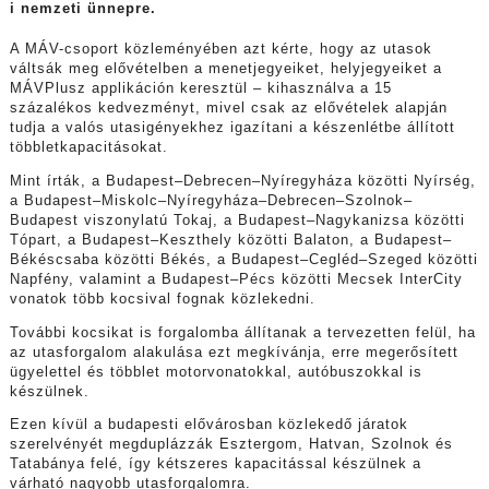
i nemzeti ünnepre.
A MÁV-csoport közleményében azt kérte, hogy az utasok
váltsák meg elővételben a menetjegyeiket, helyjegyeiket a
MÁVPlusz applikáción keresztül – kihasználva a 15
százalékos kedvezményt, mivel csak az elővételek alapján
tudja a valós utasigényekhez igazítani a készenlétbe állított
többletkapacitásokat.
Mint írták, a Budapest–Debrecen–Nyíregyháza közötti Nyírség,
a Budapest–Miskolc–Nyíregyháza–Debrecen–Szolnok–
Budapest viszonylatú Tokaj, a Budapest–Nagykanizsa közötti
Tópart, a Budapest–Keszthely közötti Balaton, a Budapest–
Békéscsaba közötti Békés, a Budapest–Cegléd–Szeged közötti
Napfény, valamint a Budapest–Pécs közötti Mecsek InterCity
vonatok több kocsival fognak közlekedni.
További kocsikat is forgalomba állítanak a tervezetten felül, ha
az utasforgalom alakulása ezt megkívánja, erre megerősített
ügyelettel és többlet motorvonatokkal, autóbuszokkal is
készülnek.
Ezen kívül a budapesti elővárosban közlekedő járatok
szerelvényét megduplázzák Esztergom, Hatvan, Szolnok és
Tatabánya felé, így kétszeres kapacitással készülnek a
várható nagyobb utasforgalomra.