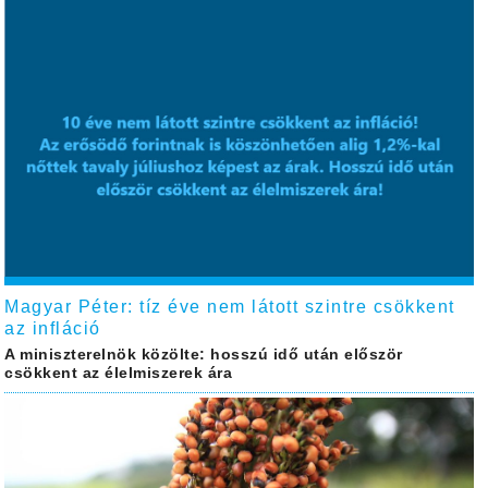
Magyar Péter: tíz éve nem látott szintre csökkent
az infláció
A miniszterelnök közölte: hosszú idő után először
csökkent az élelmiszerek ára