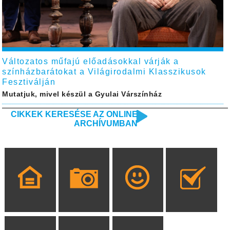
Változatos műfajú előadásokkal várják a
színházbarátokat a Világirodalmi Klasszikusok
Fesztiválján
Mutatjuk, mivel készül a Gyulai Várszínház
CIKKEK KERESÉSE AZ ONLINE
ARCHÍVUMBAN