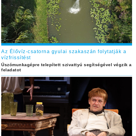
Az Élővíz-csatorna gyulai szakaszán folytatják a
vízfrissítést
Úszómunkagépre telepített szivattyú segítségével végzik a
feladatot