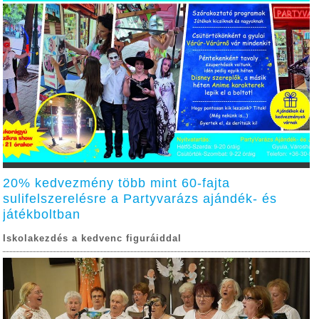
20% kedvezmény több mint 60-fajta
sulifelszerelésre a Partyvarázs ajándék- és
játékboltban
Iskolakezdés a kedvenc figuráiddal