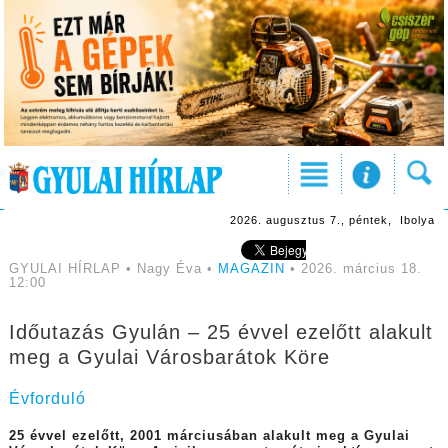
2026. augusztus 7., péntek, Ibolya
GYULAI HÍRLAP • Nagy Éva •
MAGAZIN
• 2026. március 18.
12:00
Időutazás Gyulán – 25 évvel ezelőtt alakult
meg a Gyulai Városbarátok Köre
Évforduló
25 évvel ezelőtt, 2001 márciusában alakult meg a Gyulai