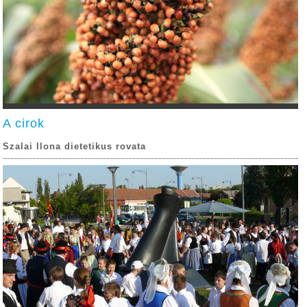
A cirok
Szalai Ilona dietetikus rovata