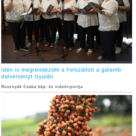
Idén is megrendezték a Felszállott a galamb
dalversenyt Gyulán
Rusznyák Csaba kép- és videóriportja