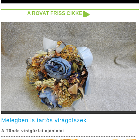
A ROVAT FRISS CIKKEI
Melegben is tartós virágdíszek
A Tünde virágüzlet ajánlatai