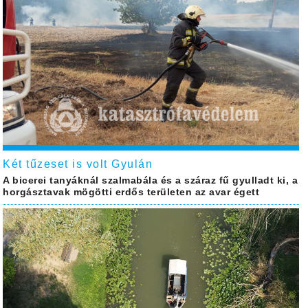
Két tűzeset is volt Gyulán
A bicerei tanyáknál szalmabála és a száraz fű gyulladt ki, a
horgásztavak mögötti erdős területen az avar égett