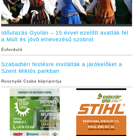
Időutazás Gyulán – 15 évvel ezelőtt avatták fel
a Múlt és jövő elnevezésű szobrot
Évforduló
Szabadtéri festésre invitálták a járókelőket a
Szent Miklós parkban
Rusznyák Csaba képriportja